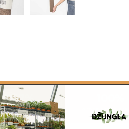
quantity
99,7%
100%
stlin prispe brezhibnih
zdrave in pregledane ra