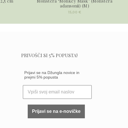
12,5 cm
Monstera ‘Monkey Mask’ (Monstera
adansonii) (M)
15,00
€
PRIVOŠČI SI 5% POPUSTA!
Prijavi se na Džungla novice in
prejmi 5% popusta
Prijavi se na e-novičke