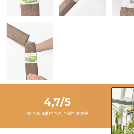
4,7/5
na podlagi mnenj naših strank
ra