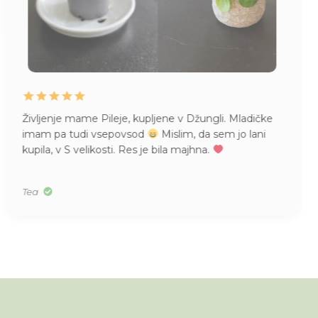
Življenje mame Pileje, kupljene v Džungli. Mladičke
imam pa tudi vsepovsod
Mislim, da sem jo lani
kupila, v S velikosti. Res je bila majhna.
Tea