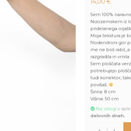
14,00
€
Sem 100% naravna 
Nizozemskem iz lo
pridelanega orjašk
Moja tekstura je bo
filodendroni gor pr
me ne boš rabil_a
razgradila in vrnila
Sem ploščata verzi
potrebujejo plošč
tudi konektor, tak
povišaš.
Širina: 8 cm
Višina: 50 cm
Na zalogi
v splet
delovnih dneh.
Kratiste