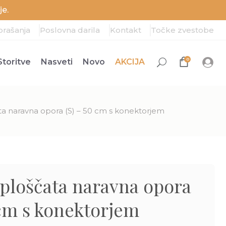
e.
prašanja
Poslovna darila
Kontakt
Točke zvestobe
0
Storitve
Nasveti
Novo
AKCIJA
ata naravna opora (S) – 50 cm s konektorjem
 ploščata naravna opora
 cm s konektorjem