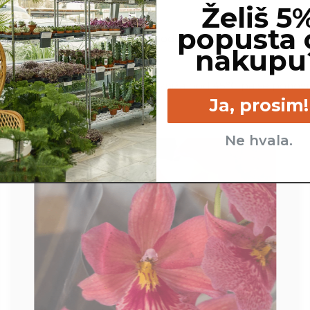
Želiš 5
popusta 
izdelka ni mogoče primerjati z podobnimi izdelki, ki uporablj
nakupu
 zmehča, ko se temperatura zniža pod 45°C pa se ponovno
Ja, prosim!
bov).
Ne hvala.