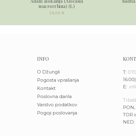
Adam alokazija (Alocasia
Sadna
macrorrhiza) (L)
29,00
€
INFO
KONT
O Džungli
T:
070
16:00)
Pogosta vprašanja
E:
in
Kontakt
Poslovna darila
Tržašk
Varstvo podatkov
PON, 
Pogoji poslovanja
TOR i
NED: 