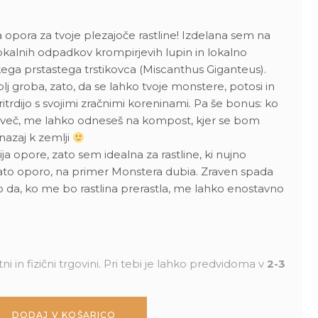
opora za tvoje plezajoče rastline! Izdelana sem na
kalnih odpadkov krompirjevih lupin in lokalno
ega prstastega trstikovca (Miscanthus Giganteus).
lj groba, zato, da se lahko tvoje monstere, potosi in
itrdijo s svojimi zračnimi koreninami. Pa še bonus: ko
 več, me lahko odneseš na kompost, kjer se bom
 nazaj k zemlji
ja opore, zato sem idealna za rastline, ki nujno
ato oporo, na primer Monstera dubia. Zraven spada
o da, ko me bo rastlina prerastla, me lahko enostavno
ni in fizični trgovini. Pri tebi je lahko predvidoma v
2-3
DODAJ V KOŠARICO