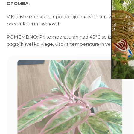
OPOMBA:
V Kratiste izdelku se uporabljajo naravne surovine, zato 
po strukturi in lastnostih.
POMEMBNO: Pri temperaturah nad 45°C se izdelek lahko
pogojih (veliko vlage, visoka temperatura in veliko mikro