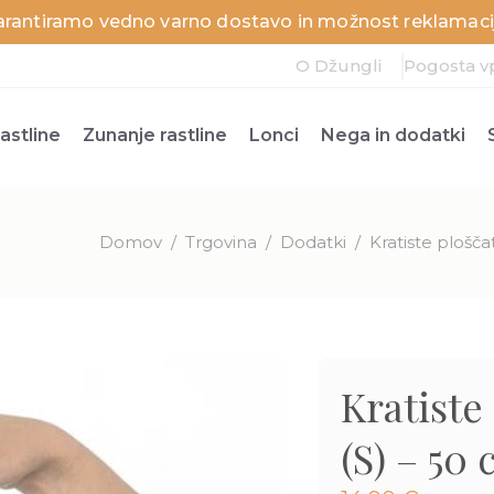
arantiramo vedno varno dostavo in možnost reklamacij
O Džungli
Pogosta v
astline
Zunanje rastline
Lonci
Nega in dodatki
Domov
/
Trgovina
/
Dodatki
/
Kratiste plošč
Kratiste
(S) – 50