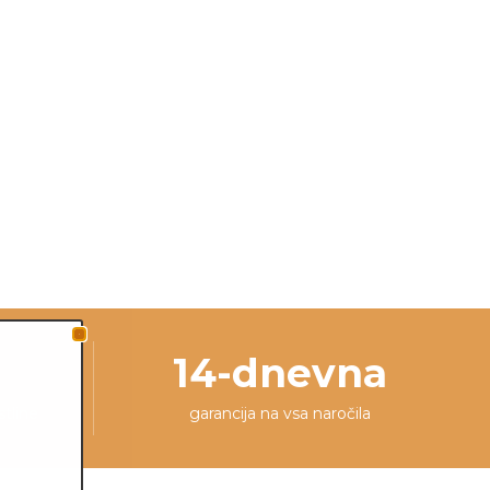
14-dnevna
stline
garancija na vsa naročila