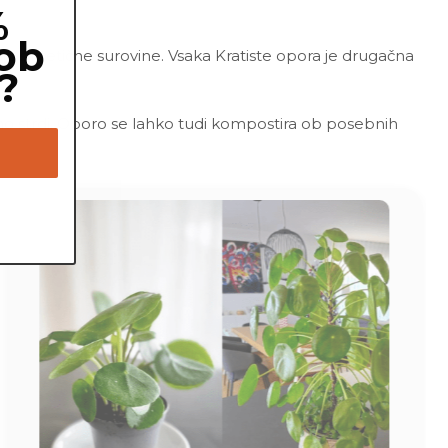
%
ob
ajo sintetične surovine. Vsaka Kratiste opora je drugačna
?
 strdi. Oporo se lahko tudi kompostira ob posebnih