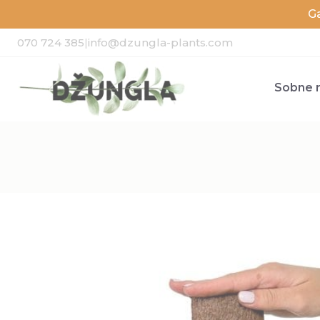
G
070 724 385
|
info@dzungla-plants.com
Sobne r