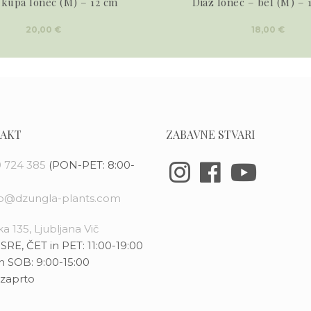
 kupa lonec (M) – 12 cm
Diaz lonec – bel (M) – 
20,00
€
18,00
€
AKT
ZABAVNE STVARI
 724 385
(PON-PET: 8:00-
fo@dzungla-plants.com
a 135, Ljubljana Vič
SRE, ČET in PET: 11:00-19:00
n SOB: 9:00-15:00
zaprto