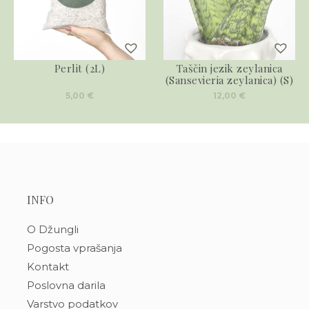
Perlit (2L)
Taščin jezik zeylanica
(Sansevieria zeylanica) (S)
5,00
€
12,00
€
INFO
O Džungli
Pogosta vprašanja
Kontakt
Poslovna darila
Varstvo podatkov