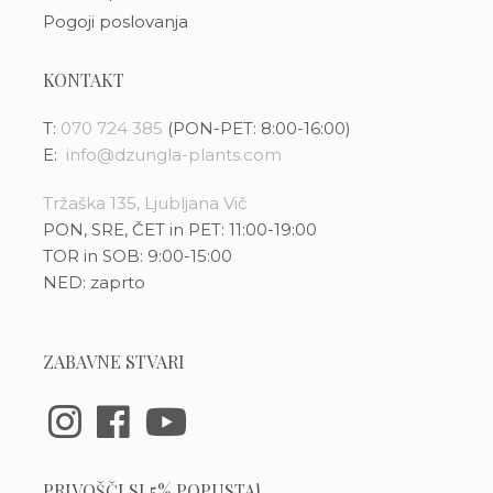
Pogoji poslovanja
KONTAKT
T:
070 724 385
(PON-PET: 8:00-16:00)
E:
info@dzungla-plants.com
Tržaška 135, Ljubljana Vič
PON, SRE, ČET in PET: 11:00-19:00
TOR in SOB: 9:00-15:00
NED: zaprto
ZABAVNE STVARI
PRIVOŠČI SI 5% POPUSTA!