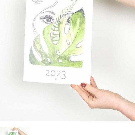
zanimajo stvari, katerih ni na seznamu? Želite
og
asne rastline
ali dodatki
edi sam in inspiracija
jeti specifično ponudbo za vaš produkt?
70 724 385
rabne informacije
rabne informacije
 zunanjih rastlin
 o Džungla Plants
iporočamo
nfo@dzungla-plants.com
rabne informacije
ška 135, Ljubljana Vič
deljek, sreda, četrtek in petek: 11:00-19:00
k in sobota: 9:00-15:00
ajboljših notranjih rastlin za tvoj dom
ivanje z mero: Higrometer kot
ogrešljiv pripomoček za tvoje rastline
ščeš popolne notranje rastline za svoj dom, je
verzalno pravilo - kdaj, kako in koliko
embno izbrati lepe in zanimive, predvsem pa
av se zalivanje rastlin zdi preprosto, je v resnici
ti rastlino?
tavne rastline. Za lažjo…
o precej zapleteno. Preveč vode lahko povzroči
obo korenin, premalo pa…
ogostejše vprašanje, ki nam ga ljudje zastavljajo,
ka s krošnjo (Olea europaea) (L)
Preberi prispevek
ovezano z zalivanjem rastlin. Odgovor na to
Preberi prispevek
lede na letni čas, vsi sanjamo o toplih
šanje ni ravno najenostavnejši, saj…
teranskih plažah. In če me prineseš…