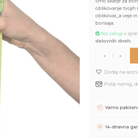
Smo škarje za bon
oblikovanje tvojih
oblikoval_a veje i
bonsaja.
Na zalogi
v splet
delovnih dneh.
Škarje
za
Dodaj na sezn
Pošlji namig, d
bonsaj
quantity
Varno pakirane
Rastline, dodatke in
trajnostno embalažo. 
14-dnevna gar
odposlani na tvoj nas