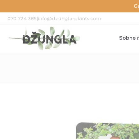
G
070 724 385
|
info@dzungla-plants.com
Sobne r