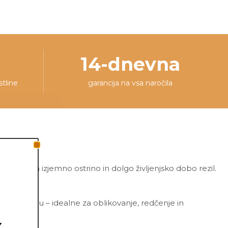
14-dnevna
stline
garancija na vsa naročila
zagotavlja izjemno ostrino in dolgo življenjsko dobo rezil.
kem rezu – idealne za oblikovanje, redčenje in