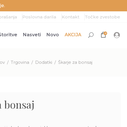
e.
prašanja
Poslovna darila
Kontakt
Točke zvestobe
0
Storitve
Nasveti
Novo
AKCIJA
ov
/
Trgovina
/
Dodatki
/
Škarje za bonsaj
a bonsaj