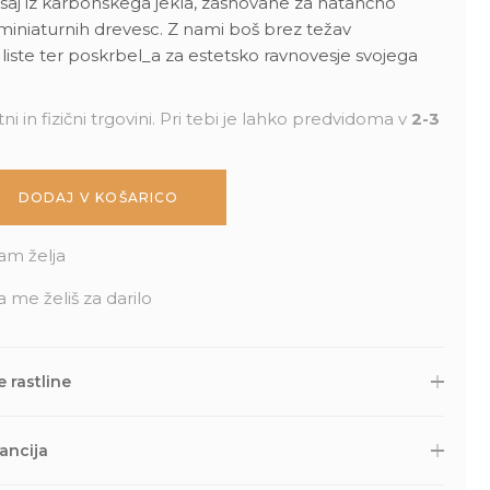
saj iz karbonskega jekla, zasnovane za natančno
 miniaturnih drevesc. Z nami boš brez težav
n liste ter poskrbel_a za estetsko ravnovesje svojega
ni in fizični trgovini. Pri tebi je lahko predvidoma v
2-3
DODAJ V KOŠARICO
am želja
a me želiš za darilo
 rastline
 druge naročene izdelke skrbno zapakiramo v varno in
Nato so naravnost iz naše trgovine s kurirsko službo DPD
ancija
lov. Potek dostave lahko spremljaš prek sledilne povezave, ki