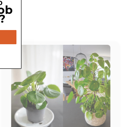
%
ob
?