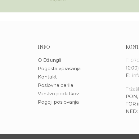
INFO
KONT
O Džungli
T:
070
16:00)
Pogosta vprašanja
E:
in
Kontakt
Poslovna darila
Tržašk
Varstvo podatkov
PON, 
Pogoji poslovanja
TOR i
NED: 