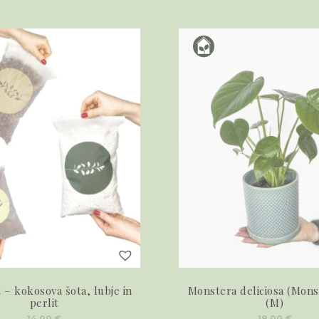
– kokosova šota, lubje in
Monstera deliciosa (Mons
perlit
(M)
14,00
€
18,00
€