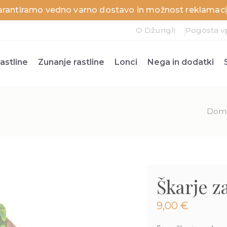
arantiramo vedno varno dostavo in možnost reklamacij
O Džungli
Pogosta v
astline
Zunanje rastline
Lonci
Nega in dodatki
Dom
Škarje z
9,00
€