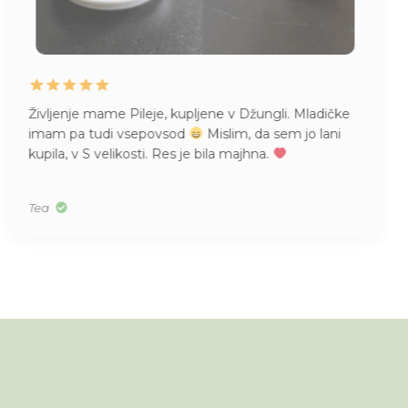
Življenje mame Pileje, kupljene v Džungli. Mladičke
imam pa tudi vsepovsod
Mislim, da sem jo lani
kupila, v S velikosti. Res je bila majhna.
Tea