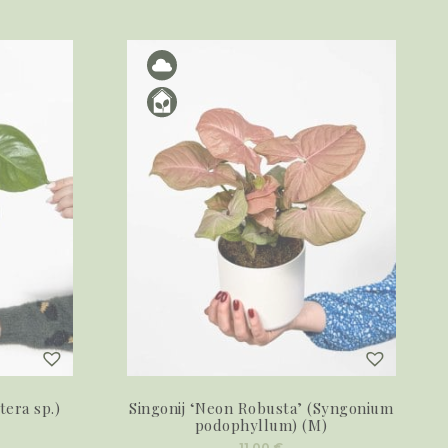
tera sp.)
Singonij ‘Neon Robusta’ (Syngonium
podophyllum) (M)
11,00
€