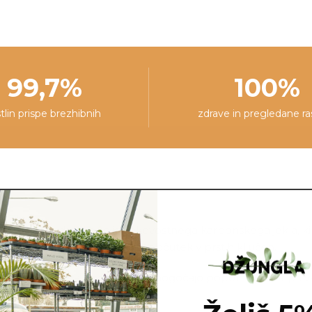
99,7%
100%
stlin prispe brezhibnih
zdrave in pregledane ra
 bonsajev. Izdelane so iz kakovostnega karbonskega jekla, ki 
čenih delih drevesa, kjer je občutek v prstih ključen.
arje udobne za uporabo in omogočajo popoln nadzor pri vsa