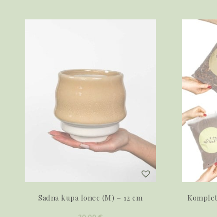
Sadna kupa lonec (M) – 12 cm
Komplet 
20,00
€