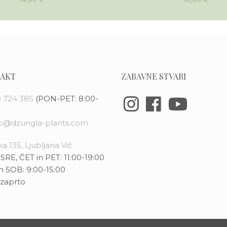
AKT
ZABAVNE STVARI
 724 385
(PON-PET: 8:00-
fo@dzungla-plants.com
a 135, Ljubljana Vič
SRE, ČET in PET: 11:00-19:00
n SOB: 9:00-15:00
zaprto