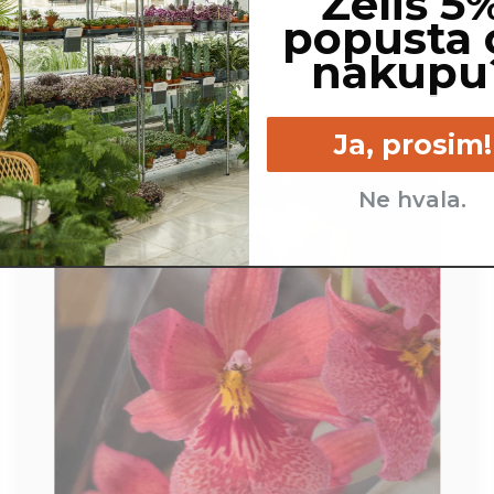
Želiš 5
popusta 
nakupu
vanje vej in listov
Ja, prosim!
Ne hvala.