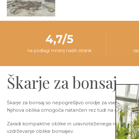
4,7/5
na podlagi mnenj naših strank
ra
Škarje za bonsaj
Škarje za bonsaj so nepogrešljivo orodje za vse ljubitelje
Njihova oblika omogoča natančen rez tudi na gosto razraš
Zaradi kompaktne oblike in uravnoteženega ročaja so šk
vzdrževanje oblike bonsajev.