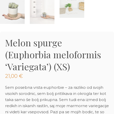
3D tiskani lonci
Preberi prispevek
,00
€
Dodaj v košarico
Melon spurge
(Euphorbia meloformis
‘Variegata’) (XS)
21,00
€
Sem posebna vrsta euphorbie – za razliko od svojih
visokih sorodnic, sem bolj pritlikava in okrogla ter kot
taka samo še bolj prikupna. Sem tudi ena izmed bolj
redkih in iskanih rastlin, saj moje marmorne variegacije
ni videti kar vsepovsod. Pazi pa se mojih bodic, te so