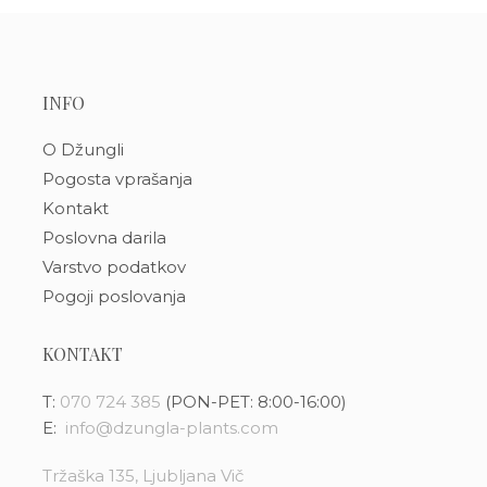
INFO
O Džungli
Pogosta vprašanja
Kontakt
Poslovna darila
Varstvo podatkov
Pogoji poslovanja
KONTAKT
T:
070 724 385
(PON-PET: 8:00-16:00)
E:
info@dzungla-plants.com
Tržaška 135, Ljubljana Vič