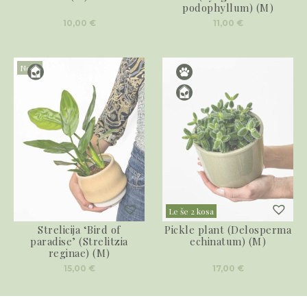
podophyllum) (M)
10,00
€
11,00
€
Novo
Le še 2 kosa
Strelicija ‘Bird of
Pickle plant (Delosperma
paradise’ (Strelitzia
echinatum) (M)
reginae) (M)
15,00
€
17,00
€