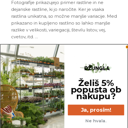
Fotografije prikazujejo primer rastline in ne
dejanske rastline, ki jo naročite. Ker je vsaka
rastlina unikatna, so možne manjše variacije. Med
prikazano in kupljeno rastlino so lahko manjše
razlike v velikosti, variegaciji, številu listov, vej,
cvetov, itd. …
Pred pošiljanjem vse rastline skrbno
pregledamo in zagotovimo, da gredo na pot
zdrave in čim bolj podobne izdelku na fotografiji.
Vse rastline so primarno v plastičnih sadilnih
Želiš 5%
lončkih. Okrasni lonec ni vključen v ceno.
popusta ob
nakupu?
Ja, prosim!
8 cm
6.5 cm
Ne hvala.