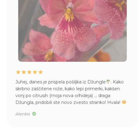
šiljka iz Džungle
. Kako
Življenje mame Pileje, kupl
o lepi primerki, kakšen
imam pa tudi vsepovsod
a orhideja) … draga
kupila, v S velikosti. Res je
o zvesto stranko! Hvala!
Tea