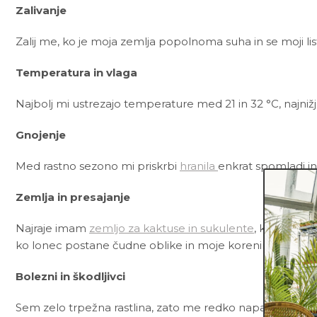
Zalivanje
Zalij me, ko je moja zemlja popolnoma suha in se moji li
Temperatura in vlaga
Najbolj mi ustrezajo temperature med 21 in 32 °C, najnižj
Gnojenje
Med rastno sezono mi priskrbi
hranila
enkrat spomladi in
Zemlja in presajanje
Najraje imam
zemljo za kaktuse in sukulente
, ki poleg č
ko lonec postane čudne oblike in moje korenine začnejo 
Bolezni in škodljivci
Sem zelo trpežna rastlina, zato me redko napadejo bolez