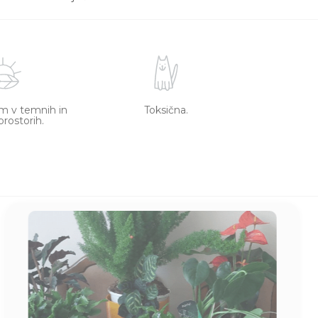
m v temnih in
Toksična.
prostorih.