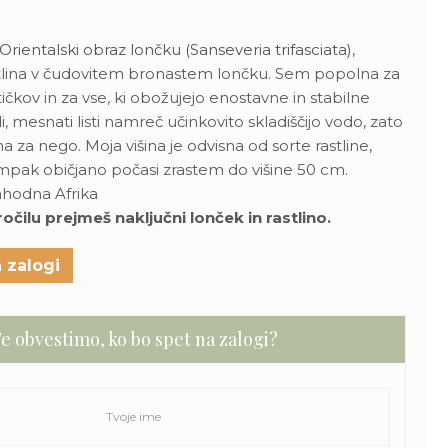
Orientalski obraz lončku (Sanseveria trifasciata)
,
tlina v čudovitem bronastem lončku. Sem popolna za
ičkov in za vse, ki obožujejo enostavne in stabilne
li, mesnati listi namreč učinkovito skladiščijo vodo, zato
 za nego. Moja višina je odvisna od sorte rastline,
mpak običjano počasi zrastem do višine 50 cm.
ahodna Afrika
ilu prejmeš naključni lonček in rastlino.
 zalogi
e obvestimo, ko bo spet na zalogi?