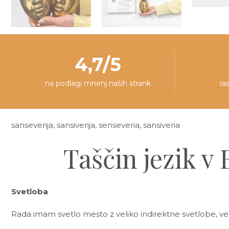
4,7/5
na podlagi mnenj naših strank
ra
sanseverija, sansiverija, senseveria, sansiveria
Taščin jezik v 
Svetloba
Rada imam svetlo mesto z veliko indirektne svetlobe, ve