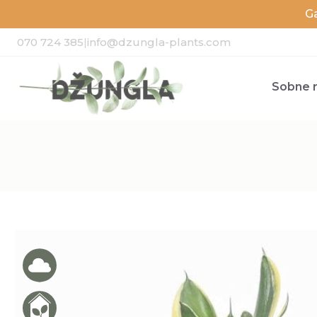
G
070 724 385
|
info@dzungla-plants.com
Sobne r