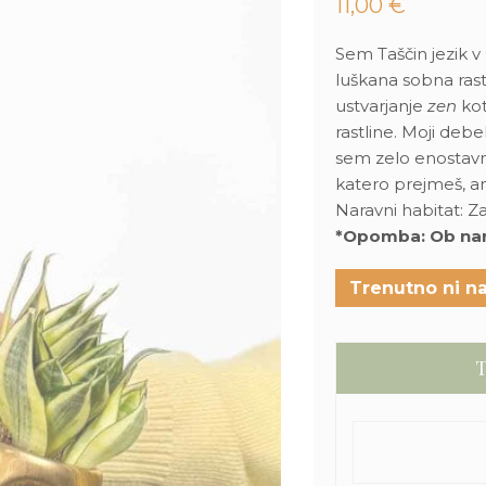
11,00
€
Sem Taščin jezik v
luškana sobna ras
ustvarjanje
zen
kot
rastline. Moji debe
sem zelo enostavna
katero prejmeš, a
Naravni habitat: Z
*Opomba: Ob naroč
Trenutno ni na
T