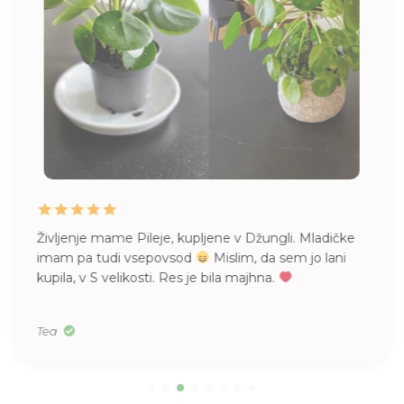
jene v Džungli. Mladičke
Naročila že večkrat pri vas ču
Mislim, da sem jo lani
Prispele nepoškodovane, klju
 bila majhna.
na poti kaj zgodilo. Sedaj ras
vsem za vse rožice in nasve
Zdenka