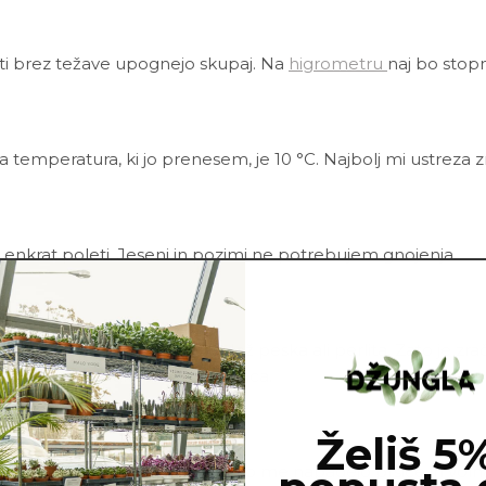
sti brez težave upognejo skupaj. Na
higrometru
naj bo stopn
a temperatura, ki jo prenesem, je 10 °C.
Najbolj mi ustreza 
 enkrat poleti. Jeseni in pozimi ne potrebujem gnojenja.
rne šote vsebuje tudi velik delež peska ali perlita. Zato je 
kukati skozi luknje na dnu lonca.
Želiš 5
ni in škodljivci. Najbolj pogosto me napadejo pršice in vol