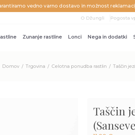
arantiramo vedno varno dostavo in možnost reklamacij
O Džungli
Pogosta v
astline
Zunanje rastline
Lonci
Nega in dodatki
Domov
/
Trgovina
/
Celotna ponudba rastlin
/
Taščin jez
Taščin j
(Sansever