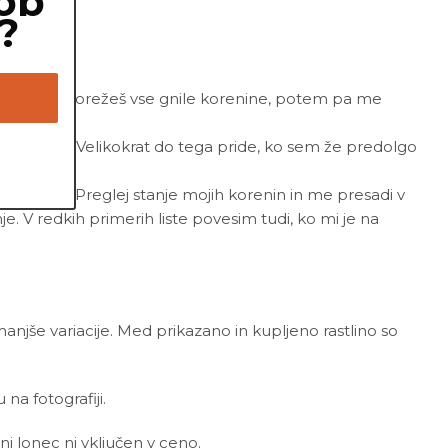
ob
?
. Prosim, da porežeš vse gnile korenine, potem pa me
j ni v redu. Velikokrat do tega pride, ko sem že predolgo
 zalivanju. Preglej stanje mojih korenin in me presadi v
je. V redkih primerih liste povesim tudi, ko mi je na
 manjše variacije. Med prikazano in kupljeno rastlino so
a fotografiji.
ni lonec ni vključen v ceno.