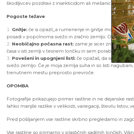
škodljivcev pozdravi z insekticidom ali mešanico
Neem t
Pogoste težave
Gnitje:
če si opazil_a rumenenje in gnitje mojih listov
posadi v popolnoma svežo in zračno zemljo. Od sedaj nap
Neobičajno počasna rast:
zame je sicer značilno, da
časa v isti zemlji v tesnem lončku in sem porabila vsa hran
Povešeni in upognjeni listi:
če opažaš, da se moji sice
svežo zemljo. Če je moja zemlja suha in so listi nagubani,
trenutnem mestu preprosto prevroče.
OPOMBA
Fotografije prikazujejo primer rastline in ne dejanske rast
lahko manjše razlike v velikosti, variegaciji, številu listov, v
Pred pošiljanjem vse rastline skrbno pregledamo in zagot
Vse rastline so primarno v plastičnih sadilnih lončkih. Viš