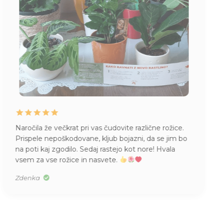
dovite različne rožice.
Zelo zadovoljna z vašim vese
b bojazni, da se jim bo
do strank ter skrbjo, ki jo vlaga
tejo kot nore! Hvala
pokaže, ko rastlino prejmeš 
te.
naprej uspeva.
Urška