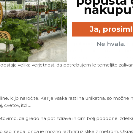
popusta 
onika
in vode.
nakupu
Ja, prosim!
 in/ali korenin, si me po vsej verjetnosti prekomerno zalil_a
rej me zalivaj manj.
Ne hvala.
 rastem zelo počasi, vendar ob popolni odsotnosti rasti neka
ila, ki so bila na voljo. Vzrok je lahko tudi premalo svetlobe.
r trdni listi upogibajo, je najverjetneje razlog v prepogostem
 obstaja velika verjetnost, da potrebujem le temeljito zalivan
line, ki jo naročite. Ker je vsaka rastlina unikatna, so možne
ej, cvetov, itd …
ovimo, da gredo na pot zdrave in čim bolj podobne izdelku n
ino sadilnega lonca je možno razbrati iz slike z metrom. Okras