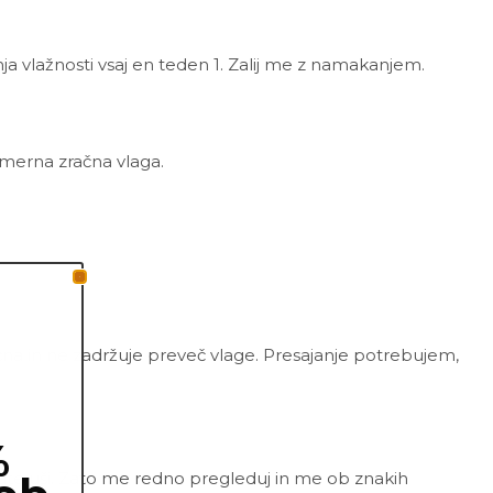
ja vlažnosti vsaj en teden 1. Zalij me z namakanjem.
zmerna zračna vlaga.
zračna in ne zadržuje preveč vlage. Presajanje potrebujem,
%
nate uši. Zato me redno pregleduj in me ob znakih