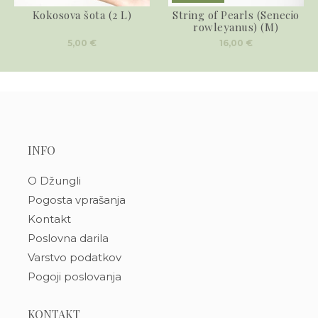
Kokosova šota (2 L)
String of Pearls (Senecio
rowleyanus) (M)
5,00
€
16,00
€
INFO
O Džungli
Pogosta vprašanja
Kontakt
Poslovna darila
Varstvo podatkov
Pogoji poslovanja
KONTAKT