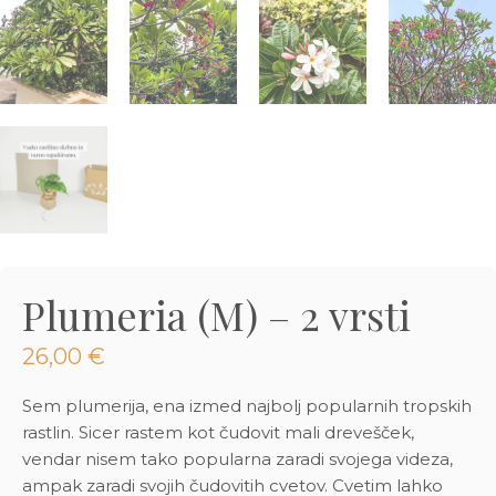
3D tiskani lonci
Preberi prispevek
,00
€
Dodaj v košarico
Plumeria (M) – 2 vrsti
26,00
€
Sem plumerija, ena izmed najbolj popularnih tropskih
rastlin. Sicer rastem kot čudovit mali drevešček,
vendar nisem tako popularna zaradi svojega videza,
ampak zaradi svojih čudovitih cvetov. Cvetim lahko