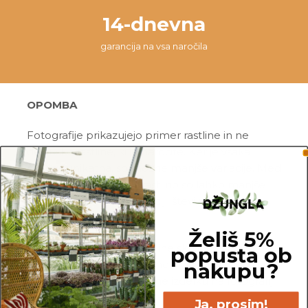
14-dnevna
garancija na vsa naročila
OPOMBA
Fotografije prikazujejo primer rastline in ne
dejanske rastline, ki jo naročite. Ker je vsaka
rastlina unikatna, so možne manjše variacije. Med
prikazano in kupljeno rastlino so lahko manjše
razlike v velikosti, variegaciji, številu listov, vej,
cvetov, itd. …
Želiš 5%
Pred pošiljanjem vse rastline skrbno
popusta ob
pregledamo in zagotovimo, da gredo na pot
nakupu?
zdrave in čim bolj podobne izdelku na fotografiji.
Ja, prosim!