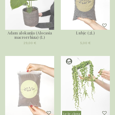
Adam alokazija (Alocasia
Lubje (2L)
macrorrhiza) (L)
29,00
€
5,00
€
Le še 2 kosa