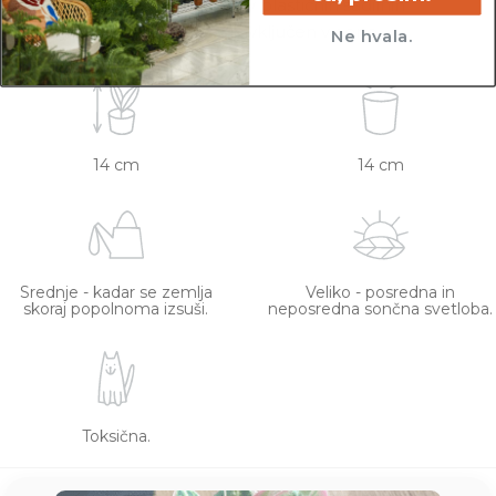
Vse rastline so primarno v plastičnih sadilnih
lončkih. Okrasni lonec ni vključen v ceno.
Ne hvala.
14 cm
14 cm
Srednje - kadar se zemlja
Veliko - posredna in
skoraj popolnoma izsuši.
neposredna sončna svetloba.
Toksična.