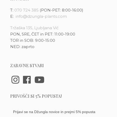
T:
070 724 385
(PON-PET: 8:00-16:00)
E:
info@dzungla-plants.com
Tržaška 135, Ljubljana Vič
PON, SRE, ČET in PET: 11:00-19:00
TOR in SOB: 9:00-15:00
NED: zaprto
ZABAVNE STVARI
PRIVOŠČI SI 5% POPUSTA!
Prijavi se na Džungla novice in prejmi 5% popusta