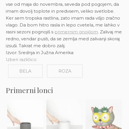
vse od maja do novembra, seveda pod pogojem, da
imam dovolj toplote in predvsem, veliko svetlobe.
Ker sem tropska rastlina, zato imam rada višjo zračno
vlago. Da bom hitro rasla in lepo cvetela, me lahko v
rasni sezoni pognojiš s
primernim gnojilom
. Zalivaj me
redno, vendar pusti, da se zemlja med zalivanji skoraj
izsuši. Takrat me dobro zalij.
Izvor: Srednja in Južna Amerika
Izberi različico:
BELA
ROZA
Primerni lonci