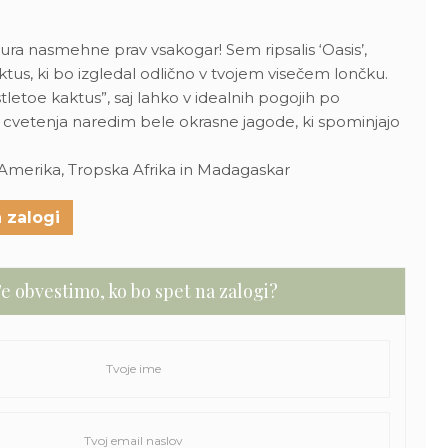
zura nasmehne prav vsakogar! Sem ripsalis ‘Oasis’,
aktus, ki bo izgledal odlično v tvojem visečem lončku.
stletoe kaktus”, saj lahko v idealnih pogojih po
vetenja naredim bele okrasne jagode, ki spominjajo
 Amerika, Tropska Afrika in Madagaskar
 zalogi
e obvestimo, ko bo spet na zalogi?