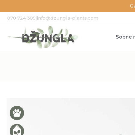
G
070 724 385
|
info@dzungla-plants.com
Sobne r