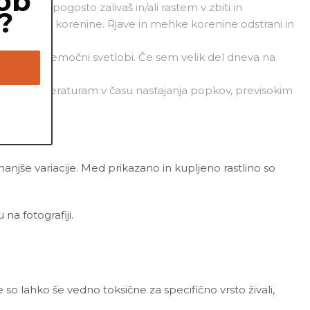
ob
 da me prepogosto zalivaš in/ali rastem v zbiti in
?
ek in preglej korenine. Rjave in mehke korenine odstrani in
tavljenost premočni svetlobi. Če sem velik del dneva na
 °C) temperaturam v času nastajanja popkov, previsokim
 manjše variacije. Med prikazano in kupljeno rastlino so
a fotografiji.
 so lahko še vedno toksične za specifično vrsto živali,