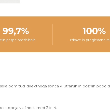
99,7%
100%
stlin prispe brezhibnih
zdrave in pregledane ra
sela bom tudi direktnega sonca v jutranjih in poznih popol
bo stopnja vlažnosti med 3 in 4.