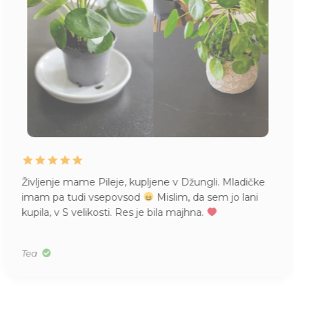
Življenje mame Pileje, kupljene v Džungli. Mladičke
imam pa tudi vsepovsod
Mislim, da sem jo lani
kupila, v S velikosti. Res je bila majhna.
Tea