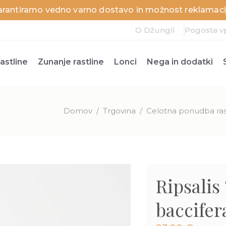
arantiramo vedno varno dostavo in možnost reklamacij
O Džungli
Pogosta v
astline
Zunanje rastline
Lonci
Nega in dodatki
Domov
/
Trgovina
/
Celotna ponudba ras
Ripsalis 
baccifera