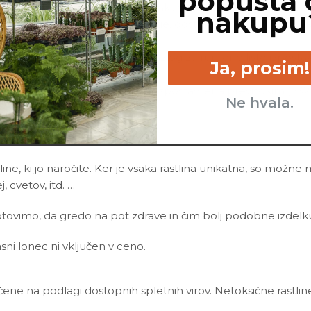
popusta 
 moji listi postanejo rjavi in mehki, obstaja velika verjetnost,
nakupu
a stojim v vodi. Če sumiš na gnitje, odstrani moj sadilni lonč
alivanje, je drugi najpogostejši razlog za rumene liste izpos
Ja, prosim!
 mesto.
v ne bom naredila, kadar sem izpostavljena previsokim (>32
Ne hvala.
 cvetenja.
line, ki jo naročite. Ker je vsaka rastlina unikatna, so možne
j, cvetov, itd. …
ovimo, da gredo na pot zdrave in čim bolj podobne izdelku n
asni lonec ni vključen v ceno.
ščene na podlagi dostopnih spletnih virov. Netoksične rastline