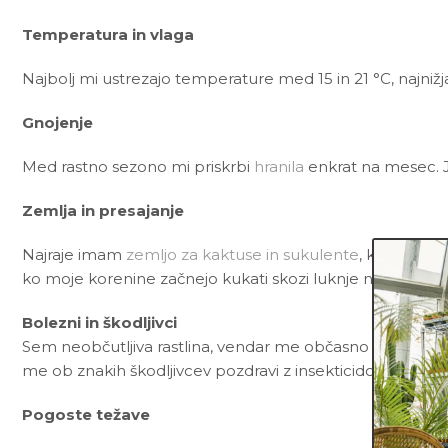
Temperatura in vlaga
Najbolj mi ustrezajo temperature med 15 in 21
°C
, najni
Gnojenje
Med rastno sezono mi priskrbi
hranila
enkrat na mesec. 
Zemlja in presajanje
Najraje imam
zemljo za kaktuse in sukulente
, ki poleg č
ko moje korenine začnejo kukati skozi luknje na dnu lonc
Bolezni in škodljivci
Sem neobčutljiva rastlina, vendar me občasno lahko napad
me ob znakih škodljivcev pozdravi z insekticidom ali me
Pogoste težave