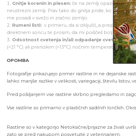
Gnitje korenin in plesen:
če na zemlji opaziš plesen in
neustrezni zemlji. Prav tako do gnitja pride, ko dolgo čas
me posadi v svežo in zračno zemljo.
Rumeni listi:
v primeru, da si izključil_a prepogosto z
direktnem soncu te prosim, da mi poiščeš bolj primerno
Odsotnost cvetenja in/ali odpadanje cvetov:
cveto
(>21 °C) ali prenizkim (<13°C) nočnim temperature v času
OPOMBA
Fotografije prikazujejo primer rastline in ne dejanske rast
lahko manjše razlike v velikosti, variegaciji, številu listov, ve
Pred pošiljanjem vse rastline skrbno pregledamo in zagot
Vse rastline so primarno v plastičnih sadilnih lončkih. Okr
Rastline so v kategorijo Netoksične/prijazne za živali uvr
zato se pred nakupom posvetujte z veterinarjem.