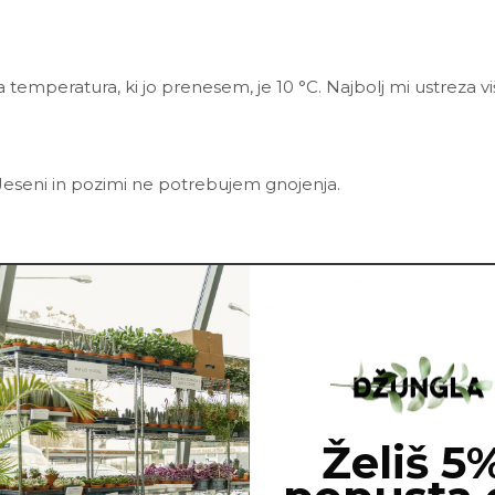
žja temperatura, ki jo prenesem, je 10
°C
.
Najbolj mi ustreza v
Jeseni in pozimi ne potrebujem gnojenja.
rne šote vsebuje tudi velik delež peska ali perlita. Zato je 
a. Dovolj mi je že, če samo zamenjaš zemljo in me posadiš n
ejo bolezni in škodljivci. Najbolj pogosto me napadejo listn
šanico
Neem tonika
in vode.
Želiš 5