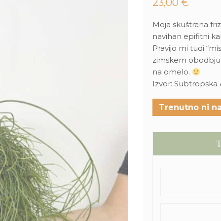
23,00
€
Moja skuštrana fri
navihan epifitni k
Pravijo mi tudi “mi
zimskem obodbju c
na omelo.
Izvor: Subtropska
Trenutno ni na
T