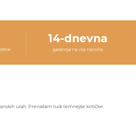
14-dnevna
stline
garancija na vsa naročila
danskih urah. Prenašam tudi temnejše kotičke.