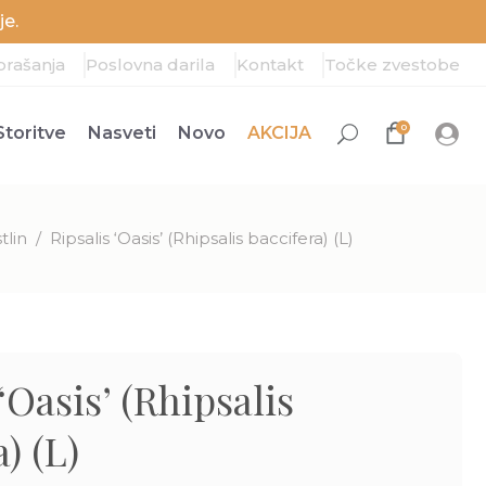
e.
prašanja
Poslovna darila
Kontakt
Točke zvestobe
0
Storitve
Nasveti
Novo
AKCIJA
tlin
/
Ripsalis ‘Oasis’ (Rhipsalis baccifera) (L)
‘Oasis’ (Rhipsalis
) (L)