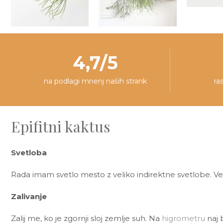
4,7/5
na podlagi mnenj naših strank
ra
Epifitni kaktus
Svetloba
Rada imam svetlo mesto z veliko indirektne svetlobe. Ve
Zalivanje
Zalij me, ko je zgornji sloj zemlje suh. Na
higrometru
naj 