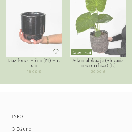
Le še 3 kosi
Diaz lonec – črn (M) – 12
Adam alokazija (Alocasia
cm
macrorrhiza) (L)
18,00
€
29,00
€
INFO
O Džungli