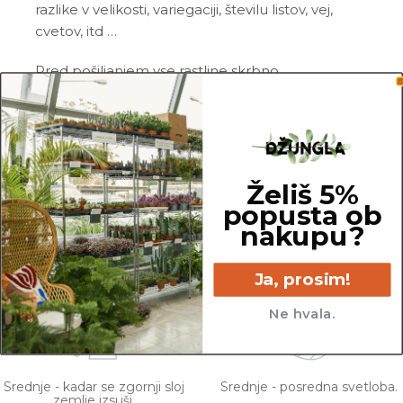
razlike v velikosti, variegaciji, številu listov, vej,
cvetov, itd …
Pred pošiljanjem vse rastline skrbno
pregledamo in zagotovimo, da gredo na pot
zdrave in čim bolj podobne izdelku na fotografiji.
Vse rastline so primarno v plastičnih sadilnih
lončkih. Okrasni lonec ni vključen v ceno.
Želiš 5%
popusta ob
nakupu?
Ja, prosim!
80 cm
14 cm
Ne hvala.
Srednje - kadar se zgornji sloj
Srednje - posredna svetloba.
zemlje izsuši.