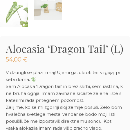
3D tiskani lonci
Preberi prispevek
,00
€
Dodaj v košarico
Alocasia ‘Dragon Tail’ (L)
54,00
€
V džungli se plazi zmaj! Ujemi ga, ukroti ter vzgajaj pri
sebi doma.
Sem Alocasia ‘Dragon tail’ in brez skrbi, sem rastlina, ki
ne bruha ognja. Imam zavihane srčaste zelene liste s
katerimi rada pritegnem pozornost.
Zalij me, ko se mi zgornji sloj zemlje posuši. Zelo bom
hvaležna svetlega mesta, vendar se bodo moji listi
posušili, če me izpostaviš direktnemu soncu. Kot
vsaka alokazija imam rada višjo zračno vlago.