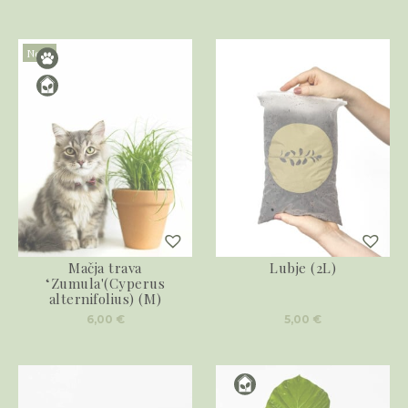
Novo
Mačja trava
Lubje (2L)
‘Zumula'(Cyperus
alternifolius) (M)
6,00
€
5,00
€