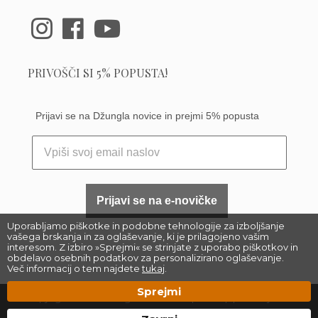
PRIVOŠČI SI 5% POPUSTA!
Prijavi se na Džungla novice in prejmi 5% popusta
Prijavi se na e-novičke
Uporabljamo piškotke in podobne tehnologije za izboljšanje
vašega brskanja in za oglaševanje, ki je prilagojeno vašim
interesom. Z izbiro »Sprejmi« se strinjate z uporabo piškotkov in
obdelavo osebnih podatkov za personalizirano oglaševanje.
Več informacij o tem najdete
tukaj
.
Sprejmi
Copyright 2023 –
Džungla Plants d.o.o.
|
Sitemap
| Made by
Džungla &
Matic Korošec
, Florjan Ostrožnik