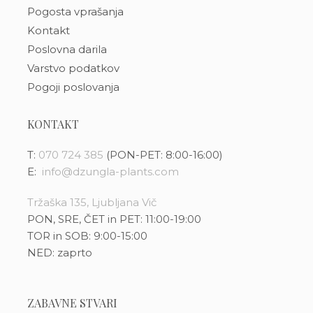
Pogosta vprašanja
Kontakt
Poslovna darila
Varstvo podatkov
Pogoji poslovanja
KONTAKT
T:
070 724 385
(PON-PET: 8:00-16:00)
E:
info@dzungla-plants.com
Tržaška 135, Ljubljana Vič
PON, SRE, ČET in PET: 11:00-19:00
TOR in SOB: 9:00-15:00
NED: zaprto
ZABAVNE STVARI