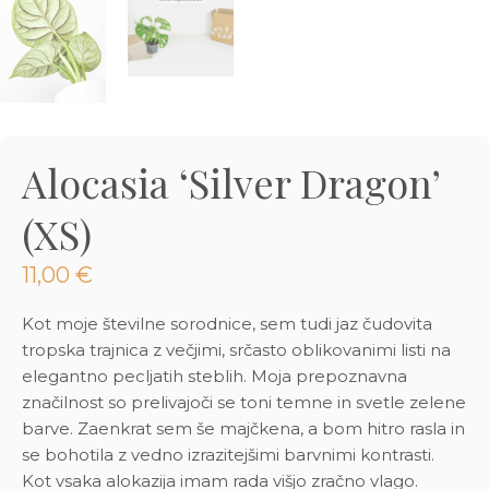
3D tiskani lonci
Preberi prispevek
,00
€
Dodaj v košarico
Alocasia ‘Silver Dragon’
(XS)
11,00
€
Kot moje številne sorodnice, sem tudi jaz čudovita
tropska trajnica z večjimi, srčasto oblikovanimi listi na
elegantno pecljatih steblih. Moja prepoznavna
značilnost so prelivajoči se toni temne in svetle zelene
barve. Zaenkrat sem še majčkena, a bom hitro rasla in
se bohotila z vedno izrazitejšimi barvnimi kontrasti.
Kot vsaka alokazija imam rada višjo zračno vlago.