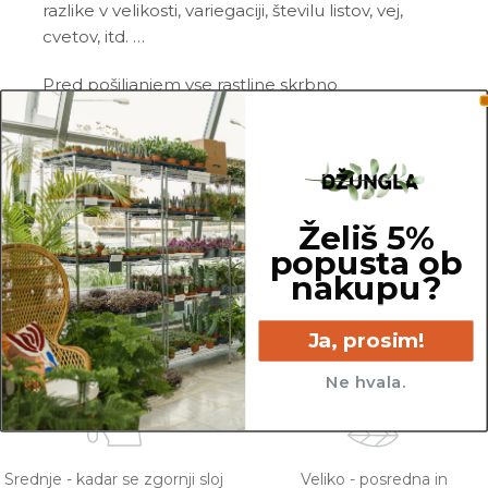
razlike v velikosti, variegaciji, številu listov, vej,
cvetov, itd. …
Pred pošiljanjem vse rastline skrbno
pregledamo in zagotovimo, da gredo na pot
zdrave in čim bolj podobne izdelku na fotografiji.
Vse rastline so primarno v plastičnih sadilnih
lončkih. Okrasni lonec ni vključen v ceno.
Želiš 5%
popusta ob
nakupu?
Ja, prosim!
15 cm
6 cm
Ne hvala.
Srednje - kadar se zgornji sloj
Veliko - posredna in