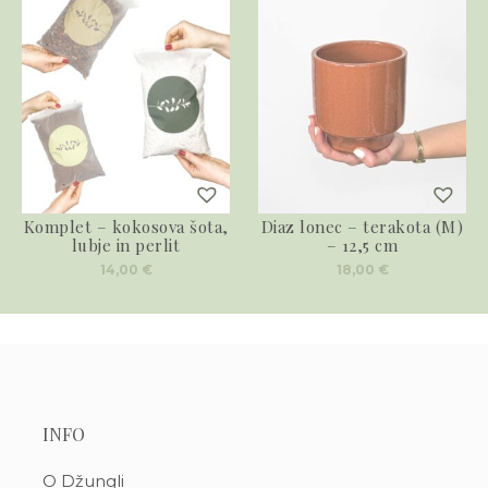
Komplet – kokosova šota,
Diaz lonec – terakota (M)
lubje in perlit
– 12,5 cm
14,00
€
18,00
€
INFO
O Džungli