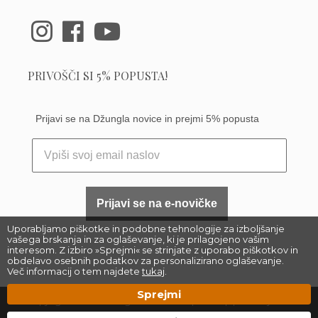
PRIVOŠČI SI 5% POPUSTA!
Prijavi se na Džungla novice in prejmi 5% popusta
Prijavi se na e-novičke
Uporabljamo piškotke in podobne tehnologije za izboljšanje
vašega brskanja in za oglaševanje, ki je prilagojeno vašim
interesom. Z izbiro »Sprejmi« se strinjate z uporabo piškotkov in
obdelavo osebnih podatkov za personalizirano oglaševanje.
Več informacij o tem najdete
tukaj
.
Sprejmi
Copyright 2023 –
Džungla Plants d.o.o.
|
Sitemap
| Made by