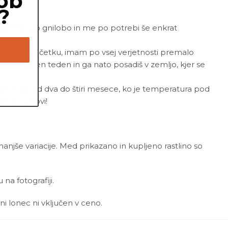
ob
?
odstraniš vso gnilobo in me po potrebi še enkrat
m bila na začetku, imam po vsej verjetnosti premalo
počakaš en teden in ga nato posadiš v zemljo, kjer se
 traja od dva do štiri mesece, ko je temperatura pod
im s cvetovi!
 manjše variacije. Med prikazano in kupljeno rastlino so
a fotografiji.
ni lonec ni vključen v ceno.