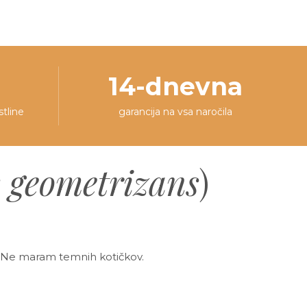
14-dnevna
stline
garancija na vsa naročila
s geometrizans
)
. Ne maram temnih kotičkov.