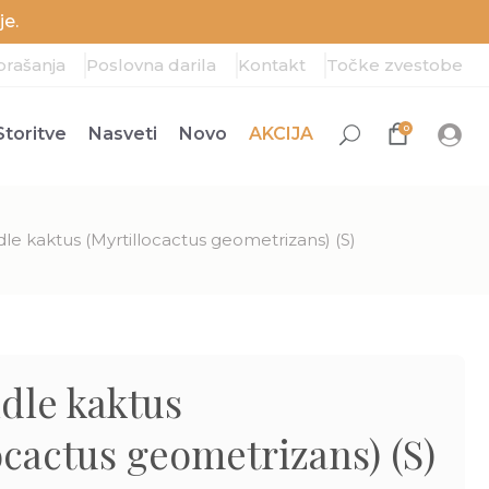
e.
prašanja
Poslovna darila
Kontakt
Točke zvestobe
0
Storitve
Nasveti
Novo
AKCIJA
le kaktus (Myrtillocactus geometrizans) (S)
dle kaktus
ocactus geometrizans) (S)