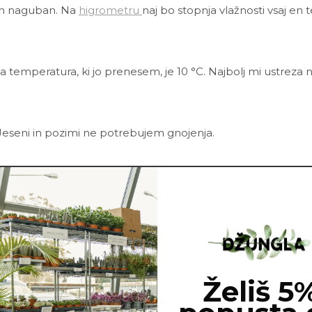
em naguban. Na
higrometru
naj bo stopnja vlažnosti vsaj en
a temperatura, ki jo prenesem, je 10 °C.
Najbolj mi ustreza 
Jeseni in pozimi ne potrebujem gnojenja.
rne šote vsebuje tudi velik delež peska ali perlita. Zato je 
ca.
i in škodljivci. Najbolj pogosto me napadejo kaparji, pršic
Želiš 5
em tonika
in vode.