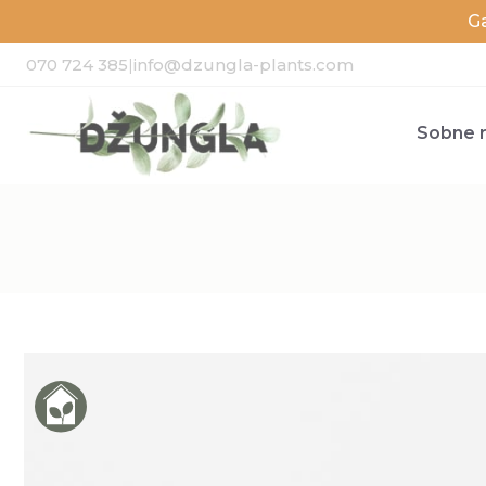
G
070 724 385
|
info@dzungla-plants.com
Sobne r