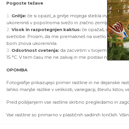
Pogoste težave
Gnitje:
če si opazil_a gnitje mojega stebla in/ali koren
ukoreniniš v popolnoma svežo in zračno zemljo.
Visok in razpotegnjen kaktus:
če opažaš, da sem se 
svetlobe. Prosim, da me premakneš na svetlo mesto s čim
bom znova ukoreninila.
Odsotnost cvetenja:
da zacvetim v tvojem domu, pot
15 °C. V tem času me ne zalivaj in me postavi na sončno
OPOMBA
Fotografije prikazujejo primer rastline in ne dejanske rast
lahko manjše razlike v velikosti, variegaciji, številu listov, v
Pred pošiljanjem vse rastline skrbno pregledamo in zagot
Vse rastline so primarno v plastičnih sadilnih lončkih. Viš