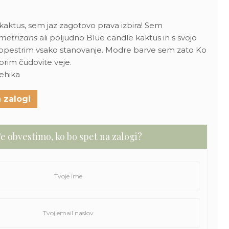
kaktus, sem jaz zagotovo prava izbira! Sem
ometrizans
ali poljudno Blue candle kaktus in s svojo
opestrim vsako stanovanje. Modre barve sem zato Ko
vorim čudovite veje.
Mehika
 zalogi
e obvestimo, ko bo spet na zalogi?