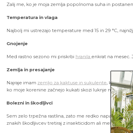
Zalij me, ko je moja zemlja popolnoma suha in postan
Temperatura in vlaga
Najbolj mi ustrezajo temperature med 15 in 29 °C, najnižj
Gnojenje
Med rastno sezono mi priskrbi
hranila
enkrat na mesec. 
Zemlja in presajanje
Najraje imam
zemljo za kaktuse in sukulente
, ki poleg č
ko moje korenine začnejo kukati skozi luknje na dnu lon
Bolezni in škodljivci
Sem zelo trpežna rastlina, zato me redko napadejo bolezn
znakih škodljivcev tretiraj z insekticidom ali mešanico
Ne