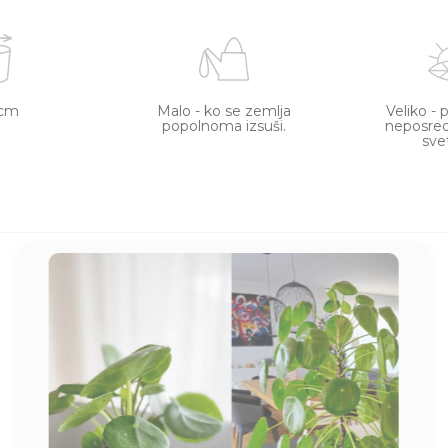
 cm
Malo - ko se zemlja
Veliko - 
popolnoma izsuši.
neposre
sve