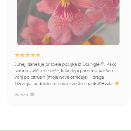
gle
. Kako
Življenje mame Pileje, kupljene v Džungli
i, kakšen
imam pa tudi vsepovsod
Mislim, da se
draga
kupila, v S velikosti. Res je bila majhna.
ko! Hvala!
Tea