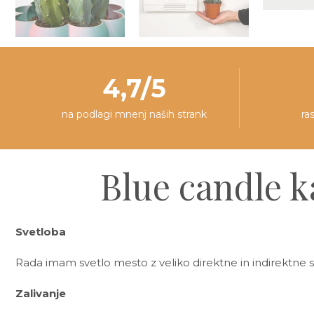
4,7/5
na podlagi mnenj naših strank
ra
Blue candle k
Svetloba
Rada imam svetlo mesto z veliko direktne in indirektn
Zalivanje