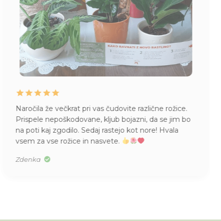
e rožice.
Zelo zadovoljna z vašim veseljem do dela,
se jim bo
do strank ter skrbjo, ki jo vlagate v rastline. 
 Hvala
pokaže, ko rastlino prejmeš na dom, v kat
naprej uspeva.
Urška