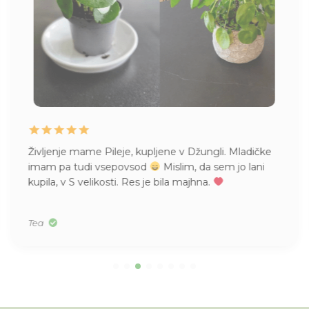
. Mladičke
Naročila že večkrat pri vas čudovite različn
m jo lani
Prispele nepoškodovane, kljub bojazni, da 
na poti kaj zgodilo. Sedaj rastejo kot nore!
vsem za vse rožice in nasvete.
Zdenka