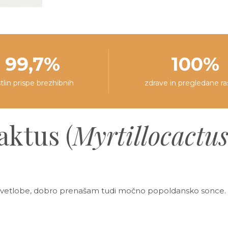
99,7%
100%
stlin prispe brezhibnih
zdrave in pregledane ra
aktus (
Myrtillocactu
e svetlobe, dobro prenašam tudi močno popoldansko sonce