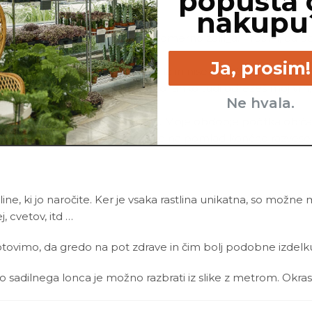
popusta 
nakupu
in, si me po vsej verjetnosti prekomerno zalil_a. Prosim, da 
Ja, prosim!
v tvoji negi nekoliko razpotegnila in nisem več taka, kot se
 več direktne svetlobe. Vedno lahko tudi odrežeš moj vrh, 
Ne hvala.
rebujemo obdobje mirovanja. Moje obdobje počitka običajno
 mesto. Nikoli ne veš, mogoče te na pomlad končno razvesel
line, ki jo naročite. Ker je vsaka rastlina unikatna, so možne
ej, cvetov, itd …
ovimo, da gredo na pot zdrave in čim bolj podobne izdelku n
ino sadilnega lonca je možno razbrati iz slike z metrom. Okras