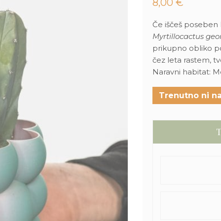
8,00
€
Če iščeš poseben 
Myrtillocactus ge
prikupno obliko p
čez leta rastem, t
Naravni habitat: 
Trenutno ni na
T