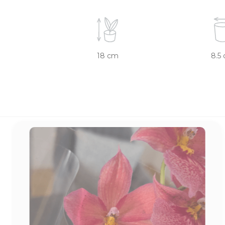
18 cm
8.5