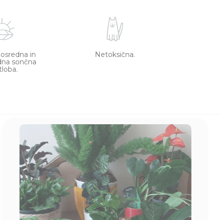
posredna in
Netoksična.
dna sončna
tloba.