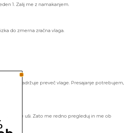
 teden 1. Zalij me z namakanjem.
nizka do zmerna zračna vlaga.
zračna in ne zadržuje preveč vlage. Presajanje potrebujem,
e in volnate uši. Zato me redno pregleduj in me ob
%