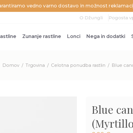
arantiramo vedno varno dostavo in možnost reklamacij
O Džungli
Pogosta v
astline
Zunanje rastline
Lonci
Nega in dodatki
Domov
/
Trgovina
/
Celotna ponudba rastlin
/
Blue cand
Blue can
(Myrtill