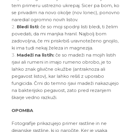
tem primeru ustrezno ukrepaj. Sicer pa bom, ko
se privadim na novo okolje (nov lonec), ponovno
naredial ogromno novih listov.
Bledi listi:
če so moji spodnji listi bledi, ti želim
povedati, da mi manjka hranil. Najbolj bom
zadovoljna, če mi priskrbiš uravnoteženo gnojilo,
ki ima tudi nekaj železa in magnezija.
Madeži na listih:
če so madeži na mojih listih
rjavi ali rumeni in imajo rumeno obrobo, je to
lahko znak glivične okužbe (antraknoza ali
pegavost listov), kar lahko rešiš z uporabo
fungicida. Črni do temno rjavi madeži nakazujejo
na bakterijsko pegavost, zato pred rezanjem
škarje vedno razkuži.
OPOMBA
Fotografije prikazujejo primer rastline in ne
dejanske rastline, ki jo naročite. Ker je vsaka