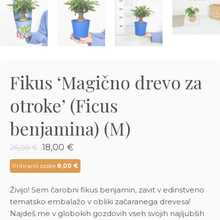
3D tiskani lonci
Preberi prispevek
,00
€
Dodaj v košarico
Fikus ‘Magično drevo za
otroke’ (Ficus
benjamina) (M)
Izvirna
Trenutna
18,00
€
26,00
€
cena
cena
je
je:
Prihranili boste
8,00
€
bila:
18,00 €.
26,00 €.
Živijo! Sem čarobni fikus benjamin, zavit v edinstveno
tematsko embalažo v obliki začaranega drevesa!
Najdeš me v globokih gozdovih vseh svojih najljubših