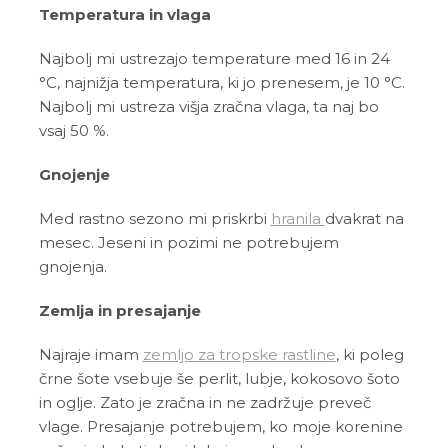
Temperatura in vlaga
Najbolj mi ustrezajo temperature med 16 in 24
°C, najnižja temperatura, ki jo prenesem, je 10 °C.
Najbolj mi ustreza višja zračna vlaga, ta naj bo
vsaj 50 %.
Gnojenje
Med rastno sezono mi priskrbi
hranila
dvakrat na
mesec. Jeseni in pozimi ne potrebujem
gnojenja.
Zemlja in presajanje
Najraje imam
zemljo za tropske rastline
, ki poleg
črne šote vsebuje še perlit, lubje, kokosovo šoto
in oglje. Zato je zračna in ne zadržuje preveč
vlage. Presajanje potrebujem, ko moje korenine