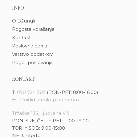
INFO
O Džungli
Pogosta vprašanja
Kontakt
Poslovna darila
Varstvo podatkov
Pogoji poslovanja
KONTAKT
T:
070 724 385
(PON-PET: 8:00-16:00)
E:
info@dzungla-plants.com
Tržaška 135, Ljubljana Vič
PON, SRE, ČET in PET: 11:00-19:00
TOR in SOB: 9:00-15:00
NED: zaprto