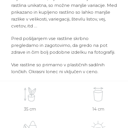
rastlina unikatna, so možne manjše variacije. Med
prikazano in kupljeno rastlino so lahko manjše
razlike v velikosti, variegaciji, številu listov, vej,
cvetov, itd …
Pred pošiljanjem vse rastline skrbno
pregledamo in zagotovimo, da gredo na pot
zdrave in čim bolj podobne izdelku na fotografiji.
Vse rastline so primarno v plastičnih sadilnih
lončkih. Okrasni lonec ni vključen v ceno.
35 cm
14 cm