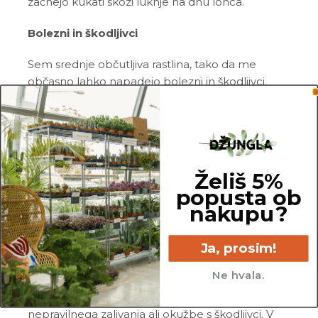
začnejo kukati skozi luknje na dnu lonca.
Bolezni in škodljivci
Sem srednje občutljiva rastlina, tako da me
občasno lahko napadejo bolezni in škodljivci.
Najbolj pogosto me napadejo listne uši in pršice.
Zato me redno pregleduj in me ob znakih
škodljivcev pozdravi z insekticidom ali mešanico
Neem tonika
in vode.
Želiš 5%
Pogoste težave
popusta ob
nakupu?
Odpadanje listov:
svoje liste po navadi
odvržem ob nenadnih spremembah
temperature in nivoja svetlobe, neustreznem
Ja, prosim!
zalivanju, okužbi s škodljivci ali pa tudi po
Ne hvala.
presajanju. Načeloma ti ni potrebno skrbeti,
razen če misliš, da je odpadanje listov posledica
nepravilnega zalivanja ali okužbe s škodljivci. V