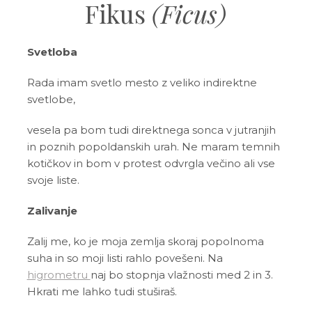
Fikus
(Ficus)
Svetloba
Rada imam svetlo mesto z veliko indirektne
svetlobe,
vesela pa bom tudi direktnega sonca v jutranjih
in poznih popoldanskih urah. Ne maram temnih
kotičkov in bom v protest odvrgla večino ali vse
svoje liste.
Zalivanje
Zalij me, ko je moja zemlja skoraj popolnoma
suha in so moji listi rahlo povešeni. Na
higrometru
naj bo stopnja vlažnosti med 2 in 3.
Hkrati me lahko tudi stuširaš.