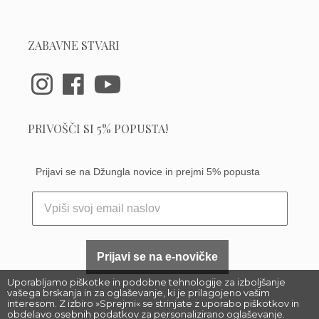
ZABAVNE STVARI
PRIVOŠČI SI 5% POPUSTA!
Prijavi se na Džungla novice in prejmi 5% popusta
Prijavi se na e-novičke
Uporabljamo piškotke in podobne tehnologije za izboljšanje
vašega brskanja in za oglaševanje, ki je prilagojeno vašim
interesom. Z izbiro »Sprejmi« se strinjate z uporabo piškotkov in
obdelavo osebnih podatkov za personalizirano oglaševanje.