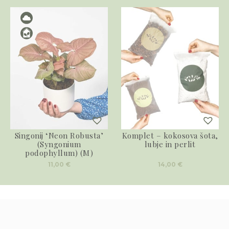
Singonij ‘Neon Robusta’
Komplet – kokosova šota,
(Syngonium
lubje in perlit
podophyllum) (M)
11,00
€
14,00
€