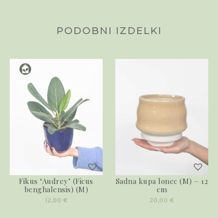
PODOBNI IZDELKI
Fikus ‘Audrey’ (Ficus
Sadna kupa lonec (M) – 12
benghalensis) (M)
cm
12,00
€
20,00
€