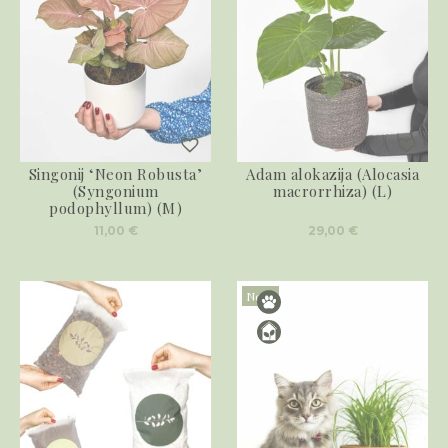
Singonij ‘Neon Robusta’
Adam alokazija (Alocasia
(Syngonium
macrorrhiza) (L)
podophyllum) (M)
11,00
€
29,00
€
Novo