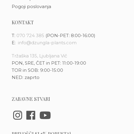
Pogoji poslovanja
KONTAKT
T:
070 724 385
(PON-PET: 8:00-16:00)
E:
info@dzungla-plants.com
Tržaška 135, Ljubljana Vič
PON, SRE, ČET in PET: 11:00-19:00
TOR in SOB: 9:00-15:00
NED: zaprto
ZABAVNE STVARI
PRIVOŠČI SI 5% POPUSTA!