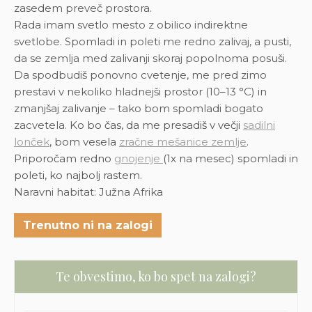
zasedem preveč prostora.
Rada imam svetlo mesto z obilico indirektne
svetlobe. Spomladi in poleti me redno zalivaj, a pusti,
da se zemlja med zalivanji skoraj popolnoma posuši.
Da spodbudiš ponovno cvetenje, me pred zimo
prestavi v nekoliko hladnejši prostor (10–13 °C) in
zmanjšaj zalivanje – tako bom spomladi bogato
zacvetela.
Ko bo čas, da me presadiš v večji
sadilni
lonček
, bom vesela
zračne mešanice zemlje
.
Priporočam redno
gnojenje
(1x na mesec) spomladi in
poleti, ko najbolj rastem.
Naravni habitat: Južna Afrika
Trenutno ni na zalogi
Te obvestimo, ko bo spet na zalogi?