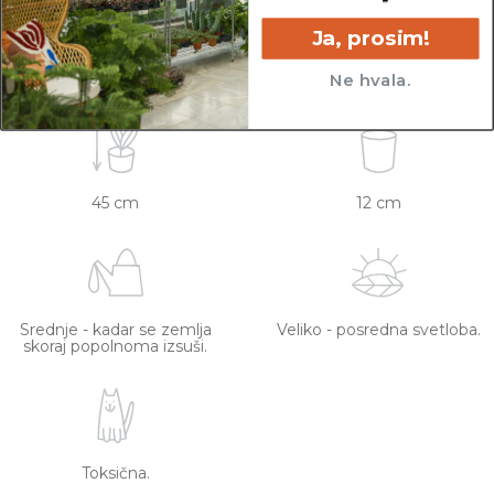
lončkih. Višino sadilnega lonca je možno razbrati
iz slike z metrom. Okrasni lonec ni vključen v
Ja, prosim!
ceno.
Ne hvala.
45 cm
12 cm
Srednje - kadar se zemlja
Veliko - posredna svetloba.
skoraj popolnoma izsuši.
Toksična.