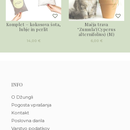
Komplet – kokosova šota,
Mačja trava
lubje in perlit
‘Zumula'(Cyperus
alternifolius) (M)
14,00
€
6,00
€
INFO
O Džungli
Pogosta vprašanja
Kontakt
Poslovna darila
Varstvo podatkov