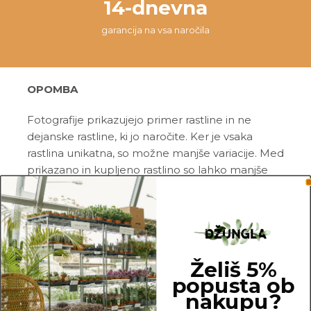
14-dnevna
garancija na vsa naročila
OPOMBA
Fotografije prikazujejo primer rastline in ne
dejanske rastline, ki jo naročite. Ker je vsaka
rastlina unikatna, so možne manjše variacije. Med
prikazano in kupljeno rastlino so lahko manjše
razlike v velikosti, variegaciji, številu listov, vej,
cvetov, itd …
Pred pošiljanjem vse rastline skrbno
pregledamo in zagotovimo, da gredo na pot
Želiš 5%
zdrave in čim bolj podobne izdelku na fotografiji.
popusta ob
nakupu?
Vse rastline so primarno v plastičnih sadilnih