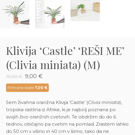
3D tiskani lonci
Preberi prispevek
,00
€
Dodaj v košarico
Klivija ‘Castle’ ‘REŠI ME’
(Clivia miniata) (M)
Izvirna
Trenutna
9,00
€
16,00
€
cena
cena
je
je:
Prihranili boste
7,00
€
bila:
9,00 €.
16,00 €.
Sem živahna oranžna Klivija ‘Castle’ (
Clivia miniata
),
tropska rastlina iz Afrike, ki je najbolj poznana po
svojih živo oranžnih cvetovih. Te obdržim do do 6
tednov, običajno pa cvetim na pomlad. Zrastem lahko
do 50 cm v višino in 40 cm v širino, tako da ne