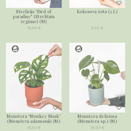
Strelicija ‘Bird of
Kokosova šota (2 L)
paradise’ (Strelitzia
reginae) (M)
15,00
€
5,00
€
Monstera ‘Monkey Mask’
Monstera deliciosa
(Monstera adansonii) (M)
(Monstera sp.) (M)
15,00
€
18,00
€