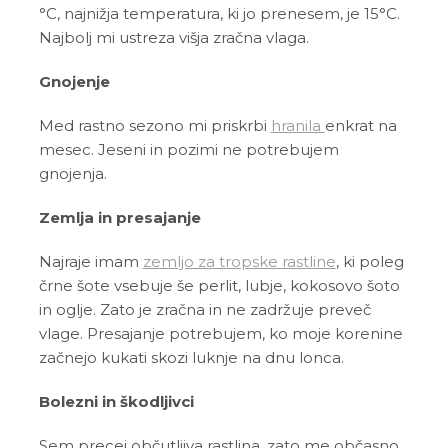
°C, najnižja temperatura, ki jo prenesem, je 15°C.
Najbolj mi ustreza višja zračna vlaga.
Gnojenje
Med rastno sezono mi priskrbi
hranila
enkrat na
mesec. Jeseni in pozimi ne potrebujem
gnojenja.
Zemlja in presajanje
Najraje imam
zemljo za tropske rastline
, ki poleg
črne šote vsebuje še perlit, lubje, kokosovo šoto
in oglje. Zato je zračna in ne zadržuje preveč
vlage. Presajanje potrebujem, ko moje korenine
začnejo kukati skozi luknje na dnu lonca.
Bolezni in škodljivci
Sem precej občutljiva rastlina, zato me občasno