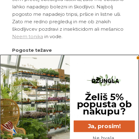
lahko napadejo bolezni in škodljivci. Najbolj
pogosto me napadejo tripsi, pršice in listne uši.
Zato me redno pregleduj in me ob znakih
škodljivcev pozdravi z insekticidom ali mešanico
Neem tonika
in vode.
Pogoste težave
Rumeni listi:
čeprav imam rada vseskozi
vlažno zemljo, ne maram stati v vodi ali premokri
zemlji in ti bom svoje nezadovoljstvo največkrat
pokazala ravno z rumenimi listi. V tem primeru
preveri moje korenine in poreži vse nagnite dele
Želiš 5%
ter me presadi v popolnima svežo in zračno
popusta ob
nakupu?
zemljo.
Suhe listne konice in/ali robovi listov:
občutljivost na soli in minerale v vodi pokažem z
Ja, prosim!
rjavimi listnimi konicami. Soli se nakopičijo v
Ne hvala.
zemlji tudi ob prekomernem gnojenju. V tem