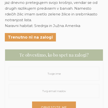
jaz dnevno pretegujem svojo krošnjo, vendar se od
drugih razlikujem predvsem v barvah. Namesto
rdečih žilic imam svetlo zelene žilice in srebrnkasto
notranjost lista.
Naravni habitat: Srednja in Južna Amerika
Trenutno ni na zalogi
Te obvestimo, ko bo spet na zalogi?