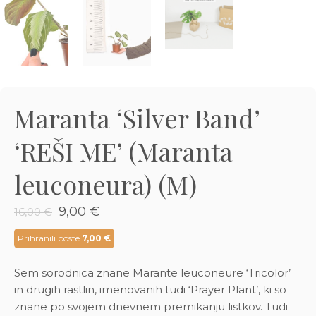
3D tiskani lonci
Preberi prispevek
,00
€
Dodaj v košarico
Maranta ‘Silver Band’
‘REŠI ME’ (Maranta
leuconeura) (M)
Izvirna
Trenutna
9,00
€
16,00
€
cena
cena
je
je:
Prihranili boste
7,00
€
bila:
9,00 €.
16,00 €.
Sem sorodnica znane Marante leuconeure ‘Tricolor’
in drugih rastlin, imenovanih tudi ‘Prayer Plant’, ki so
znane po svojem dnevnem premikanju listkov. Tudi