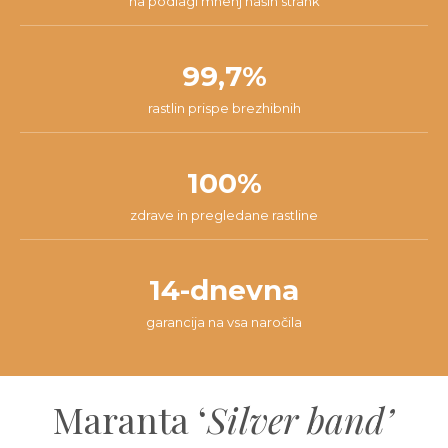
na podlagi mnenj naših strank
99,7%
rastlin prispe brezhibnih
100%
zdrave in pregledane rastline
14-dnevna
garancija na vsa naročila
Maranta ‘
Silver band’