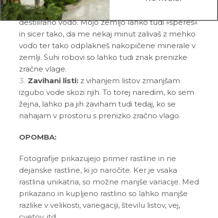
primeru me poskušaj zalivati z deževnico ali
destilirano vodo. Mojo zemljo lahko tudi »spereš«
in sicer tako, da me nekaj minut zalivaš z mehko
vodo ter tako odplakneš nakopičene minerale v
zemlji. Suhi robovi so lahko tudi znak prenizke
zračne vlage.
Zavihani listi:
z vihanjem listov zmanjšam
izgubo vode skozi njih. To torej naredim, ko sem
žejna, lahko pa jih zaviham tudi tedaj, ko se
nahajam v prostoru s prenizko zračno vlago.
OPOMBA:
Fotografije prikazujejo primer rastline in ne
dejanske rastline, ki jo naročite. Ker je vsaka
rastlina unikatna, so možne manjše variacije. Med
prikazano in kupljeno rastlino so lahko manjše
razlike v velikosti, variegaciji, številu listov, vej,
cvetov, itd …