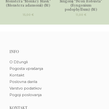
Monstera ‘Monkey Mask’
Singonij ‘Neon Robusta’
(Monstera adansonii) (M)
(Syngonium
podophyllum) (M)
15,00
€
11,00
€
INFO
O Džungli
Pogosta vprašanja
Kontakt
Poslovna darila
Varstvo podatkov
Pogoji poslovanja
KONTAKT