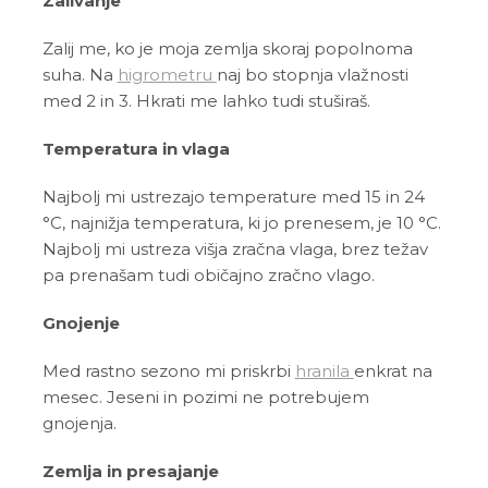
Zalivanje
Zalij me, ko je moja zemlja skoraj popolnoma
suha. Na
higrometru
naj bo stopnja vlažnosti
med 2 in 3. Hkrati me lahko tudi stuširaš.
Temperatura in vlaga
Najbolj mi ustrezajo temperature med 15 in 24
°C, najnižja temperatura, ki jo prenesem, je 10 °C.
Najbolj mi ustreza višja zračna vlaga, brez težav
pa prenašam tudi običajno zračno vlago.
Gnojenje
Med rastno sezono mi priskrbi
hranila
enkrat na
mesec. Jeseni in pozimi ne potrebujem
gnojenja.
Zemlja in presajanje