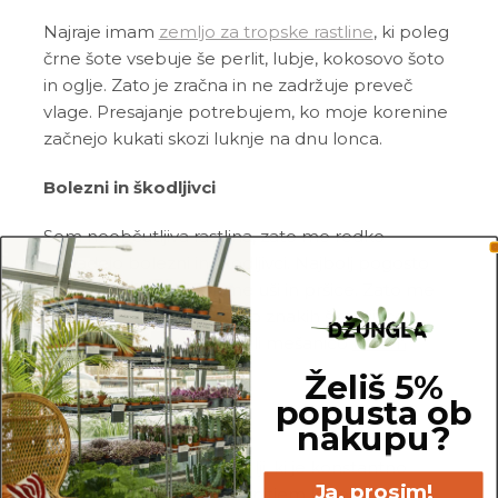
Najraje imam
zemljo za tropske rastline
, ki poleg
črne šote vsebuje še perlit, lubje, kokosovo šoto
in oglje. Zato je zračna in ne zadržuje preveč
vlage. Presajanje potrebujem, ko moje korenine
začnejo kukati skozi luknje na dnu lonca.
Bolezni in škodljivci
Sem neobčutljiva rastlina, zato me redko
napadejo bolezni in škodljivci. Najbolj pogosto
me napadejo tripsi, listne uši in pršice. Zato me
redno pregleduj in me ob znakih škodljivcev
pozdravi z insekticidom ali mešanico
Neem
tonika
in vode.
Želiš 5%
popusta ob
Pogoste težave
nakupu?
Gnitje:
če stojim v zemlji, ki je konstantno
Ja, prosim!
mokra, bom reagirala z gnitjem korenin. V tem