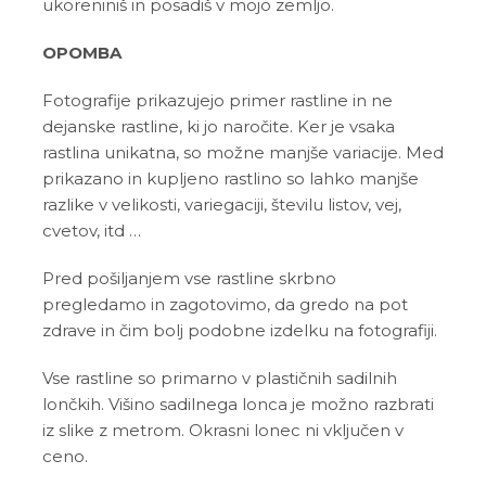
ukoreniniš in posadiš v mojo zemljo.
OPOMBA
Fotografije prikazujejo primer rastline in ne
dejanske rastline, ki jo naročite. Ker je vsaka
rastlina unikatna, so možne manjše variacije. Med
prikazano in kupljeno rastlino so lahko manjše
razlike v velikosti, variegaciji, številu listov, vej,
cvetov, itd …
Pred pošiljanjem vse rastline skrbno
pregledamo in zagotovimo, da gredo na pot
zdrave in čim bolj podobne izdelku na fotografiji.
Vse rastline so primarno v plastičnih sadilnih
lončkih. Višino sadilnega lonca je možno razbrati
iz slike z metrom. Okrasni lonec ni vključen v
ceno.