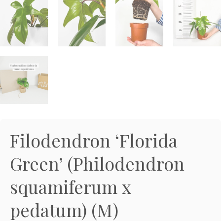
3D tiskani lonci
Preberi prispevek
,00
€
Dodaj v košarico
Filodendron ‘Florida
Green’ (Philodendron
squamiferum x
pedatum) (M)