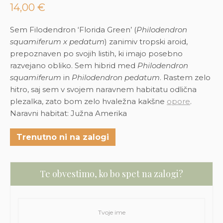
14,00
€
Sem Filodendron ‘Florida Green’ (
Philodendron
squamiferum x pedatum
) zanimiv tropski aroid,
prepoznaven po svojih listih, ki imajo posebno
razvejano obliko. Sem hibrid med
Philodendron
squamiferum
in
Philodendron pedatum
. Rastem zelo
hitro, saj sem v svojem naravnem habitatu odlična
plezalka, zato bom zelo hvaležna kakšne
opore
.
Naravni habitat: Južna Amerika
Trenutno ni na zalogi
Te obvestimo, ko bo spet na zalogi?