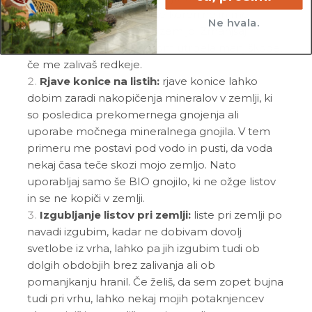
primeru mi poreži nagnite korenine in me
Ne hvala.
presadi v svežo in zračno zemljo. Zmanjšaj
pogostost zalivanja, saj bom utrpela manj škode,
če me zalivaš redkeje.
Rjave konice na listih:
rjave konice lahko
dobim zaradi nakopičenja mineralov v zemlji, ki
so posledica prekomernega gnojenja ali
uporabe močnega mineralnega gnojila. V tem
primeru me postavi pod vodo in pusti, da voda
nekaj časa teče skozi mojo zemljo. Nato
uporabljaj samo še BIO gnojilo, ki ne ožge listov
in se ne kopiči v zemlji.
Izgubljanje listov pri zemlji:
liste pri zemlji po
navadi izgubim, kadar ne dobivam dovolj
svetlobe iz vrha, lahko pa jih izgubim tudi ob
dolgih obdobjih brez zalivanja ali ob
pomanjkanju hranil. Če želiš, da sem zopet bujna
tudi pri vrhu, lahko nekaj mojih potaknjencev