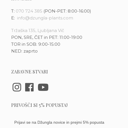
T:
070 724 385
(PON-PET: 8:00-16:00)
E:
info@dzungla-plants.com
Tržaška 135, Ljubljana Vič
PON, SRE, ČET in PET: 11:00-19:00
TOR in SOB: 9:00-15:00
NED: zaprto
ZABAVNE STVARI
PRIVOŠČI SI 5% POPUSTA!
Prijavi se na Džungla novice in prejmi 5% popusta