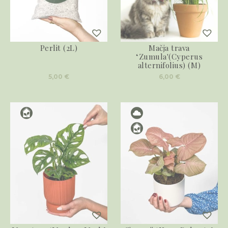
Perlit (2L)
Mačja trava
‘Zumula'(Cyperus
alternifolius) (M)
5,00
€
6,00
€