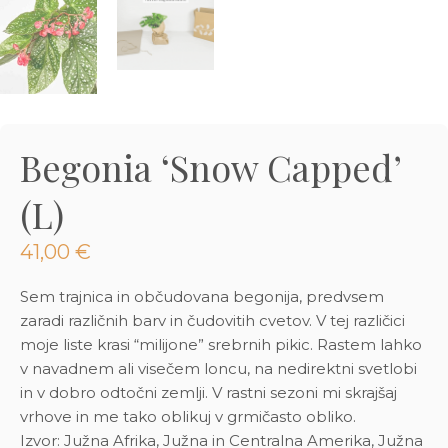
3D tiskani lonci
Preberi prispevek
,00
€
Dodaj v košarico
Begonia ‘Snow Capped’
(L)
41,00
€
Sem trajnica in občudovana begonija, predvsem
zaradi različnih barv in čudovitih cvetov. V tej različici
moje liste krasi “milijone” srebrnih pikic. Rastem lahko
v navadnem ali visečem loncu, na nedirektni svetlobi
in v dobro odtočni zemlji. V rastni sezoni mi skrajšaj
vrhove in me tako oblikuj v grmičasto obliko.
Izvor: Južna Afrika, Južna in Centralna Amerika, Južna