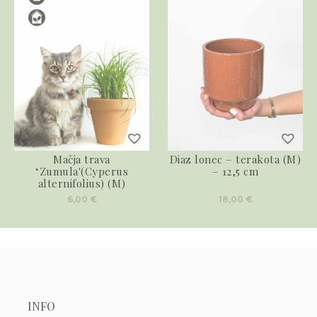
Mačja trava
Diaz lonec – terakota (M)
‘Zumula'(Cyperus
– 12,5 cm
alternifolius) (M)
6,00
€
18,00
€
INFO