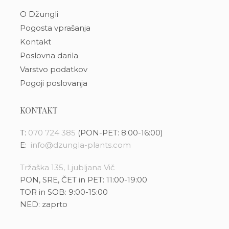
O Džungli
Pogosta vprašanja
Kontakt
Poslovna darila
Varstvo podatkov
Pogoji poslovanja
KONTAKT
T:
070 724 385
(PON-PET: 8:00-16:00)
E:
info@dzungla-plants.com
Tržaška 135, Ljubljana Vič
PON, SRE, ČET in PET: 11:00-19:00
TOR in SOB: 9:00-15:00
NED: zaprto