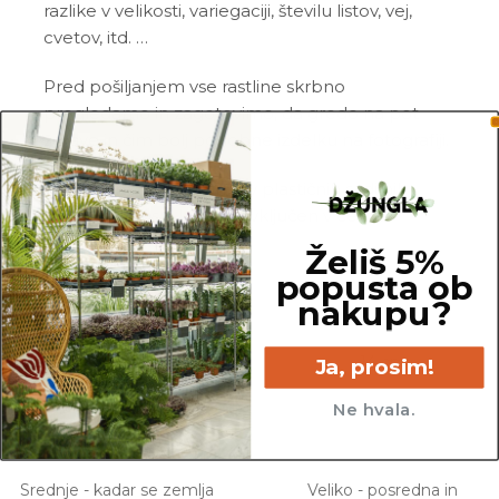
razlike v velikosti, variegaciji, številu listov, vej,
cvetov, itd. …
Pred pošiljanjem vse rastline skrbno
pregledamo in zagotovimo, da gredo na pot
zdrave in čim bolj podobne izdelku na fotografiji.
Vse rastline so primarno v plastičnih sadilnih
lončkih. Okrasni lonec ni vključen v ceno.
Želiš 5%
popusta ob
nakupu?
55 cm
14 cm
Ja, prosim!
Ne hvala.
Srednje - kadar se zemlja
Veliko - posredna in