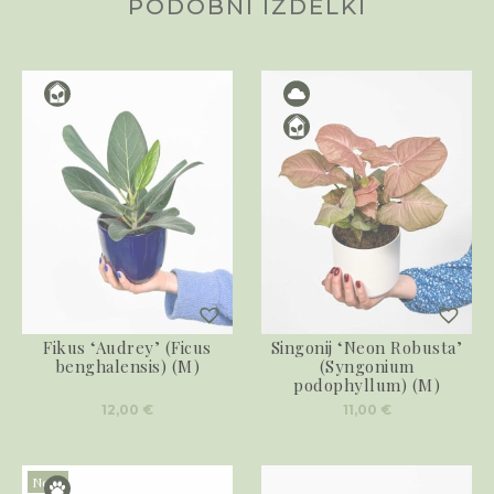
PODOBNI IZDELKI
Fikus ‘Audrey’ (Ficus
Singonij ‘Neon Robusta’
benghalensis) (M)
(Syngonium
podophyllum) (M)
12,00
€
11,00
€
Novo