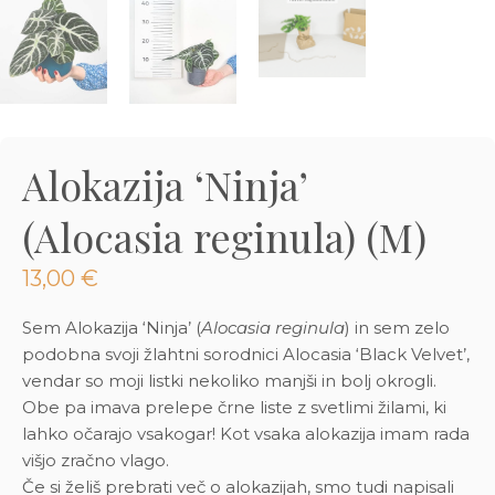
3D tiskani lonci
Preberi prispevek
,00
€
Dodaj v košarico
Alokazija ‘Ninja’
(Alocasia reginula) (M)
13,00
€
Sem Alokazija ‘Ninja’ (
Alocasia reginula
) in sem zelo
podobna svoji žlahtni sorodnici Alocasia ‘Black Velvet’,
vendar so moji listki nekoliko manjši in bolj okrogli.
Obe pa imava prelepe črne liste z svetlimi žilami, ki
lahko očarajo vsakogar! Kot vsaka alokazija imam rada
višjo zračno vlago.
Če si želiš prebrati več o alokazijah, smo tudi napisali