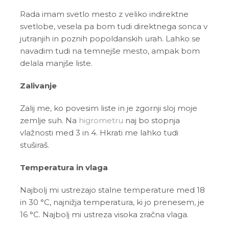
Rada imam svetlo mesto z veliko indirektne
svetlobe, vesela pa bom tudi direktnega sonca v
jutranjih in poznih popoldanskih urah. Lahko se
navadim tudi na temnejše mesto, ampak bom
delala manjše liste.
Zalivanje
Zalij me, ko povesim liste in je zgornji sloj moje
zemlje suh. Na
higrometru
naj bo stopnja
vlažnosti med 3 in 4. Hkrati me lahko tudi
stuširaš.
Temperatura in vlaga
Najbolj mi ustrezajo stalne temperature med 18
in 30 °C, najnižja temperatura, ki jo prenesem, je
16 °C. Najbolj mi ustreza visoka zračna vlaga.