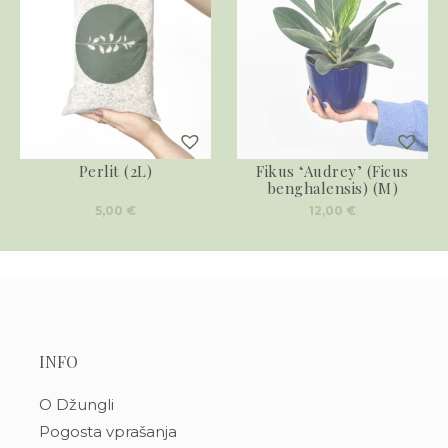
Perlit (2L)
Fikus ‘Audrey’ (Ficus
benghalensis) (M)
5,00
€
12,00
€
INFO
O Džungli
Pogosta vprašanja