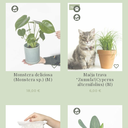
Novo
Monstera deliciosa
Mačja trava
(Monstera sp.) (M)
‘Zumula'(Cyperus
alternifolius) (M)
18,00
€
6,00
€