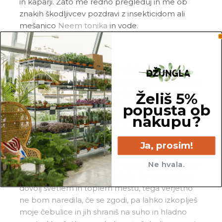
in kaparji. Zato me redno pregleduj in me ob
znakih škodljivcev pozdravi z insekticidom ali
mešanico
Neem tonika
in vode.
Pogoste težave
Povešeni listi:
svoje liste običajno povesim,
kadar sem žejna. Če je moja zemlja hkrati mokra,
je zelo verjetno, da je prišlo do gnitja moje
Želiš 5%
čebulice in korenin kot posledica
popusta ob
prekomernega zalivanja. V tem primeru, prosim,
nakupu?
odstrani vse nagnite dele čebulice in korenin ter
me znova ukorenini.
Ja, prosim!
Izguba vseh listov:
Včasih pozimi odvržem
vse liste, ker se odpravljam v zimsko spanje in ne
Ne hvala.
želim izgubljati energije za liste. Če me imaš na
dovolj svetlem in toplem mestu, tega verjetno
ne bom naredila, če se zgodi, pa lahko izkoplješ
moje čebulice in jih shraniš na suho in hladno