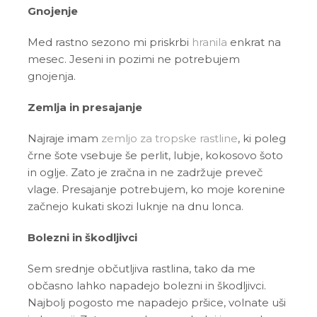
Gnojenje
Med rastno sezono mi priskrbi
hranila
enkrat na
mesec. Jeseni in pozimi ne potrebujem
gnojenja.
Zemlja in presajanje
Najraje imam
zemljo za tropske rastline
, ki poleg
črne šote vsebuje še perlit, lubje, kokosovo šoto
in oglje. Zato je zračna in ne zadržuje preveč
vlage. Presajanje potrebujem, ko moje korenine
začnejo kukati skozi luknje na dnu lonca.
Bolezni in škodljivci
Sem srednje občutljiva rastlina, tako da me
občasno lahko napadejo bolezni in škodljivci.
Najbolj pogosto me napadejo pršice, volnate uši