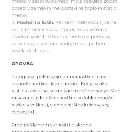
mesto. V začetku pomladi moje čebulice zopet
posadi v zemljo in me postavi na toplo in svetlo
mesto.
Madeži na listih:
Ker sem malo občutljiva na
soli in minerale v vodi iz pipe, to pokažem z
madeži na listih. V tem primeru me poskušaj
zalivati vsaj z postano vodo, še bolj pa bom
vesela destilirane.
OPOMBA
Fotografije prikazujejo primer rastline in ne
dejanske rastline, ki jo naročite. Ker je vsaka
rastlina unikatna, so možne manjše variacije. Med
prikazano in kupljeno rastlino so lahko manjše
razlike v velikosti, variegaciji, številu listov, vej,
cvetov, itd …
Pred pošiljanjem vse rastline skrbno
pregledamo in zagotovimo, da gredo na pot