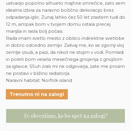
ustvarijo popolno silhueto majhne smrečice, zato sem
idealna izbira za naravno božično dekoracijo brez
odpadanja iglic. Zunaj lahko čez 50 let zrastem tudi do
12 m, ampak bom v tvojem domu ostala precej
manjša in rasla bolj počasi.
Rada imam svetlo mesto z obilico indirektne svetlobe
in dobro odcedno zemljo. Zalivaj me, ko se zgornji sloj
zemlje izsuši, a pazi, da nikoli ne stojim v vodi. Pomladi
in poleti bom vesela mesečnega gnojenja z gnojilom
za iglavce. SSuh zrak mi ne odgovarja, zate me prosim
ne postavi v bližino radiatorja.
Naravni habitat: Norfolk island
Trenutno ni na zalogi
Te obvestimo, ko bo spet na zalogi?