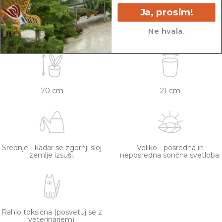
lončkih. Višino sadilnega lonca je možno razbrati
Ja, prosim!
iz slike z metrom. Okrasni lonec ni vključen v
ceno.
Ne hvala.
70 cm
21 cm
Srednje - kadar se zgornji sloj
Veliko - posredna in
zemlje izsuši.
neposredna sončna svetloba.
Rahlo toksična (posvetuj se z
veterinarjem).