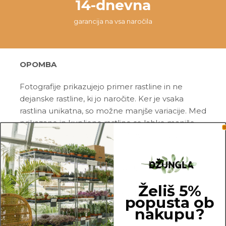
14-dnevna
garancija na vsa naročila
OPOMBA
Fotografije prikazujejo primer rastline in ne
dejanske rastline, ki jo naročite. Ker je vsaka
rastlina unikatna, so možne manjše variacije. Med
prikazano in kupljeno rastlino so lahko manjše
razlike v velikosti, variegaciji, številu listov, vej,
cvetov, itd …
Pred pošiljanjem vse rastline skrbno
pregledamo in zagotovimo, da gredo na pot
Želiš 5%
zdrave in čim bolj podobne izdelku na fotografiji.
popusta ob
nakupu?
Vse rastline so primarno v plastičnih sadilnih