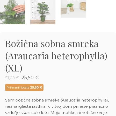
3D tiskani lonci
Preberi prispevek
,00
€
Dodaj v košarico
Božična sobna smreka
(Araucaria heterophylla)
(XL)
Izvirna
Trenutna
25,50
€
51,00
€
cena
cena
je
je:
Prihranili boste
25,50
€
bila:
25,50 €.
51,00 €.
Sem božična sobna smreka (Araucaria heterophylla),
nežna iglasta rastlina, ki v tvoj dom prinese praznično
vzdušje skozi celo leto. Moje mehke, simetrične veje