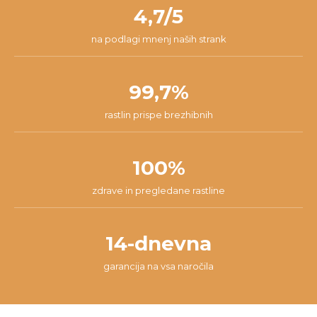
našli najboljšo rešitev za tvojo situacijo.
4,7/5
na podlagi mnenj naših strank
99,7%
rastlin prispe brezhibnih
100%
zdrave in pregledane rastline
14-dnevna
garancija na vsa naročila