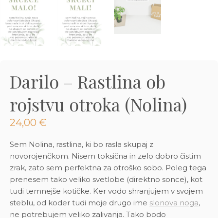
3D tiskani lonci
Preberi prispevek
,00
€
Dodaj v košarico
Darilo – Rastlina ob
rojstvu otroka (Nolina)
24,00
€
Sem Nolina, rastlina, ki bo rasla skupaj z
novorojenčkom. Nisem toksična in zelo dobro čistim
zrak, zato sem perfektna za otroško sobo. Poleg tega
prenesem tako veliko svetlobe (direktno sonce), kot
tudi temnejše kotičke. Ker vodo shranjujem v svojem
steblu, od koder tudi moje drugo ime
slonova noga
,
ne potrebujem veliko zalivanja. Tako bodo