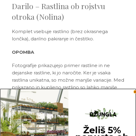
Darilo – Rastlina ob rojstvu
otroka (Nolina)
Komplet vsebuje rastlino (brez okrasnega
lončka), darilno pakiranje in čestitko.
OPOMBA
Fotografije prikazujejo primer rastline in ne
dejanske rastline, ki jo naročite. Ker je vsaka
rastlina unikatna, so možne manjše variacije. Med
prikazano in kupljeno rastlino so lahko manjše
razlike v velikosti, variegaciji, številu listov, vej,
cvetov, itd. …
Pred pošiljanjem vse rastline skrbno
pregledamo in zagotovimo, da gredo na pot
Želiš 5%
zdrave in čim bolj podobne izdelku na fotografiji.