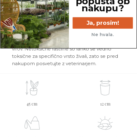
popusta ob
nakupu?
Vse rastline so primarno v plastičnih sadilnih
lončkih. Okrasni lonec ni vključen v ceno.
Ja, prosim!
Rastline so v kategorijo Netoksične/prijazne za
Ne hvala.
živali uvrščene na podlagi dostopnih spletnih
virov. Netoksične rastline so lahko še vedno
toksične za specifično vrsto živali, zato se pred
nakupom posvetujte z veterinarjem.
45 cm
12 cm