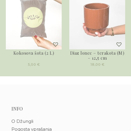
Kokosova šota (2 L)
Diaz lonec – terakota (M)
– 12,5 cm
5,00
€
18,00
€
INFO
O Džungli
Pogosta vprašanja