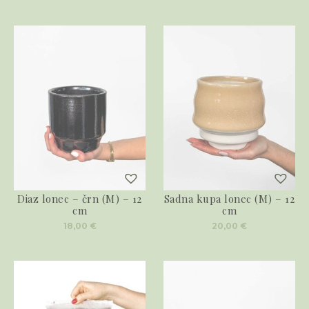
Diaz lonec – črn (M) – 12
Sadna kupa lonec (M) – 12
cm
cm
18,00
€
20,00
€