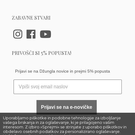
ZABAVNE STVARI
PRIVOŠČI SI 5% POPUSTA!
Prijavi se na Džungla novice in prejmi 5% popusta
Prijavi se na e-novičke
Uporabljamo piškotke in podobne tehnologije za izboljšanje
vašega brskanja in za oglaševanje, ki je prilagojeno vašim
interesom. Z izbiro »Sprejmi« se strinjate z uporabo piškotkov in
obdelavo osebnih podatkov za personalizirano oglaševanje.