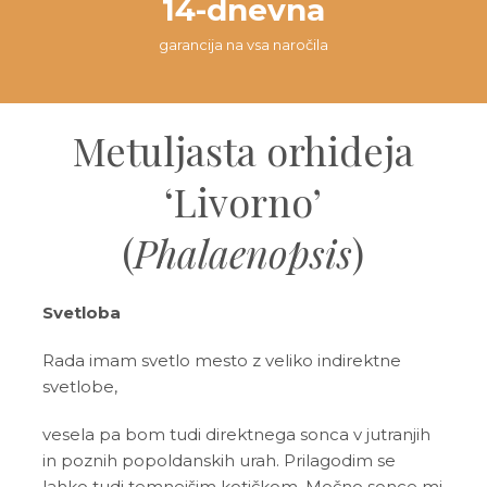
14-dnevna
garancija na vsa naročila
Metuljasta orhideja
‘Livorno’
(
Phalaenopsis
)
Svetloba
Rada imam svetlo mesto z veliko indirektne
svetlobe,
vesela pa bom tudi direktnega sonca v jutranjih
in poznih popoldanskih urah. Prilagodim se
lahko tudi temnejšim kotičkom. Močno sonce mi