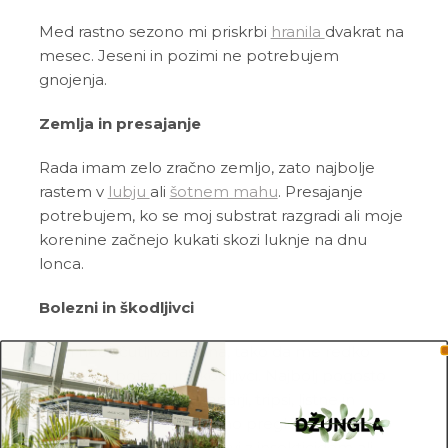
Med rastno sezono mi priskrbi
hranila
dvakrat na
mesec. Jeseni in pozimi ne potrebujem
gnojenja.
Zemlja in presajanje
Rada imam zelo zračno zemljo, zato najbolje
rastem v
lubju
ali
šotnem mahu
. Presajanje
potrebujem, ko se moj substrat razgradi ali moje
korenine začnejo kukati skozi luknje na dnu
lonca.
Bolezni in škodljivci
Sem neobčutljiva rastlina, tako da me redko
napadejo bolezni in škodljivci. Najbolj pogosto
me napadejo pršice, kaparji, tripsi, listne in
volnate uši. Zato me redno pregleduj in me ob
znakih škodljivcev pozdravi z insekticidom ali