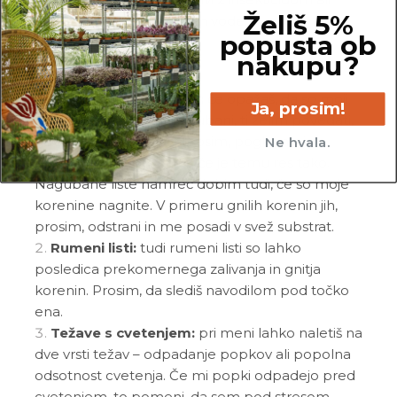
Želiš 5%
mešanico
Neem tonika
in vode.
popusta ob
nakupu?
Pogoste težave
Nagubani in uveli listi:
če opažaš, da so moji
Ja, prosim!
listi zelo povešeni in nagubani, ti želim povedati,
da sem že zelo žejna. Prosim, poglej moje
Ne hvala.
korenine in se prepričaj, če je temu res tako.
Nagubane liste namreč dobim tudi, če so moje
korenine nagnite. V primeru gnilih korenin jih,
prosim, odstrani in me posadi v svež substrat.
Rumeni listi:
tudi rumeni listi so lahko
posledica prekomernega zalivanja in gnitja
korenin. Prosim, da slediš navodilom pod točko
ena.
Težave s cvetenjem:
pri meni lahko naletiš na
dve vrsti težav – odpadanje popkov ali popolna
odsotnost cvetenja. Če mi popki odpadejo pred
cvetenjem, to pomeni, da sem pod stresom