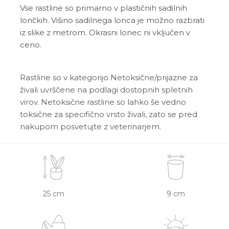
Vse rastline so primarno v plastičnih sadilnih
lončkih. Višino sadilnega lonca je možno razbrati
iz slike z metrom. Okrasni lonec ni vključen v
ceno.
Rastline so v kategorijo Netoksične/prijazne za
živali uvrščene na podlagi dostopnih spletnih
virov. Netoksične rastline so lahko še vedno
toksične za specifično vrsto živali, zato se pred
nakupom posvetujte z veterinarjem.
25 cm
9 cm