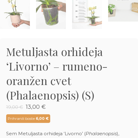
3D tiskani lonci
Preberi prispevek
,00
€
Dodaj v košarico
Metuljasta orhideja
‘Livorno’ – rumeno-
oranžen cvet
(Phalaenopsis) (S)
Izvirna
Trenutna
13,00
€
19,00
€
cena
cena
je
je:
Prihranili boste
6,00
€
bila:
13,00 €.
19,00 €.
Sem Metuljasta orhideja ‘Livorno’ (
Phalaenopsis
),