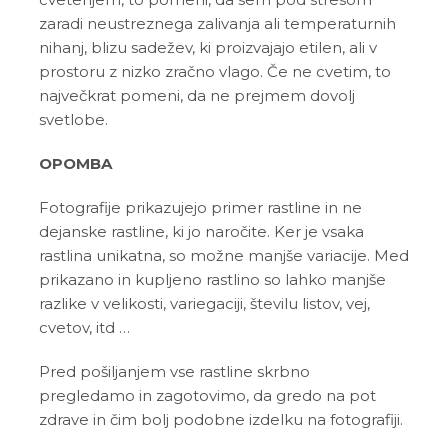
zaradi neustreznega zalivanja ali temperaturnih
nihanj, blizu sadežev, ki proizvajajo etilen, ali v
prostoru z nizko zračno vlago. Če ne cvetim, to
največkrat pomeni, da ne prejmem dovolj
svetlobe.
OPOMBA
Fotografije prikazujejo primer rastline in ne
dejanske rastline, ki jo naročite. Ker je vsaka
rastlina unikatna, so možne manjše variacije. Med
prikazano in kupljeno rastlino so lahko manjše
razlike v velikosti, variegaciji, številu listov, vej,
cvetov, itd …
Pred pošiljanjem vse rastline skrbno
pregledamo in zagotovimo, da gredo na pot
zdrave in čim bolj podobne izdelku na fotografiji.