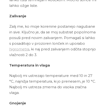
lahko ožge liste.
Zalivanje
Zalij me, ko moje korenine postanejo nagubane
in sive. Ključno je, da se moj substrat popolnoma
posuši pred novim zalivanjem. Pomagaš si lahko
s posaditvijo v prozoren lonček in uporabo
higrometra
, ki naj pred zalivanjem odčita stopnjo
vlažnosti 2 do 3.
Temperatura in vlaga
Najbolj mi ustrezajo temperature med 10 in 27
°C, najnižja temperatura, ki jo prenesem, je 10 °C.
Najbolj mi ustreza zmerna do visoka zračna
vlaga.
Gnojenje