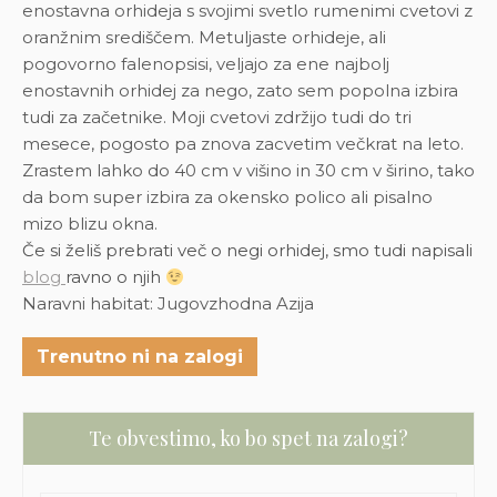
enostavna orhideja s svojimi svetlo rumenimi cvetovi z
oranžnim središčem. Metuljaste orhideje, ali
pogovorno falenopsisi, veljajo za ene najbolj
enostavnih orhidej za nego, zato sem popolna izbira
tudi za začetnike. Moji cvetovi zdržijo tudi do tri
mesece, pogosto pa znova zacvetim večkrat na leto.
Zrastem lahko do 40 cm v višino in 30 cm v širino, tako
da bom super izbira za okensko polico ali pisalno
mizo blizu okna.
Če si želiš prebrati več o negi orhidej, smo tudi napisali
blog
ravno o njih
Naravni habitat: Jugovzhodna Azija
Trenutno ni na zalogi
Te obvestimo, ko bo spet na zalogi?