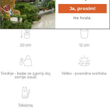
lončkih. Višino sadilnega lonca je možno razbrati
iz slike z metrom. Okrasni lonec ni vključen v
Ja, prosim!
ceno.
Ne hvala.
20 cm
12 cm
Srednje - kadar se zgornji sloj
Veliko - posredna svetloba.
zemlje izsuši.
Toksična.