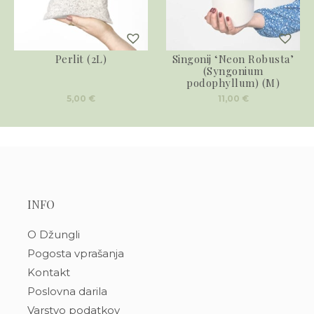
Perlit (2L)
Singonij ‘Neon Robusta’
(Syngonium
podophyllum) (M)
5,00
€
11,00
€
INFO
O Džungli
Pogosta vprašanja
Kontakt
Poslovna darila
Varstvo podatkov