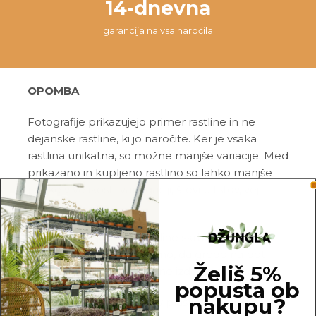
14-dnevna
garancija na vsa naročila
OPOMBA
Fotografije prikazujejo primer rastline in ne
dejanske rastline, ki jo naročite. Ker je vsaka
rastlina unikatna, so možne manjše variacije. Med
prikazano in kupljeno rastlino so lahko manjše
razlike v velikosti, variegaciji, številu listov, vej,
cvetov, itd …
Pred pošiljanjem vse rastline skrbno
pregledamo in zagotovimo, da gredo na pot
Želiš 5%
zdrave in čim bolj podobne izdelku na fotografiji.
popusta ob
nakupu?
Vse rastline so primarno v plastičnih sadilnih