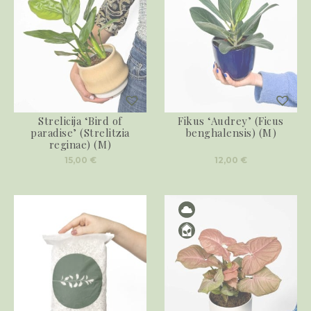
Strelicija ‘Bird of
Fikus ‘Audrey’ (Ficus
paradise’ (Strelitzia
benghalensis) (M)
reginae) (M)
15,00
€
12,00
€