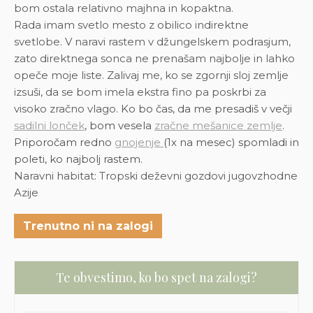
bom ostala relativno majhna in kopaktna.
Rada imam svetlo mesto z obilico indirektne
svetlobe. V naravi rastem v džungelskem podrasjum,
zato direktnega sonca ne prenašam najbolje in lahko
opeče moje liste. Zalivaj me, ko se zgornji sloj zemlje
izsuši, da se bom imela ekstra fino pa poskrbi za
visoko zračno vlago.
Ko bo čas, da me presadiš v večji
sadilni lonček
, bom vesela
zračne mešanice zemlje
.
Priporočam redno
gnojenje
(1x na mesec) spomladi in
poleti, ko najbolj rastem.
Naravni habitat: Tropski deževni gozdovi jugovzhodne
Azije
Trenutno ni na zalogi
Te obvestimo, ko bo spet na zalogi?