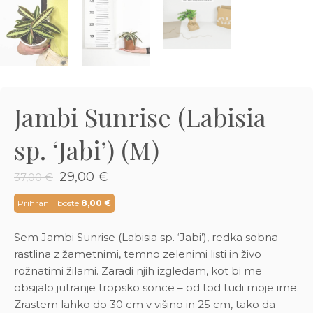
3D tiskani lonci
Preberi prispevek
,00
€
Dodaj v košarico
Jambi Sunrise (Labisia
sp. ‘Jabi’) (M)
Izvirna
Trenutna
29,00
€
37,00
€
cena
cena
je
je:
Prihranili boste
8,00
€
bila:
29,00 €.
37,00 €.
Sem Jambi Sunrise (Labisia sp. ‘Jabi’), redka sobna
rastlina z žametnimi, temno zelenimi listi in živo
rožnatimi žilami. Zaradi njih izgledam, kot bi me
obsijalo jutranje tropsko sonce – od tod tudi moje ime.
Zrastem lahko do 30 cm v višino in 25 cm, tako da