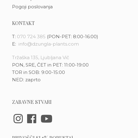
Pogoji poslovanja
KONTAKT
T:
070 724 385
(PON-PET: 8:00-16:00)
E:
info@dzungla-plants.com
Tržaška 135, Ljubljana Vič
PON, SRE, ČET in PET: 11:00-19:00
TOR in SOB: 9:00-15:00
NED: zaprto
ZABAVNE STVARI
PRIVOŠČI SI 5% POPUSTA!