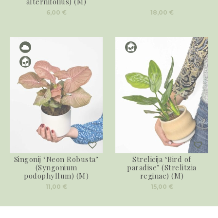
alternifolius) (M)
6,00
€
18,00
€
Singonij ‘Neon Robusta’
Strelicija ‘Bird of
(Syngonium
paradise’ (Strelitzia
podophyllum) (M)
reginae) (M)
11,00
€
15,00
€