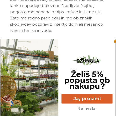
lahko napadejo bolezni in škodljivci. Najbolj
pogosto me napadejo tripsi, pršice in listne uši.
Zato me redno pregleduj in me ob znakih
škodljivcev pozdravi z insekticidom ali mešanico
Neem tonika
in vode.
Pogoste težave
Rumeni listi:
čeprav imam rada vseskozi
vlažno zemljo, ne maram stati v vodi ali premokri
zemlji in ti bom svoje nezadovoljstvo največkrat
Želiš 5%
pokazala ravno z rumenimi listi. V tem primeru
popusta ob
preveri moje korenine in poreži vse nagnite dele
nakupu?
ter me presadi v popolnima svežo in zračno
zemljo.
Suhe listne konice in/ali robovi listov:
Ja, prosim!
občutljivost na soli in minerale v vodi pokažem z
Ne hvala.
rjavimi listnimi konicami. Soli se lahko nakopičijo v
zemlji tudi ob prekomernem gnojenju. V tem