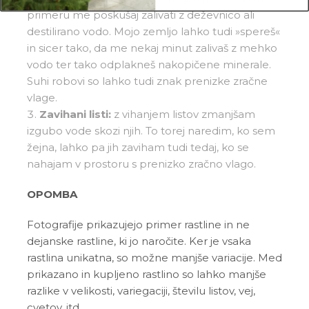
primeru me poskušaj zalivati z deževnico ali
destilirano vodo. Mojo zemljo lahko tudi »spereš«
in sicer tako, da me nekaj minut zalivaš z mehko
vodo ter tako odplakneš nakopičene minerale.
Suhi robovi so lahko tudi znak prenizke zračne
vlage.
Zavihani listi:
z vihanjem listov zmanjšam
izgubo vode skozi njih. To torej naredim, ko sem
žejna, lahko pa jih zaviham tudi tedaj, ko se
nahajam v prostoru s prenizko zračno vlago.
OPOMBA
Fotografije prikazujejo primer rastline in ne
dejanske rastline, ki jo naročite. Ker je vsaka
rastlina unikatna, so možne manjše variacije. Med
prikazano in kupljeno rastlino so lahko manjše
razlike v velikosti, variegaciji, številu listov, vej,
cvetov, itd. …