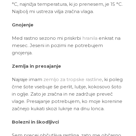
°C, najnižja temperatura, ki jo prenesem, je 15 °C.
Najbolj mi ustreza višja zračna vlaga.
Gnojenje
Med rastno sezono mi priskrbi
hranila
enkrat na
mesec. Jeseni in pozimi ne potrebujem
gnojenja.
Zemlja in presajanje
Najraje imam
zemljo za tropske rastline
, ki poleg
črne šote vsebuje še perlit, lubje, kokosovo šoto
in oglje. Zato je zračna in ne zadržuje preveč
vlage. Presajanje potrebujem, ko moje korenine
začnejo kukati skozi luknje na dnu lonca.
Bolezni in škodljivci
Sem precej občutljiva rastlina, zato me občasno