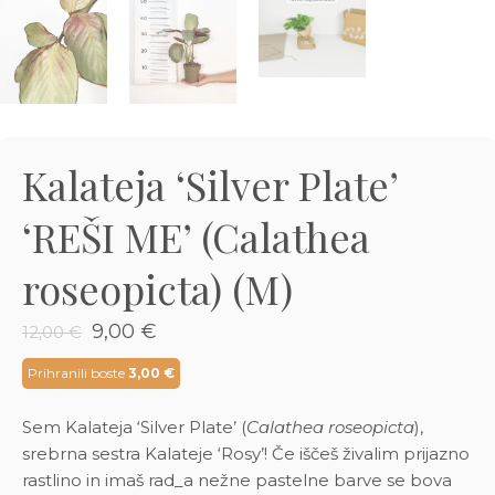
3D tiskani lonci
Preberi prispevek
,00
€
Dodaj v košarico
Kalateja ‘Silver Plate’
‘REŠI ME’ (Calathea
roseopicta) (M)
Izvirna
Trenutna
9,00
€
12,00
€
cena
cena
je
je:
Prihranili boste
3,00
€
bila:
9,00 €.
12,00 €.
Sem Kalateja ‘Silver Plate’ (
Calathea roseopicta
),
srebrna sestra Kalateje ‘Rosy’! Če iščeš živalim prijazno
rastlino in imaš rad_a nežne pastelne barve se bova