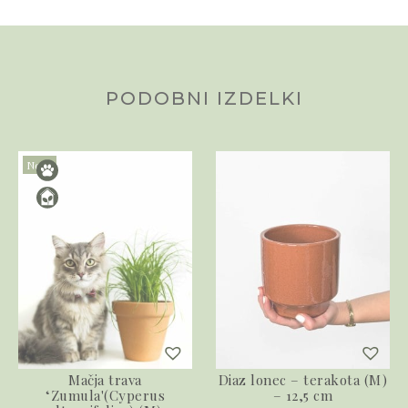
PODOBNI IZDELKI
Novo
Mačja trava
Diaz lonec – terakota (M)
‘Zumula'(Cyperus
– 12,5 cm