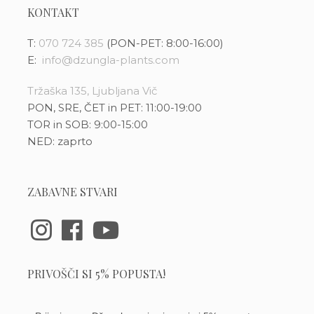
KONTAKT
T:
070 724 385
(PON-PET: 8:00-16:00)
E:
info@dzungla-plants.com
Tržaška 135, Ljubljana Vič
PON, SRE, ČET in PET: 11:00-19:00
TOR in SOB: 9:00-15:00
NED: zaprto
ZABAVNE STVARI
PRIVOŠČI SI 5% POPUSTA!