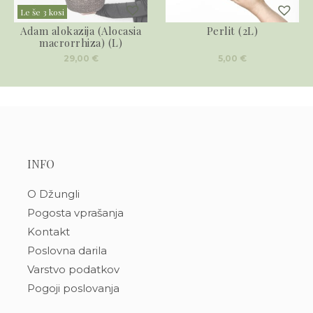
Le še 3 kosi
Adam alokazija (Alocasia
Perlit (2L)
macrorrhiza) (L)
29,00
€
5,00
€
INFO
O Džungli
Pogosta vprašanja
Kontakt
Poslovna darila
Varstvo podatkov
Pogoji poslovanja