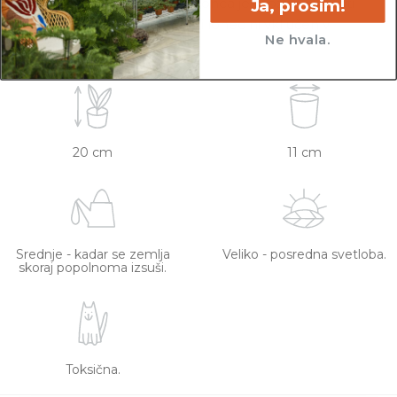
lončkih. Višino sadilnega lonca je možno razbrati
Ja, prosim!
iz slike z metrom. Okrasni lonec ni vključen v
Ne hvala.
ceno.
20 cm
11 cm
Srednje - kadar se zemlja
Veliko - posredna svetloba.
skoraj popolnoma izsuši.
Toksična.