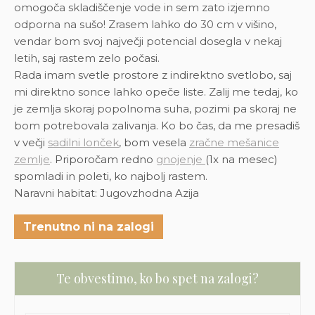
omogoča skladiščenje vode in sem zato izjemno
odporna na sušo! Zrasem lahko do 30 cm v višino,
vendar bom svoj največji potencial dosegla v nekaj
letih, saj rastem zelo počasi.
Rada imam svetle prostore z indirektno svetlobo, saj
mi direktno sonce lahko opeče liste. Zalij me tedaj, ko
je zemlja skoraj popolnoma suha, pozimi pa skoraj ne
bom potrebovala zalivanja.
Ko bo čas, da me presadiš
v večji
sadilni lonček
, bom vesela
zračne mešanice
zemlje
. Priporočam redno
gnojenje
(1x na mesec)
spomladi in poleti, ko najbolj rastem.
Naravni habitat: Jugovzhodna Azija
Trenutno ni na zalogi
Te obvestimo, ko bo spet na zalogi?