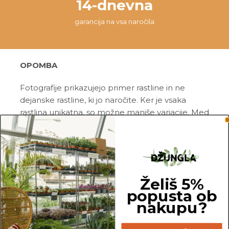
14-dnevna
garancija na vsa naročila
OPOMBA
Fotografije prikazujejo primer rastline in ne
dejanske rastline, ki jo naročite. Ker je vsaka
rastlina unikatna, so možne manjše variacije. Med
prikazano in kupljeno rastlino so lahko manjše
razlike v velikosti, variegaciji, številu listov, vej,
cvetov, itd …
Pred pošiljanjem vse rastline skrbno
Želiš 5%
pregledamo in zagotovimo, da gredo na pot
popusta ob
zdrave in čim bolj podobne izdelku na fotografiji.
nakupu?
Vse rastline so primarno v plastičnih sadilnih