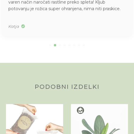
i rastline preko spleta! Kljub
skrbno zaščitene 
 super ohranjena, nima niti praskice.
citrusih (moja nov
ste novo zvesto s
Alenka
PODOBNI IZDELKI