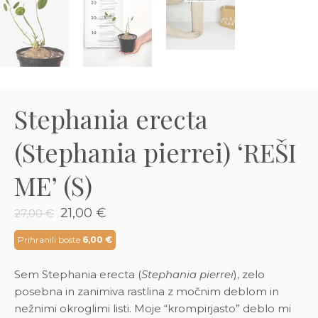
3D tiskani lonci
Preberi prispevek
,00
€
Dodaj v košarico
Stephania erecta
(Stephania pierrei) ‘REŠI
ME’ (S)
Izvirna
Trenutna
21,00
€
27,00
€
cena
cena
je
je:
Prihranili boste
6,00
€
bila:
21,00 €.
27,00 €.
Sem Stephania erecta (
Stephania pierrei
), zelo
posebna in zanimiva rastlina z močnim deblom in
nežnimi okroglimi listi. Moje “krompirjasto” deblo mi