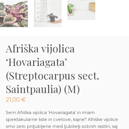
3D tiskani lonci
Preberi prispevek
,00
€
Dodaj v košarico
Afriška vijolica
‘Hovariagata’
(Streptocarpus sect.
Saintpaulia) (M)
21,00
€
Sem Afriška vijolica ‘Hovariagata’ in imam
spektakularne liste in cvetove, kajne? Afriške vijolice
smo zelo priljubljene med ljubitelji sobnih rastlin, saj