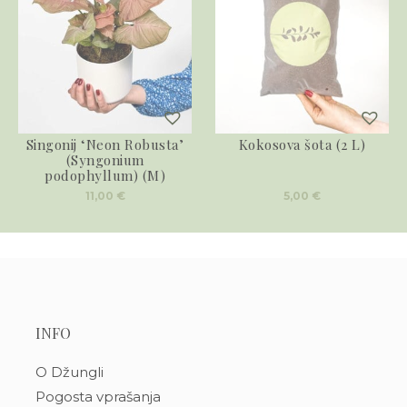
Singonij ‘Neon Robusta’
Kokosova šota (2 L)
(Syngonium
podophyllum) (M)
11,00
€
5,00
€
INFO
O Džungli
Pogosta vprašanja