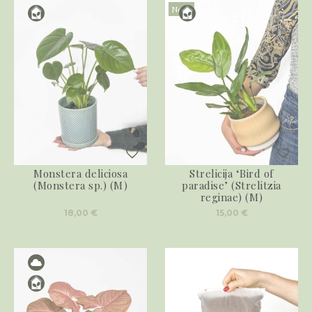
Novo
Monstera deliciosa
Strelicija ‘Bird of
(Monstera sp.) (M)
paradise’ (Strelitzia
reginae) (M)
18,00
€
15,00
€