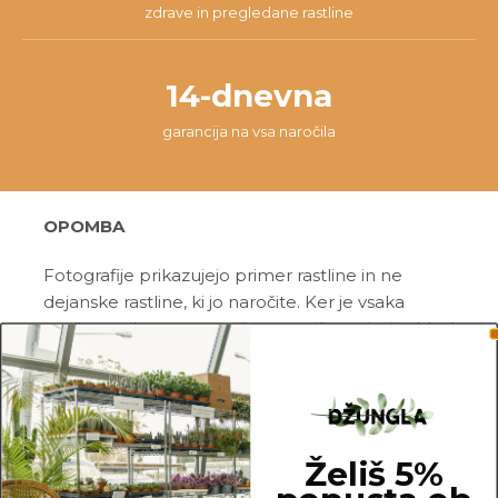
zdrave in pregledane rastline
14-dnevna
garancija na vsa naročila
OPOMBA
Fotografije prikazujejo primer rastline in ne
dejanske rastline, ki jo naročite. Ker je vsaka
rastlina unikatna, so možne manjše variacije. Med
prikazano in kupljeno rastlino so lahko manjše
razlike v velikosti, variegaciji, številu listov, vej,
cvetov, itd …
Pred pošiljanjem vse rastline skrbno
Želiš 5%
pregledamo in zagotovimo, da gredo na pot