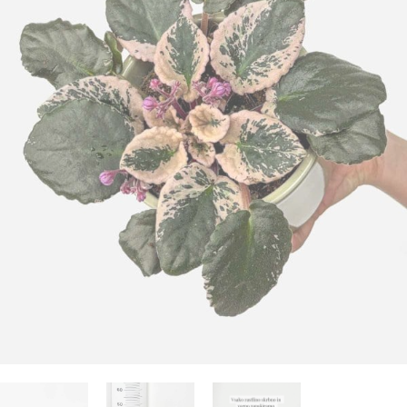
zanimajo stvari, katerih ni na seznamu? Želite
og
asne rastline
ali dodatki
edi sam in inspiracija
jeti specifično ponudbo za vaš produkt?
70 724 385
rabne informacije
rabne informacije
 zunanjih rastlin
 o Džungla Plants
iporočamo
nfo@dzungla-plants.com
rabne informacije
ška 135, Ljubljana Vič
deljek, sreda, četrtek in petek: 11:00-19:00
k in sobota: 9:00-15:00
ajboljših notranjih rastlin za tvoj dom
ivanje z mero: Higrometer kot
ogrešljiv pripomoček za tvoje rastline
ščeš popolne notranje rastline za svoj dom, je
verzalno pravilo - kdaj, kako in koliko
embno izbrati lepe in zanimive, predvsem pa
av se zalivanje rastlin zdi preprosto, je v resnici
ti rastlino?
tavne rastline. Za lažjo…
o precej zapleteno. Preveč vode lahko povzroči
obo korenin, premalo pa…
ogostejše vprašanje, ki nam ga ljudje zastavljajo,
ka s krošnjo (Olea europaea) (L)
Preberi prispevek
ovezano z zalivanjem rastlin. Odgovor na to
Preberi prispevek
lede na letni čas, vsi sanjamo o toplih
šanje ni ravno najenostavnejši, saj…
teranskih plažah. In če me prineseš…