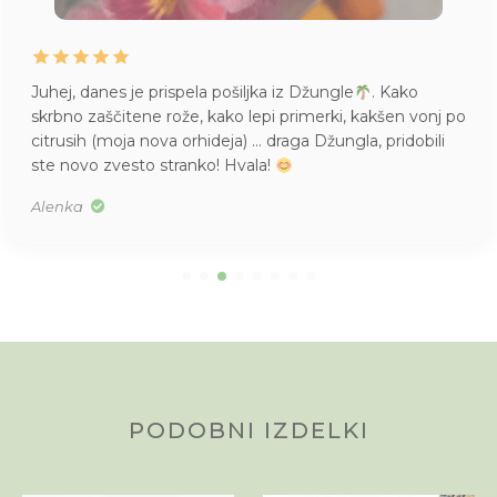
Juhej, danes je prispela pošiljka iz Džungle
. Kako
skrbno zaščitene rože, kako lepi primerki, kakšen vonj po
citrusih (moja nova orhideja) … draga Džungla, pridobili
ste novo zvesto stranko! Hvala!
Alenka
PODOBNI IZDELKI