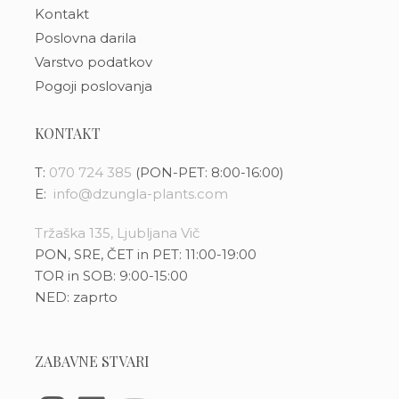
Kontakt
Poslovna darila
Varstvo podatkov
Pogoji poslovanja
KONTAKT
T:
070 724 385
(PON-PET: 8:00-16:00)
E:
info@dzungla-plants.com
Tržaška 135, Ljubljana Vič
PON, SRE, ČET in PET: 11:00-19:00
TOR in SOB: 9:00-15:00
NED: zaprto
ZABAVNE STVARI