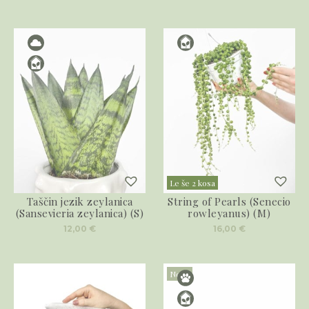
Le še 2 kosa
Taščin jezik zeylanica
String of Pearls (Senecio
(Sansevieria zeylanica) (S)
rowleyanus) (M)
12,00
€
16,00
€
Novo