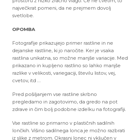
prostoru z nizko zračno vlago. Če ne cvetim, to
največkrat pomeni, da ne prejmem dovolj
svetlobe.
OPOMBA
Fotografije prikazujejo primer rastline in ne
dejanske rastline, ki jo naročite. Ker je vsaka
rastlina unikatna, so možne manjše variacije. Med
prikazano in kupljeno rastlino so lahko manjše
razlike v velikosti, variegaciji, številu listov, vej,
cvetov, itd …
Pred pošiljanjem vse rastline skrbno
pregledamo in zagotovimo, da gredo na pot
zdrave in čim bolj podobne izdelku na fotografiji.
Vse rastline so primarno v plastičnih sadilnih
lončkih. Višino sadilnega lonca je možno razbrati
iz slike z metrom. Okrasni lonec ni vključen v