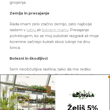
gnojenja.
Zemlja in presajanje
Rada imam zelo zračno zemljo, zato najbolje
rastem v
lubju
ali
šotnem mahu
. Presajanje
potrebujem, ko se moj substrat razgradi ali moje
korenine začnejo kukati skozi luknje na dnu
lonca.
Bolezni in škodljivci
Sem neobčutljiva rastlina, tako da me redko
napadejo bolezni in škodljivci. Najbolj pogosto
me napadejo pršice, kaparji, tripsi, listne in
volnate uši. Zato me redno pregleduj in me ob
znakih škodljivcev pozdravi z insekticidom ali
mešanico
Neem tonika
in vode.
Želiš 5%
Pogoste težave