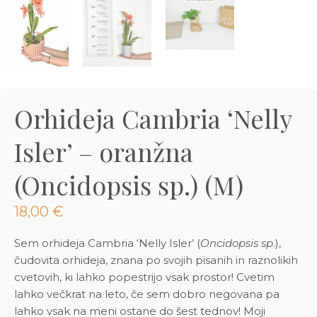
3D tiskani lonci
Preberi prispevek
,00
€
Dodaj v košarico
Orhideja Cambria ‘Nelly
Isler’ – oranžna
(Oncidopsis sp.) (M)
18,00
€
Sem orhideja Cambria ‘Nelly Isler’ (
Oncidopsis sp
.),
čudovita orhideja, znana po svojih pisanih in raznolikih
cvetovih, ki lahko popestrijo vsak prostor! Cvetim
lahko večkrat na leto, če sem dobro negovana pa
lahko vsak na meni ostane do šest tednov! Moji