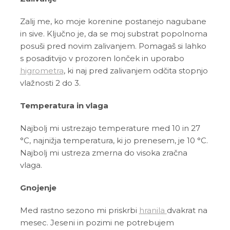
Zalij me, ko moje korenine postanejo nagubane
in sive. Ključno je, da se moj substrat popolnoma
posuši pred novim zalivanjem. Pomagaš si lahko
s posaditvijo v prozoren lonček in uporabo
higrometra
, ki naj pred zalivanjem odčita stopnjo
vlažnosti 2 do 3.
Temperatura in vlaga
Najbolj mi ustrezajo temperature med 10 in 27
°C, najnižja temperatura, ki jo prenesem, je 10 °C.
Najbolj mi ustreza zmerna do visoka zračna
vlaga.
Gnojenje
Med rastno sezono mi priskrbi
hranila
dvakrat na
mesec. Jeseni in pozimi ne potrebujem