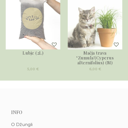
Lubje (2L)
Mačja trava
‘Zumula'(Cyperus
alternifolius) (M)
5,00
€
6,00
€
INFO
O Džungli