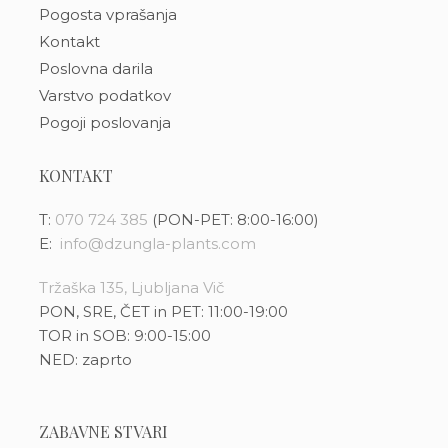
Pogosta vprašanja
Kontakt
Poslovna darila
Varstvo podatkov
Pogoji poslovanja
KONTAKT
T:
070 724 385
(PON-PET: 8:00-16:00)
E:
info@dzungla-plants.com
Tržaška 135, Ljubljana Vič
PON, SRE, ČET in PET: 11:00-19:00
TOR in SOB: 9:00-15:00
NED: zaprto
ZABAVNE STVARI