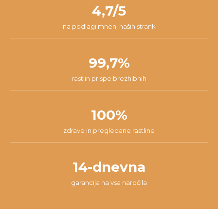
našli najboljšo rešitev za tvojo situacijo.
4,7/5
na podlagi mnenj naših strank
99,7%
rastlin prispe brezhibnih
100%
zdrave in pregledane rastline
14-dnevna
garancija na vsa naročila