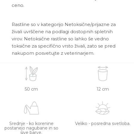
ceno.
Rastline so v kategorijo Netoksične/prijazne za
živali uvrščene na podlagi dostopnih spletnih
virov. Netoksične rastline so lahko še vedno
toksične za specifično vrsto živali, zato se pred
nakupom posvetujte z veterinarjem.
50 cm
12 cm
Srednje - ko korenine
Veliko - posredna svetloba.
postanejo nagubane in so
sive barve.