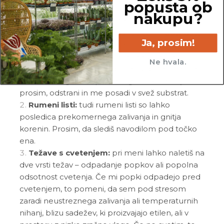
popusta ob
nakupu?
Nagubani in uveli listi:
če opažaš, da so moji
listi zelo povešeni in nagubani, ti želim povedati,
Ja, prosim!
da sem že zelo žejna. Prosim, poglej moje
korenine in se prepričaj, če je temu res tako.
Ne hvala.
Nagubane liste namreč dobim tudi, če so moje
korenine nagnite. V primeru gnilih korenin jih,
prosim, odstrani in me posadi v svež substrat.
Rumeni listi:
tudi rumeni listi so lahko
posledica prekomernega zalivanja in gnitja
korenin. Prosim, da slediš navodilom pod točko
ena.
Težave s cvetenjem:
pri meni lahko naletiš na
dve vrsti težav – odpadanje popkov ali popolna
odsotnost cvetenja. Če mi popki odpadejo pred
cvetenjem, to pomeni, da sem pod stresom
zaradi neustreznega zalivanja ali temperaturnih
nihanj, blizu sadežev, ki proizvajajo etilen, ali v