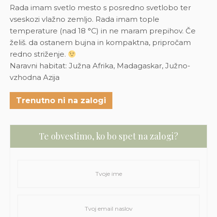
Rada imam svetlo mesto s posredno svetlobo ter
vseskozi vlažno zemljo. Rada imam tople
temperature (nad 18 °C) in ne maram prepihov. Če
želiš. da ostanem bujna in kompaktna, pripročam
redno striženje.
Naravni habitat: Južna Afrika, Madagaskar, Južno-
vzhodna Azija
Trenutno ni na zalogi
Te obvestimo, ko bo spet na zalogi?