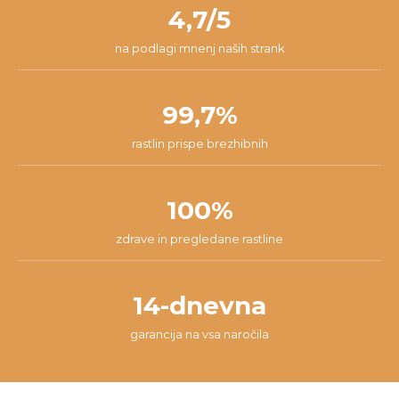
našli najboljšo rešitev za tvojo situacijo.
4,7/5
na podlagi mnenj naših strank
99,7%
rastlin prispe brezhibnih
100%
zdrave in pregledane rastline
14-dnevna
garancija na vsa naročila