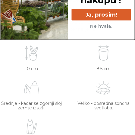
Rastline so v kategorijo Netoksične/prijazne za
živali uvrščene na podlagi dostopnih spletnih
Ja, prosim!
virov. Netoksične rastline so lahko še vedno
toksične za specifično vrsto živali, zato se pred
Ne hvala.
nakupom posvetujte z veterinarjem.
10 cm
8.5 cm
Srednje - kadar se zgornji sloj
Veliko - posredna sončna
zemlje izsuši.
svetloba.