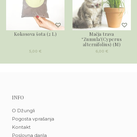
Kokosova šota (2 L)
Mačja trava
‘Zumula'(Cyperus
alternifolius) (M)
5,00
€
6,00
€
INFO
O Džungli
Pogosta vprašanja
Kontakt
Poslovna darila