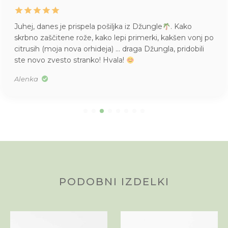
Juhej, danes je prispela pošiljka iz Džungle
. Kako
skrbno zaščitene rože, kako lepi primerki, kakšen vonj po
citrusih (moja nova orhideja) … draga Džungla, pridobili
ste novo zvesto stranko! Hvala!
Alenka
PODOBNI IZDELKI