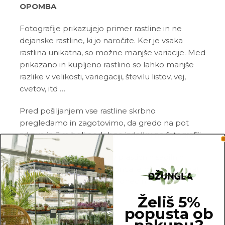
OPOMBA
Fotografije prikazujejo primer rastline in ne
dejanske rastline, ki jo naročite. Ker je vsaka
rastlina unikatna, so možne manjše variacije. Med
prikazano in kupljeno rastlino so lahko manjše
razlike v velikosti, variegaciji, številu listov, vej,
cvetov, itd …
Pred pošiljanjem vse rastline skrbno
pregledamo in zagotovimo, da gredo na pot
zdrave in čim bolj podobne izdelku na fotografiji.
Vse rastline so primarno v plastičnih sadilnih
lončkih. Višino sadilnega lonca je možno razbrati
iz slike z metrom. Okrasni lonec ni vključen v
ceno.
Želiš 5%
popusta ob
nakupu?