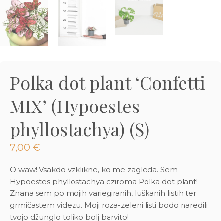
3D tiskani lonci
Preberi prispevek
,00
€
Dodaj v košarico
Polka dot plant ‘Confetti
MIX’ (Hypoestes
phyllostachya) (S)
7,00
€
O waw! Vsakdo vzklikne, ko me zagleda. Sem
Hypoestes phyllostachya oziroma Polka dot plant!
Znana sem po mojih variegiranih, luškanih listih ter
grmičastem videzu. Moji roza-zeleni listi bodo naredili
tvojo džunglo toliko bolj barvito!