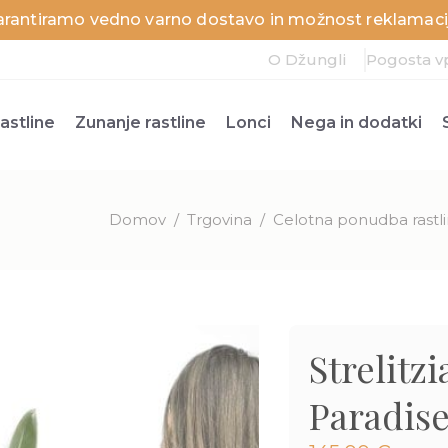
arantiramo vedno varno dostavo in možnost reklamacij
O Džungli
Pogosta v
astline
Zunanje rastline
Lonci
Nega in dodatki
Domov
/
Trgovina
/
Celotna ponudba rastl
Strelitzi
Paradise