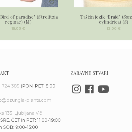
 ‘Bird of paradise’ (Strelitzia
Taščin jezik ‘Braid’ (San
reginae) (M)
cylindrica) (S)
15,00
€
12,00
€
AKT
ZABAVNE STVARI
 724 385
(PON-PET: 8:00-
fo@dzungla-plants.com
a 135, Ljubljana Vič
SRE, ČET in PET: 11:00-19:00
n SOB: 9:00-15:00