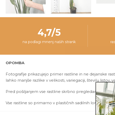
4,7/5
na podlagi mnenj naših strank
ra
OPOMBA
Fotografije prikazujejo primer rastline in ne dejanske rast
lahko manjše razlike v velikosti, variegaciji, številu listov, ve
Pred pošiljanjem vse rastline skrbno pregledamo in zagot
Vse rastline so primarno v plastičnih sadilnih lončkih. Okr