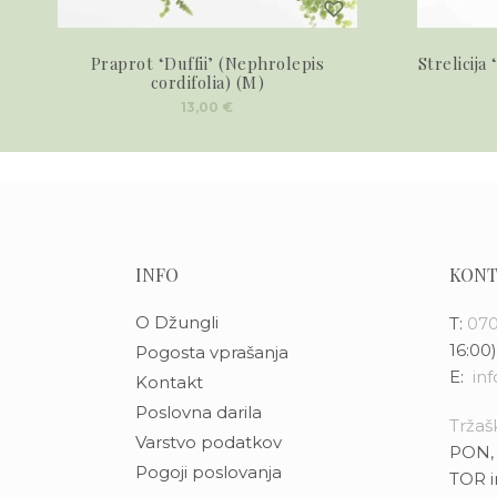
Praprot ‘Duffii’ (Nephrolepis
Strelicija
cordifolia) (M)
13,00
€
INFO
KONT
O Džungli
T:
070
16:00)
Pogosta vprašanja
E:
in
Kontakt
Poslovna darila
Tržašk
Varstvo podatkov
PON, 
Pogoji poslovanja
TOR i