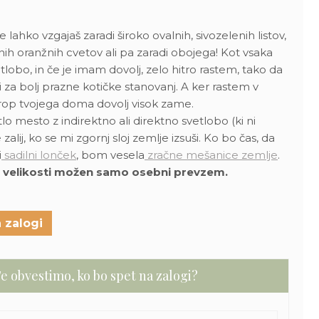
ahko vzgajaš zaradi široko ovalnih, sivozelenih listov,
lnih oranžnih cvetov ali pa zaradi obojega!
Kot vsaka
vetlobo, in če je imam dovolj, zelo hitro rastem, tako da
za bolj prazne kotičke stanovanj. A ker rastem v
 strop tvojega doma dovolj visok zame.
lo mesto z indirektno ali direktno svetlobo (ki ni
lij, ko se mi zgornj sloj zemlje izsuši.
Ko bo čas, da
i
sadilni lonček
, bom vesela
zračne mešanice zemlje
.
 velikosti možen samo osebni prevzem.
 zalogi
e obvestimo, ko bo spet na zalogi?