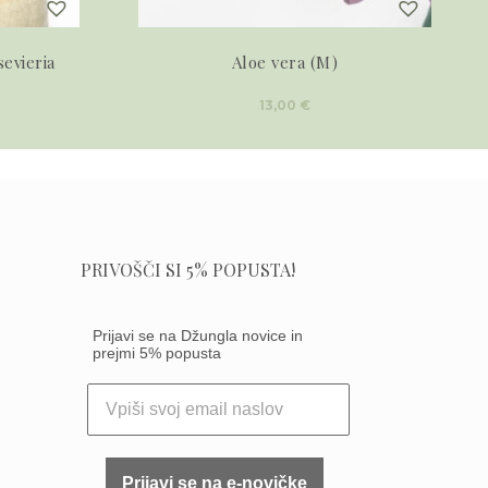
sevieria
Aloe vera (M)
13,00
€
PRIVOŠČI SI 5% POPUSTA!
Prijavi se na Džungla novice in
prejmi 5% popusta
Prijavi se na e-novičke