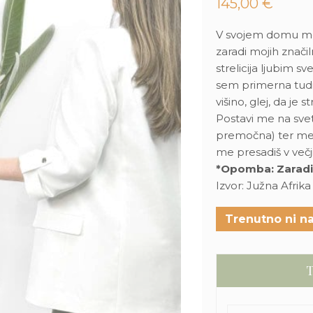
145,00
€
V svojem domu me l
zaradi mojih znači
strelicija ljubim s
sem primerna tudi 
višino, glej, da je
Postavi me na svet
premočna) ter me za
me presadiš v večj
*Opomba: Zaradi
Izvor: Južna Afrika
Trenutno ni na
T