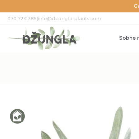
G
070 724 385
|
info@dzungla-plants.com
Sobne r