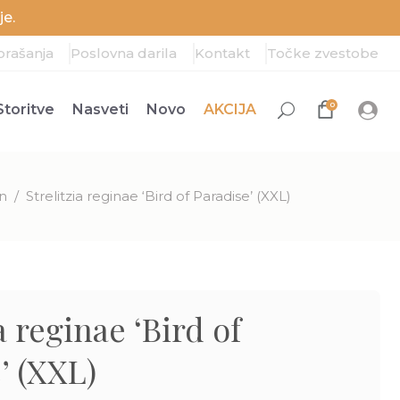
e.
prašanja
Poslovna darila
Kontakt
Točke zvestobe
0
Storitve
Nasveti
Novo
AKCIJA
in
/
Strelitzia reginae ‘Bird of Paradise’ (XXL)
a reginae ‘Bird of
’ (XXL)