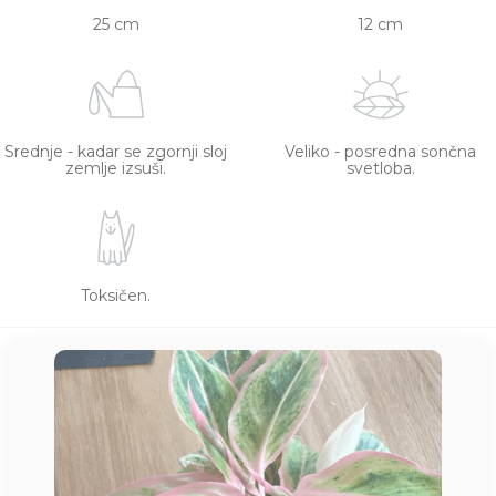
25 cm
12 cm
Srednje - kadar se zgornji sloj
Veliko - posredna sončna
zemlje izsuši.
svetloba.
Toksičen.