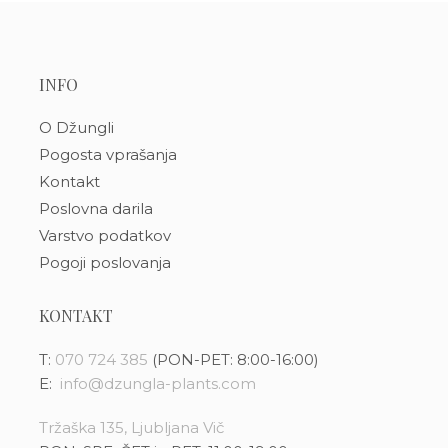
INFO
O Džungli
Pogosta vprašanja
Kontakt
Poslovna darila
Varstvo podatkov
Pogoji poslovanja
KONTAKT
T:
070 724 385
(PON-PET: 8:00-16:00)
E:
info@dzungla-plants.com
Tržaška 135, Ljubljana Vič