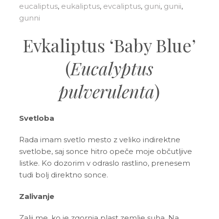
eucaliptus
,
eukaliptus
,
evcaliptus
,
guni
,
gunii
,
gunni
Evkaliptus ‘Baby Blue’
(
Eucalyptus
pulverulenta
)
Svetloba
Rada imam svetlo mesto z veliko indirektne
svetlobe, saj sonce hitro opeče moje občutljive
listke. Ko dozorim v odraslo rastlino, prenesem
tudi bolj direktno sonce.
Zalivanje
Zalij me, ko je zgornja plast zemlje suha. Na