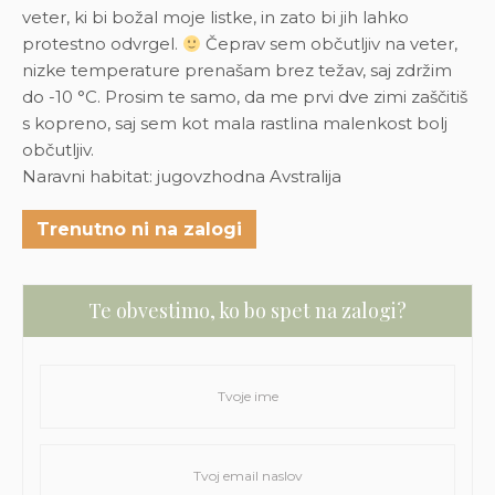
veter, ki bi božal moje listke, in zato bi jih lahko
protestno odvrgel.
Čeprav sem občutljiv na veter,
nizke temperature prenašam brez težav, saj zdržim
do -10 °C. Prosim te samo, da me prvi dve zimi zaščitiš
s kopreno, saj sem kot mala rastlina malenkost bolj
občutljiv.
Naravni habitat: jugovzhodna Avstralija
Trenutno ni na zalogi
Te obvestimo, ko bo spet na zalogi?