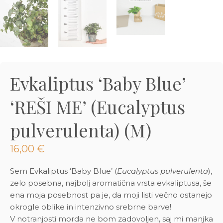
3D tiskani lonci
Preberi prispevek
,00
€
Dodaj v košarico
Evkaliptus ‘Baby Blue’
‘REŠI ME’ (Eucalyptus
pulverulenta) (M)
16,00
€
Sem Evkaliptus ‘Baby Blue’ (
Eucalyptus pulverulenta
),
zelo posebna, najbolj aromatična vrsta evkaliptusa, še
ena moja posebnost pa je, da moji listi večno ostanejo
okrogle oblike in intenzivno srebrne barve!
V notranjosti morda ne bom zadovoljen, saj mi manjka