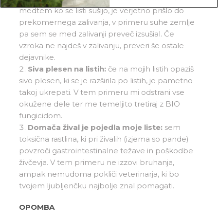
medtem ko se listi sušijo, je verjetno prišlo do
prekomernega zalivanja, v primeru suhe zemlje
pa sem se med zalivanji preveč izsušial. Če
vzroka ne najdeš v zalivanju, preveri še ostale
dejavnike.
Siva plesen na listih:
če na mojih listih opaziš
sivo plesen, ki se je razširila po listih, je pametno
takoj ukrepati. V tem primeru mi odstrani vse
okužene dele ter me temeljito tretiraj z BIO
fungicidom.
Domača žival je pojedla moje liste:
sem
toksična rastlina, ki pri živalih (izjema so pande)
povzroči gastrointestinalne težave in poškodbe
živčevja. V tem primeru ne izzovi bruhanja,
ampak nemudoma pokliči veterinarja, ki bo
tvojem ljubljenčku najbolje znal pomagati.
OPOMBA