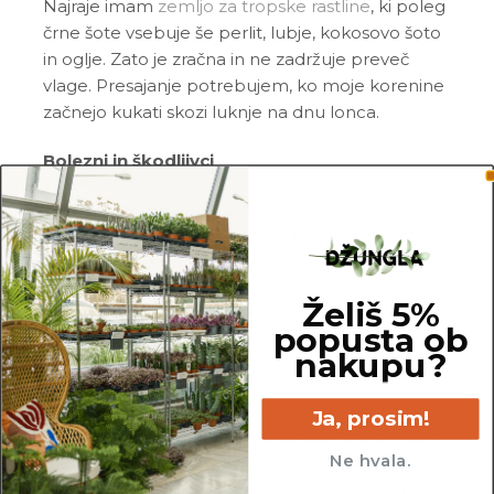
Najraje imam
zemljo za tropske rastline
, ki poleg
črne šote vsebuje še perlit, lubje, kokosovo šoto
in oglje. Zato je zračna in ne zadržuje preveč
vlage. Presajanje potrebujem, ko moje korenine
začnejo kukati skozi luknje na dnu lonca.
Bolezni in škodljivci
Sem neobčutljiva rastlina, zato me redko
napadejo bolezni in škodljivci. Najbolj pogosto
pri meni pride do sive plesni. Zato me redno
pregleduj.
Želiš 5%
popusta ob
Pogoste težave
nakupu?
Sušenje in odpadanje listov:
če opaziš
sušenje mojih listov, ni nujno, da sem žejna. Do
Ja, prosim!
tega lahko pride tudi zaradi premočnega sonca,
Ne hvala.
prekomernega zalivanja, pomanjkanja hranil,
škodljivcev ali okužb. Če je moja zemlja mokra,