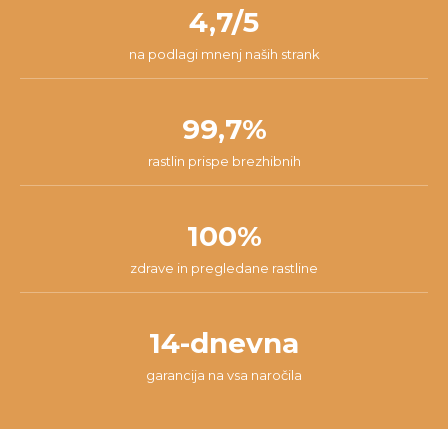
našli najboljšo rešitev za tvojo situacijo.
4,7/5
na podlagi mnenj naših strank
99,7%
rastlin prispe brezhibnih
100%
zdrave in pregledane rastline
14-dnevna
garancija na vsa naročila