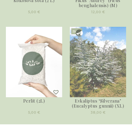
Kokosova šota (2 L)
Fikus ‘Audrey’ (Ficus
benghalensis) (M)
5,00
€
12,00
€
Novo
Perlit (2L)
Evkaliptus ‘Silverana’
(Eucalyptus gunnii) (XL)
5,00
€
38,00
€