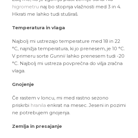
higrometru
naj bo stopnja vlažnosti med 3 in 4.
Hkrati me lahko tudi stuširaš.
Temperatura in vlaga
Najbolj mi ustrezajo temperature med 18 in 22
°C, najnižja temperatura, ki jo prenesem, je 10 °C.
V primeru sorte
Gunnii
lahko prenesem tudi -20
°C. Najbolj mi ustreza povprečna do višja zračna
vlaga.
Gnojenje
Če rastem v loncu, mi med rastno sezono
priskrbi
hranila
enkrat na mesec. Jeseni in pozimi
ne potrebujem gnojenja.
Zemlja in presajanje