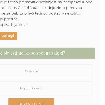
e je treba prestaviti v notranjost, saj temperatur pod
 prenašam. Če želiš, da naslednjo zimo ponovno
me za približno 4–5 tednov postavi v nekoliko
ši prostor.
itajska, Mjanmar.
 zalogi
e obvestimo, ko bo spet na zalogi?