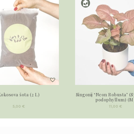
okosova šota (2 L)
Singonij ‘Neon Robusta’ (
podophyllum) (M
5,00
€
11,00
€