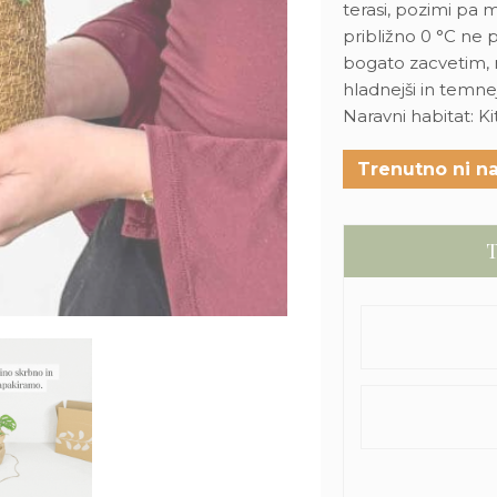
terasi, pozimi pa m
približno 0 °C ne
bogato zacvetim, 
hladnejši in temnej
Naravni habitat: K
Trenutno ni na
T