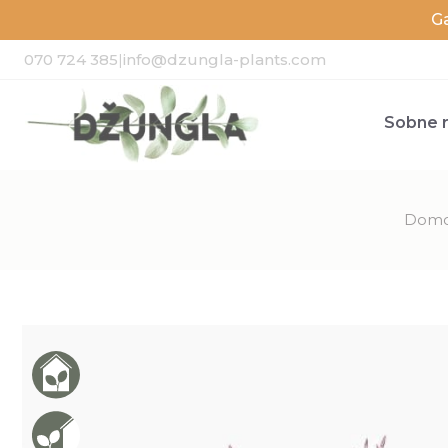
G
070 724 385
|
info@dzungla-plants.com
Sobne r
Dom