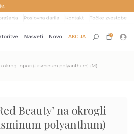
e.
prašanja
Poslovna darila
Kontakt
Točke zvestobe
0
Storitve
Nasveti
Novo
AKCIJA
a okrogli opori (Jasminum polyanthum) (M)
Red Beauty’ na okrogli
Jasminum polyanthum)