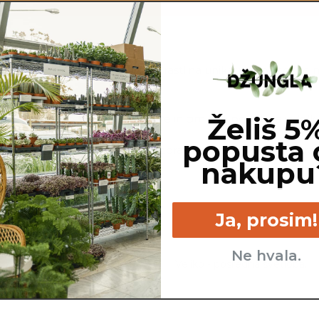
line, ki jo naročite. Ker je vsaka rastlina unikatna, so možne
ej, cvetov, itd …
ovimo, da gredo na pot zdrave in čim bolj podobne izdelku n
Želiš 5
popusta 
ino sadilnega lonca je možno razbrati iz slike z metrom. Okras
nakupu
Ja, prosim!
Ne hvala.
Srednje - kadar se zgornji
Veliko - posredna svetloba.
sloj zemlje izsuši.