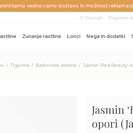
arantiramo vedno varno dostavo in možnost reklamacij
O Džungli
Pogosta v
astline
Zunanje rastline
Lonci
Nega in dodatki
ov
/
Trgovina
/
Balkonske rastline
/
Jasmin ‘Red Beauty’ n
Jasmin ‘
opori (