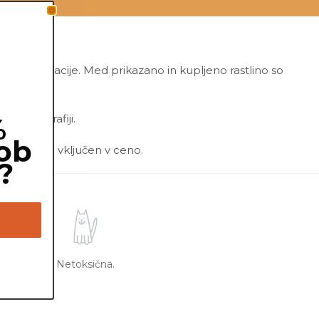
 manjše variacije. Med prikazano in kupljeno rastlino so
a fotografiji.
%
ob
ni lonec ni vključen v ceno.
?
Netoksična.