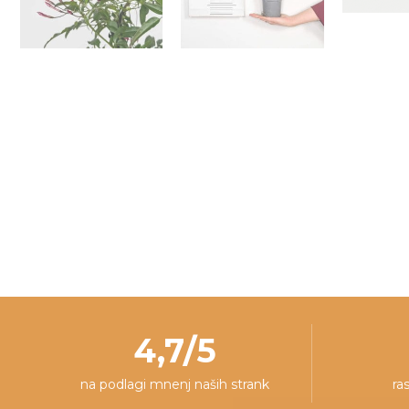
4,7/5
na podlagi mnenj naših strank
ra