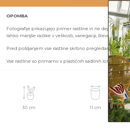
OPOMBA
Fotografije prikazujejo primer rastline in ne dejanske rast
lahko manjše razlike v velikosti, variegaciji, številu listov, v
Pred pošiljanjem vse rastline skrbno pregledamo in zagot
Vse rastline so primarno v plastičnih sadilnih lončkih. Viš
30 cm
11 cm