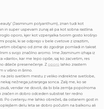
eauty’ (Jasminum polyanthum), znan tudi kot
 in super uspevam zunaj ali pa kot sobna rastlina.
oglo oporo, kjer kot vzpenjalka tvorim gosto krošnjo
imi popki, ki se odprejo v bele cvetove z izrazitim,
vetim običajno od zime do zgodnje pomladi in takrat
olnim s svojo značilno aromo. Ime
Jasminum
izhaja iz
a »darilo«, kar me lepo opiše, saj ko zacvetim, res
no dišeče presenečenje. Z
oporo
lahko zrastem
 v višino in širino.
na zelo svetlem mestu z veliko indirektne svetlobe,
ekaj nežnega jutranjega sonca. Zalij me, ko se
 izsuši, vendar ne dovoli, da bi bila zemlja popolnoma
m zračen in dobro odceden substrat ter redno
sti. Po cvetenju me lahko obrežeš, da ostanem gost in
toplejšem delu leta se dobro počutim na balkonu ali