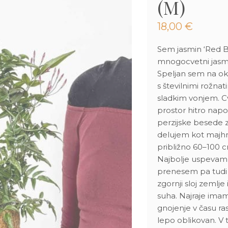
(M)
18,00
€
Sem jasmin ‘Red B
mnogocvetni jasmin
Speljan sem na okr
s številnimi rožnat
sladkim vonjem. C
prostor hitro nap
perzijske besede z
delujem kot majh
približno 60–100 cm
Najbolje uspevam 
prenesem pa tudi n
zgornji sloj zemlje
suha. Najraje ima
gnojenje v času ra
lepo oblikovan. V 