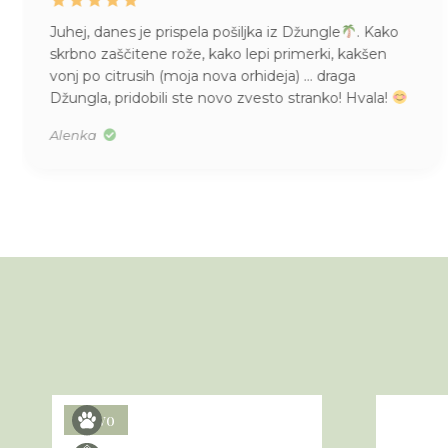
Juhej, danes je prispela pošiljka iz Džungle
. Kako
skrbno zaščitene rože, kako lepi primerki, kakšen
vonj po citrusih (moja nova orhideja) … draga
Džungla, pridobili ste novo zvesto stranko! Hvala!
Alenka
Novo