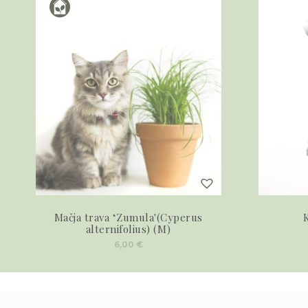
Mačja trava ‘Zumula'(Cyperus
K
alternifolius) (M)
6,00
€