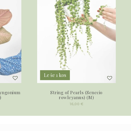
Le še 1 kos
Syngonium
String of Pearls (Senecio
)
rowleyanus) (M)
16,00
€