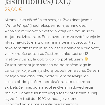
jasminoides) (XL)
29,00
€
Mmm, kako dišim! Ja, to sem jaz, Zvezdnati jasmin
‘White Wings’
(Trachelospermum jasminoides).
Prihajam iz čudovitih cvetočih kitajskih vrtov in sem
briljantna izbira zate. Enostaven sem za vzdrževanje in
hkrati navdušujem z omamnimi belimi cvetovi. Prav
tako sem zimzelen in se na jesen obarvam v čudovite,
vinsko rdeče odtenke. Zrastem lahko tudi do 12
metrov v višino, le dobro
oporo
potrebujem.
Za rast potrebujem sončno do polsenčno lego in
zalivanje, ko je zemlja skoraj popolnoma suha. Če sem
posajen direktno v tla, potrebujem zalivanje le v
sušnih obdobjih. Sem netoksičen, zato ti ni treba
skrbeti, če imaš doma ljubljenčke ali radovednega
malčka. Lahko tudi brez večjih težav prezimim zunaj,
saj zdržim tudi do -10°C, vendar je vseeno
priporočljivo, da me zaščitiš pred mrazom.