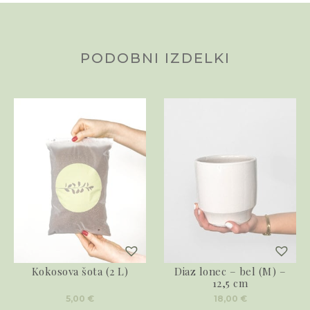
PODOBNI IZDELKI
Kokosova šota (2 L)
Diaz lonec – bel (M) –
12,5 cm
5,00
€
18,00
€