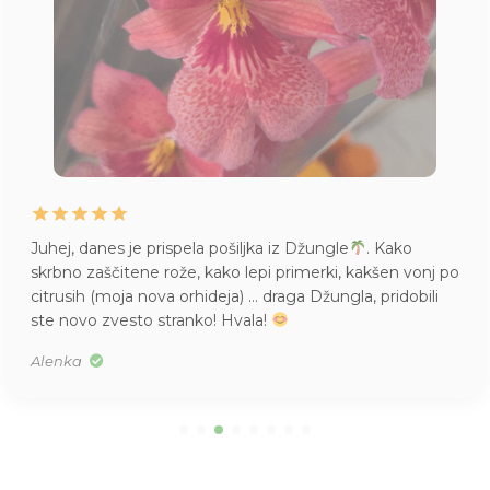
Juhej, danes je prispela pošiljka iz Džungle
. Kako
skrbno zaščitene rože, kako lepi primerki, kakšen vonj po
citrusih (moja nova orhideja) … draga Džungla, pridobili
ste novo zvesto stranko! Hvala!
Alenka