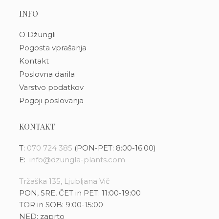
INFO
O Džungli
Pogosta vprašanja
Kontakt
Poslovna darila
Varstvo podatkov
Pogoji poslovanja
KONTAKT
T:
070 724 385
(PON-PET: 8:00-16:00)
E:
info@dzungla-plants.com
Tržaška 135, Ljubljana Vič
PON, SRE, ČET in PET: 11:00-19:00
TOR in SOB: 9:00-15:00
NED: zaprto