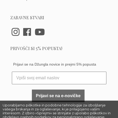
ZABAVNE STVARI
PRIVOŠČI SI 5% POPUSTA!
Prijavi se na Džungla novice in prejmi 5% popusta
Prijavi se na e-novičke
Uporabljamo piškotke in podobne tehnologije za izboljšanje
vašega brskanja in za oglaševanje, ki je prilagojeno vašim
interesom. Z izbiro »Sprejmi« se strinjate z uporabo piškotkov in
obdelavo osebnih podatkov za personalizirano oglaševanje.