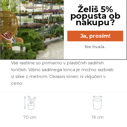
rastlina unikatna, so možne manjše variacije. Med
Želiš 5%
prikazano in kupljeno rastlino so lahko manjše
popusta ob
razlike v velikosti, variegaciji, številu listov, vej,
nakupu?
cvetov, itd …
Ja, prosim!
Pred pošiljanjem vse rastline skrbno
pregledamo in zagotovimo, da gredo na pot
Ne hvala.
zdrave in čim bolj podobne izdelku na fotografiji.
Vse rastline so primarno v plastičnih sadilnih
lončkih. Višino sadilnega lonca je možno razbrati
iz slike z metrom. Okrasni lonec ni vključen v
ceno.
70 cm
19 cm