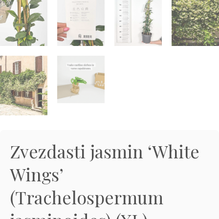
3D tiskani lonci
Preberi prispevek
,00
€
Dodaj v košarico
Zvezdasti jasmin ‘White
Wings’
(Trachelospermum