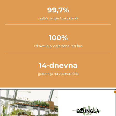
99,7%
rastlin prispe brezhibnih
100%
zdrave in pregledane rastline
14-dnevna
garancija na vsa naročila
OPOMBA
Fotografije prikazujejo primer rastline in ne
dejanske rastline, ki jo naročite. Ker je vsaka