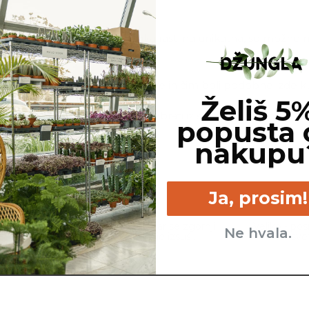
line, ki jo naročite. Ker je vsaka rastlina unikatna, so možne
ej, cvetov, itd …
ovimo, da gredo na pot zdrave in čim bolj podobne izdelku n
Želiš 5
ino sadilnega lonca je možno razbrati iz slike z metrom. Okras
popusta 
nakupu
Ja, prosim!
cm
Srednje - kadar se zgornji
Veliko - po
Ne hvala.
sloj zemlje izsuši.
sve