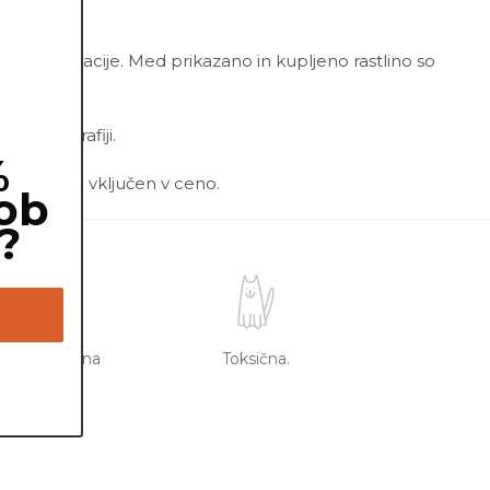
 manjše variacije. Med prikazano in kupljeno rastlino so
a fotografiji.
%
ni lonec ni vključen v ceno.
ob
?
sredna sončna
Toksična.
tloba.