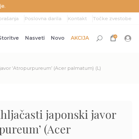
e.
prašanja
Poslovna darila
Kontakt
Točke zvestobe
0
Storitve
Nasveti
Novo
AKCIJA
i javor ‘Atropurpureum’ (Acer palmatum) (L)
hljačasti japonski javor
rpureum’ (Acer