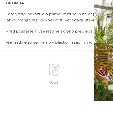
OPOMBA
Fotografije prikazujejo primer rastline in ne dejanske rast
lahko manjše razlike v velikosti, variegaciji, številu listov, v
Pred pošiljanjem vse rastline skrbno pregledamo in zagot
Vse rastline so primarno v plastičnih sadilnih lončkih. Viš
45 cm
15 