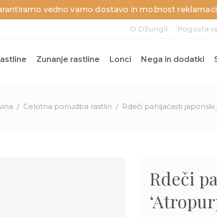
arantiramo vedno varno dostavo in možnost reklamacij
O Džungli
Pogosta v
astline
Zunanje rastline
Lonci
Nega in dodatki
vina
/
Celotna ponudba rastlin
/
Rdeči pahljačasti japonsk
Rdeči pa
‘Atropu