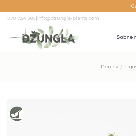
G
070 724 385
|
info@dzungla-plants.com
Sobne r
Domov
/
Trgo