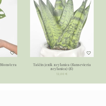
(Monstera
Taščin jezik zeylanica (Sansevieria
zeylanica) (S)
12,00
€