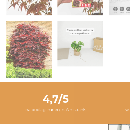
4,7/5
na podlagi mnenj naših strank
ra