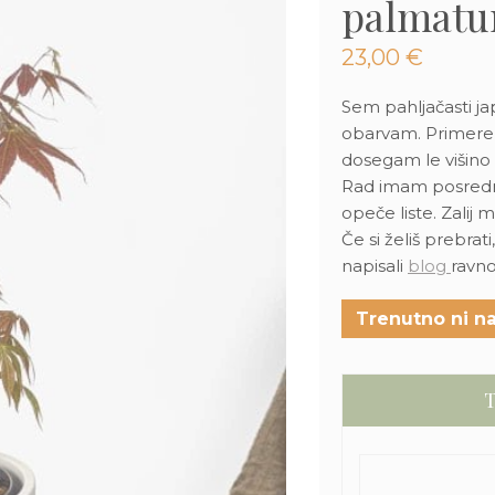
palmatu
23,00
€
Sem pahljačasti ja
obarvam. Primeren 
dosegam le višino 
Rad imam posredno
opeče liste. Zalij m
Če si želiš prebrat
napisali
blog
ravno
Trenutno ni na
T