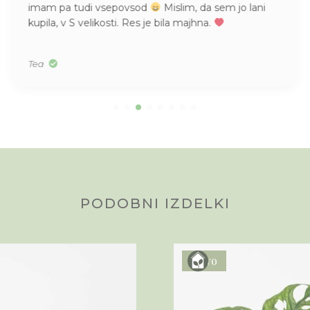
imam pa tudi vsepovsod
Mislim, da sem jo lani
kupila, v S velikosti. Res je bila majhna.
Tea
PODOBNI IZDELKI
Novo