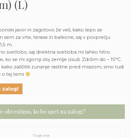
m) (L)
ponski javor in zagotovo že veš, kako lepo se
sem za vrte, terase in balkone, saj v povprečju
1,5 m.
 svetlobo, saj direktna svetloba mi lahko hitro
e, ko se mi zgornji sloj zemlje izsuši. Zdržim do – 15
°C.
i, kako zaščititi zunanje rastline pred mrazom, smo tudi
 o tej temi
 zalogi
e obvestimo, ko bo spet na zalogi?