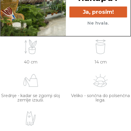
Vse rastline so primarno v plastičnih sadilnih
lončkih. Višino sadilnega lonca je možno razbrati
Ja, prosim!
iz slike z metrom. Okrasni lonec ni vključen v
Ne hvala.
ceno.
40 cm
14 cm
Srednje - kadar se zgornji sloj
Veliko - sončna do polsenčna
zemlje izsuši.
lega.