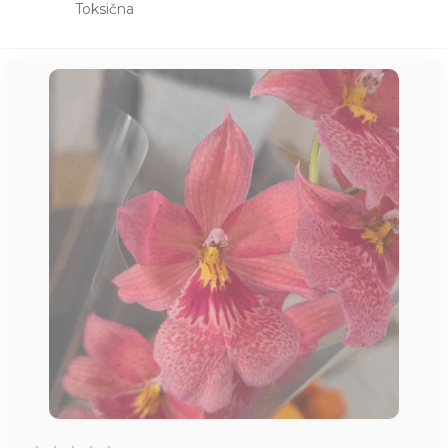
Toksična