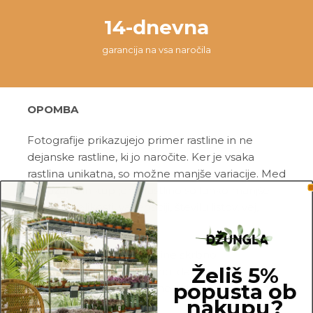
14-dnevna
garancija na vsa naročila
OPOMBA
Fotografije prikazujejo primer rastline in ne
dejanske rastline, ki jo naročite. Ker je vsaka
rastlina unikatna, so možne manjše variacije. Med
prikazano in kupljeno rastlino so lahko manjše
razlike v velikosti, variegaciji, številu listov, vej,
cvetov, itd …
Pred pošiljanjem vse rastline skrbno
Želiš 5%
pregledamo in zagotovimo, da gredo na pot
popusta ob
zdrave in čim bolj podobne izdelku na fotografiji.
nakupu?