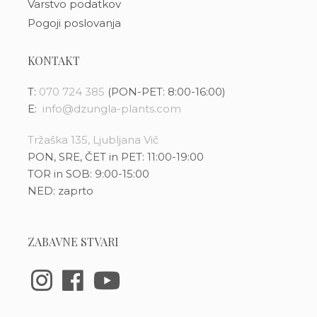
Varstvo podatkov
Pogoji poslovanja
KONTAKT
T:
070 724 385
(PON-PET: 8:00-16:00)
E:
info@dzungla-plants.com
Tržaška 135, Ljubljana Vič
PON, SRE, ČET in PET: 11:00-19:00
TOR in SOB: 9:00-15:00
NED: zaprto
ZABAVNE STVARI