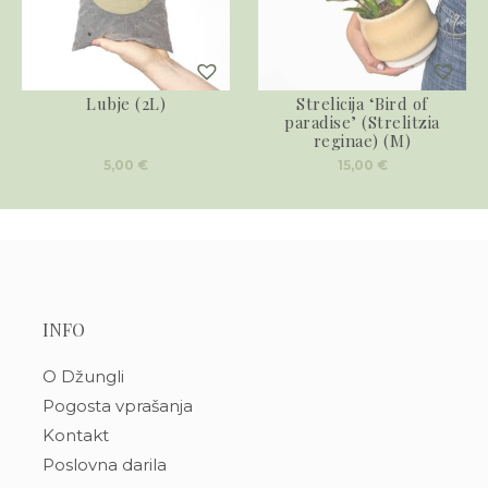
Lubje (2L)
Strelicija ‘Bird of
paradise’ (Strelitzia
reginae) (M)
5,00
€
15,00
€
INFO
O Džungli
Pogosta vprašanja
Kontakt
Poslovna darila