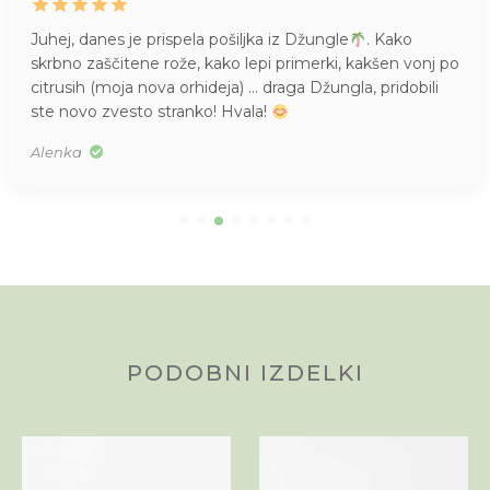
Juhej, danes je prispela pošiljka iz Džungle
. Kako
skrbno zaščitene rože, kako lepi primerki, kakšen vonj po
citrusih (moja nova orhideja) … draga Džungla, pridobili
ste novo zvesto stranko! Hvala!
Alenka
PODOBNI IZDELKI