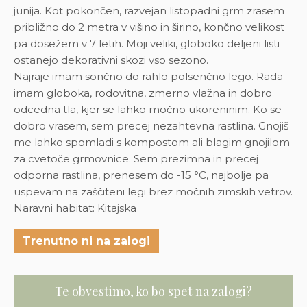
junija. Kot pokončen, razvejan listopadni grm zrasem
približno do 2 metra v višino in širino, končno velikost
pa dosežem v 7 letih. Moji veliki, globoko deljeni listi
ostanejo dekorativni skozi vso sezono.
Najraje imam sončno do rahlo polsenčno lego. Rada
imam globoka, rodovitna, zmerno vlažna in dobro
odcedna tla, kjer se lahko močno ukoreninim. Ko se
dobro vrasem, sem precej nezahtevna rastlina. Gnojiš
me lahko spomladi s kompostom ali blagim gnojilom
za cvetoče grmovnice. Sem prezimna in precej
odporna rastlina, prenesem do -15 °C, najbolje pa
uspevam na zaščiteni legi brez močnih zimskih vetrov.
Naravni habitat: Kitajska
Trenutno ni na zalogi
Te obvestimo, ko bo spet na zalogi?