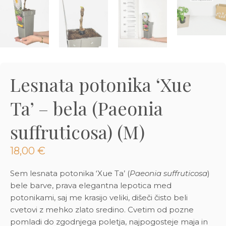
3D tiskani lonci
Preberi prispevek
,00
€
Dodaj v košarico
Lesnata potonika ‘Xue
Ta’ – bela (Paeonia
suffruticosa) (M)
18,00
€
Sem lesnata potonika ‘Xue Ta’ (
Paeonia suffruticosa
)
bele barve, prava elegantna lepotica med
potonikami, saj me krasijo veliki, dišeči čisto beli
cvetovi z mehko zlato sredino. Cvetim od pozne
pomladi do zgodnjega poletja, najpogosteje maja in