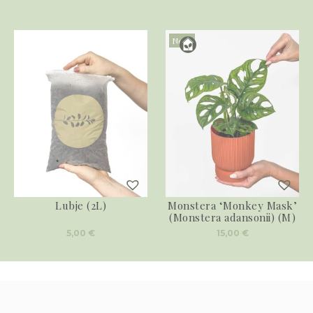
Novo
Lubje (2L)
Monstera ‘Monkey Mask’
(Monstera adansonii) (M)
5,00
€
15,00
€