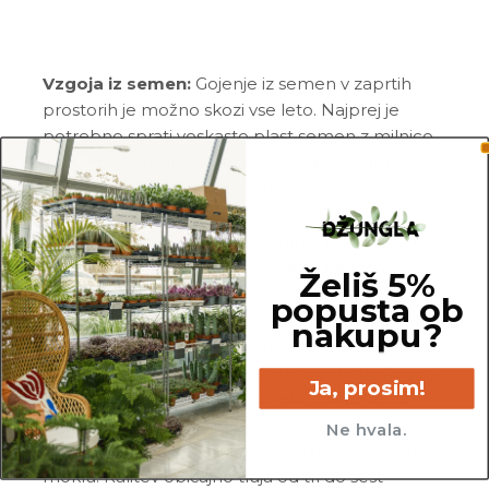
Vzgoja iz semen:
Gojenje iz semen v zaprtih
prostorih je možno skozi vse leto. Najprej je
potrebno sprati voskasto plast semen z milnico
in jih nato popariti z vročo vodo, da spodbudite
kalček. Nato semena pustimo v vodi 12 ur, da
semena nabreknejo ter tako dosežejo boljšo
kalitev. Šele nato semena narahlo potlačimo v
vlažno rastno prst in jih le za nekaj centimetrov
Želiš 5%
prekrijemo. Preko posode s semeni napnite
popusta ob
živilsko folijo in v folijo prebodite nekaj lukenj. To
nakupu?
ščiti prst pred izsušitvijo. Vsake dva do tri dni za 2
uri odstranite folijo. S tem preprečimo nastanek
Ja, prosim!
plesni na prsti. Lonček s semeni postavite na
svetlo in toplo mesto s temperaturo od 20 do 25
Ne hvala.
°C, zemlja v lončku pa naj bo vlažna, vendar ne
mokra. Kalitev običajno traja od tri do šest