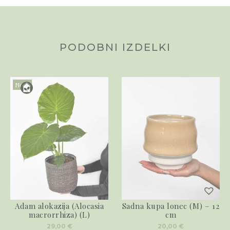
PODOBNI IZDELKI
Novo
Adam alokazija (Alocasia
Sadna kupa lonec (M) – 12
macrorrhiza) (L)
cm
29,00
€
20,00
€