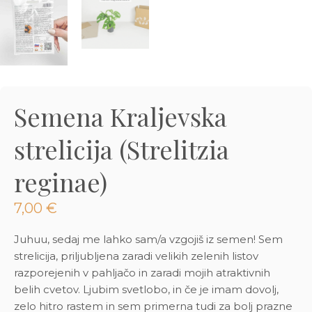
3D tiskani lonci
Preberi prispevek
,00
€
Dodaj v košarico
Semena Kraljevska
strelicija (Strelitzia
reginae)
7,00
€
Juhuu, sedaj me lahko sam/a vzgojiš iz semen! Sem
strelicija, priljubljena
zaradi velikih zelenih listov
razporejenih v pahljačo in zaradi mojih atraktivnih
belih cvetov. Ljubim svetlobo, in če je imam dovolj,
zelo hitro rastem in sem primerna tudi za bolj prazne