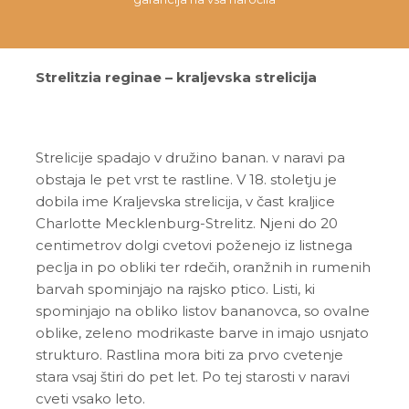
Strelitzia reginae – kraljevska strelicija
Strelicije spadajo v družino banan. v naravi pa
obstaja le pet vrst te rastline. V 18. stoletju je
dobila ime Kraljevska strelicija, v čast kraljice
Charlotte Mecklenburg-Strelitz. Njeni do 20
centimetrov dolgi cvetovi poženejo iz listnega
peclja in po obliki ter rdečih, oranžnih in rumenih
barvah spominjajo na rajsko ptico. Listi, ki
spominjajo na obliko listov bananovca, so ovalne
oblike, zeleno modrikaste barve in imajo usnjato
strukturo. Rastlina mora biti za prvo cvetenje
stara vsaj štiri do pet let. Po tej starosti v naravi
cveti vsako leto.