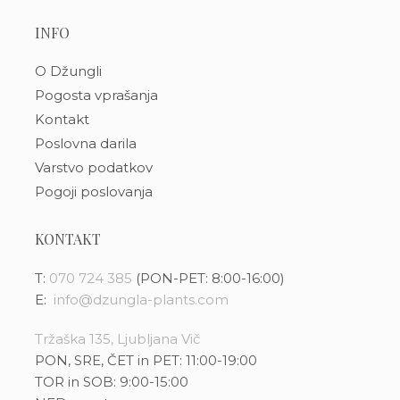
INFO
O Džungli
Pogosta vprašanja
Kontakt
Poslovna darila
Varstvo podatkov
Pogoji poslovanja
KONTAKT
T:
070 724 385
(PON-PET: 8:00-16:00)
E:
info@dzungla-plants.com
Tržaška 135, Ljubljana Vič
PON, SRE, ČET in PET: 11:00-19:00
TOR in SOB: 9:00-15:00