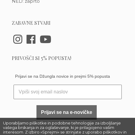
NED: zaprto
ZABAVNE STVARI
PRIVOŠČI SI 5% POPUSTA!
Prijavi se na Džungla novice in prejmi 5% popusta
Prijavi se na e-novičke
Uporabljamo piškotke in podobne tehnologije za izboljšanje
vašega brskanja in za oglaševanje, ki je prilagojeno vašim
interesom. Z izbiro »Sprejmi« se strinjate z uporabo piškotkov in