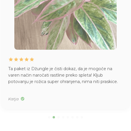
Juhej, danes je prispela pošiljka iz Džungle
. Kako
skrbno zaščitene rože, kako lepi primerki, kakšen vonj po
citrusih (moja nova orhideja) … draga Džungla, pridobili
ste novo zvesto stranko! Hvala!
Alenka