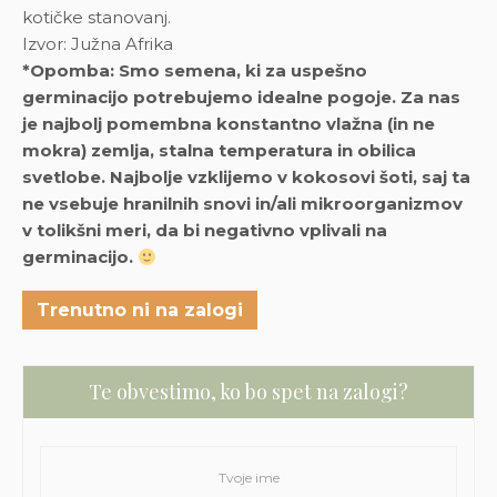
kotičke stanovanj.
Izvor: Južna Afrika
*Opomba: Smo semena, ki za uspešno
germinacijo potrebujemo idealne pogoje. Za nas
je najbolj pomembna konstantno vlažna (in ne
mokra) zemlja, stalna temperatura in obilica
svetlobe. Najbolje vzklijemo v kokosovi šoti, saj ta
ne vsebuje hranilnih snovi in/ali mikroorganizmov
v tolikšni meri, da bi negativno vplivali na
germinacijo.
Trenutno ni na zalogi
Te obvestimo, ko bo spet na zalogi?