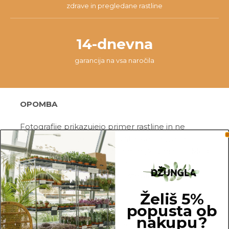
zdrave in pregledane rastline
14-dnevna
garancija na vsa naročila
OPOMBA
Fotografije prikazujejo primer rastline in ne
dejanske rastline, ki jo naročite. Ker je vsaka
rastlina unikatna, so možne manjše variacije. Med
prikazano in kupljeno rastlino so lahko manjše
razlike v velikosti, variegaciji, številu listov, vej,
cvetov, itd …
Želiš 5%
popusta ob
Pred pošiljanjem vse rastline skrbno
nakupu?
pregledamo in zagotovimo, da gredo na pot