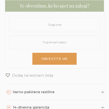
Te obvestimo, ko bo spet na zalogi?
Dodaj na seznam želja
Varno pakirane rastline
Rastline, dodatke in druge naročene izdelke skrbno
zapakiramo v varno in trajnostno embalažo. Nato so naravnost
14-dnevna garancija