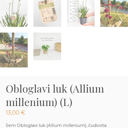
3D tiskani lonci
Preberi prispevek
,00
€
Dodaj v košarico
Obloglavi luk (Allium
millenium) (L)
13,00
€
Sem Obloglavi luk (
Allium millenium
), čudovita