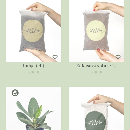
Lubje (2L)
Kokosova šota (2 L)
5,00
€
5,00
€