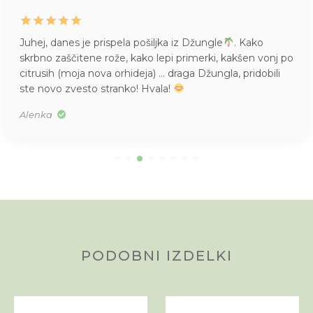
Juhej, danes je prispela pošiljka iz Džungle
. Kako
skrbno zaščitene rože, kako lepi primerki, kakšen vonj po
citrusih (moja nova orhideja) … draga Džungla, pridobili
ste novo zvesto stranko! Hvala!
Alenka
PODOBNI IZDELKI