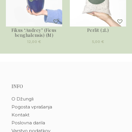
Fikus ‘Audrey’ (Ficus
Perlit (2L)
benghalensis) (M)
12,00
€
5,00
€
INFO
O Džungli
Pogosta vprašanja
Kontakt
Poslovna darila
Varstvo podatkov