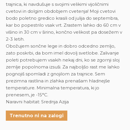
trajnica, ki navdušuje s svojimi velikimi vijoličnimi
cvetovi in dolgim obdobjem cvetenja! Moji cvetovi
bodo poletno gredico krasili od julija do septembra,
kar bo popestrilo vsak vrt. Zrastem lahko do 60 cm v
višino in 30 cm v širino, končno velikost pa dosežem v
2-3 letih.
Obožujem sončne lege in dobro odcedno zemljo,
zato poskrbi, da bom imel dovolj svetlobe. Zalivanje
poleti potrebujem vsakih nekaj dni, ko se zgornji sloj
zemlje popolnoma izsuši. Za najboljšo rast me lahko
pognojiš spomladi z gnojilom za trajnice. Sem
prezimna rastlina in zlahka prenašam hladnejše
temperature. Minimalna temperatura, ki jo
prenesem, je -15°C.
Naravni habitat: Srednja Azija
Trenutno ni na zalogi