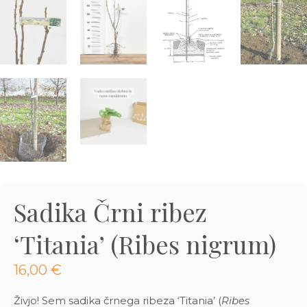
3D tiskani lonci
Preberi prispevek
,00
€
Dodaj v košarico
Sadika Črni ribez
‘Titania’ (Ribes nigrum)
16,00
€
Živjo! Sem sadika črnega ribeza ‘Titania’ (
Ribes