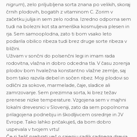
nigrum
), zelo priljubljena sorta znana po velikih, skoraj
črnih plodovih, bogatih z vitaminom C. Zorim v
začetku julija in sem zelo rodna. Izredno odporna sem
tudi na bolezni kot sta ameriška kosmuljeva plesen in
rja. Sem samooplodna, zato ti bom vsako leto
podarila obilico ribeza tudi brez druge sorte ribeza v
bližini.
Uživam v sončni do polsenčni legi in imam rada
rodovitna, vlažna in dobro odcedna tla. V času zorenja
plodov bom hvaležna konstantno vlažne zemlje, saj
bom tako razvila debel in sočen ribez. Moji plodovi so
odlični za sokove, marmelade, čaje, sladice ali
zamrzovanje. Sem prezimna sorta, ki brez težav
prenese nizke temperature. Vzgojena sem v majhni
lokalni drevesnici v Sloveniji, zato da sem popolnoma
prilagojena podnebju in škodljivcem osrednje in JV
Evrope. Tako lahko pričakuješ, da bom dobro
uspevala v tvojem vrtu!
Če si želiš prebrati več o sajenju sadik sadnega drevja,