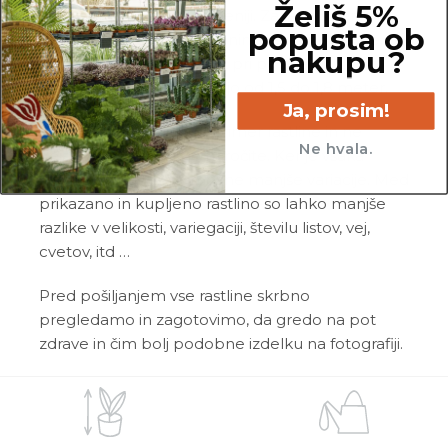
Želiš 5%
Sadika je vzgojena v Sloveniji. Za lažje sajenje in
popusta ob
lepše razraščanje so korenine rahlo prirezane.
nakupu?
Zraste 1,5 metrov v višino, pri pa sajenju
upoštevaj vmesno razdaljo od 1,5 do 1,8 meter.
Ja, prosim!
Fotografije prikazujejo primer rastline in ne
Ne hvala.
dejanske rastline, ki jo naročite. Ker je vsaka
rastlina unikatna, so možne manjše variacije. Med
prikazano in kupljeno rastlino so lahko manjše
razlike v velikosti, variegaciji, številu listov, vej,
cvetov, itd …
Pred pošiljanjem vse rastline skrbno
pregledamo in zagotovimo, da gredo na pot
zdrave in čim bolj podobne izdelku na fotografiji.