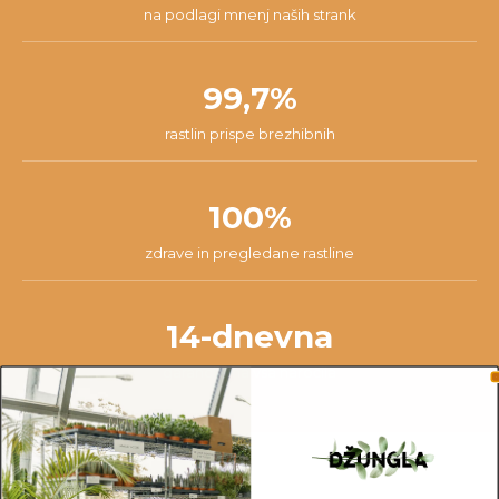
na podlagi mnenj naših strank
99,7%
rastlin prispe brezhibnih
100%
zdrave in pregledane rastline
14-dnevna
garancija na vsa naročila
OPOMBA