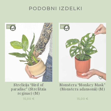
PODOBNI IZDELKI
Novo
Novo
Strelicija ‘Bird of
Monstera ‘Monkey Mask’
paradise’ (Strelitzia
(Monstera adansonii) (M)
reginae) (M)
15,00
€
15,00
€