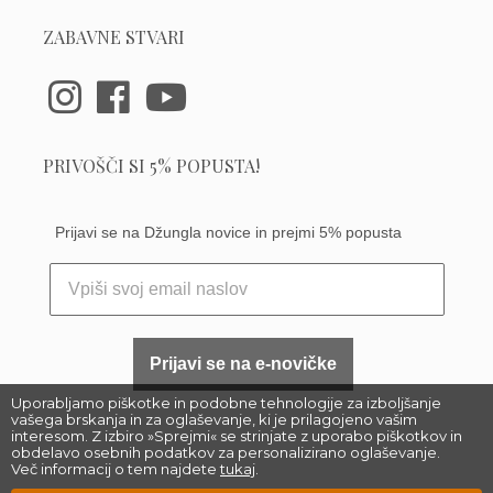
ZABAVNE STVARI
PRIVOŠČI SI 5% POPUSTA!
Prijavi se na Džungla novice in prejmi 5% popusta
Prijavi se na e-novičke
Uporabljamo piškotke in podobne tehnologije za izboljšanje
vašega brskanja in za oglaševanje, ki je prilagojeno vašim
interesom. Z izbiro »Sprejmi« se strinjate z uporabo piškotkov in
obdelavo osebnih podatkov za personalizirano oglaševanje.
Več informacij o tem najdete
tukaj
.