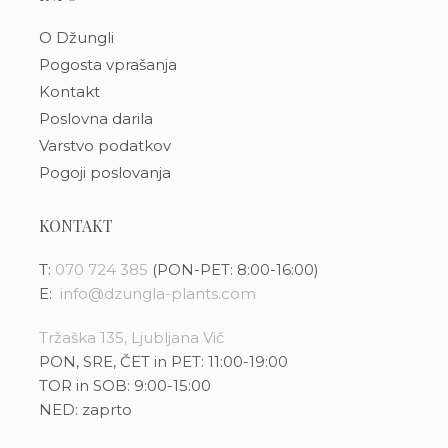
O Džungli
Pogosta vprašanja
Kontakt
Poslovna darila
Varstvo podatkov
Pogoji poslovanja
KONTAKT
T:
070 724 385
(PON-PET: 8:00-16:00)
E:
info@dzungla-plants.com
Tržaška 135, Ljubljana Vič
PON, SRE, ČET in PET: 11:00-19:00
TOR in SOB: 9:00-15:00
NED: zaprto