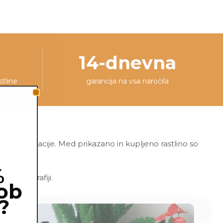
14-dnevna
stline
garancija na vsa naročila
 manjše variacije. Med prikazano in kupljeno rastlino so
%
a fotografiji.
ob
?