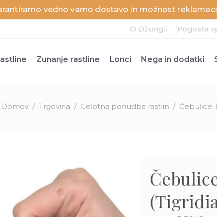
arantiramo vedno varno dostavo in možnost reklamacij
O Džungli
Pogosta v
astline
Zunanje rastline
Lonci
Nega in dodatki
Domov
/
Trgovina
/
Celotna ponudba rastlin
/
Čebulice Ti
Čebulice
(Tigridi