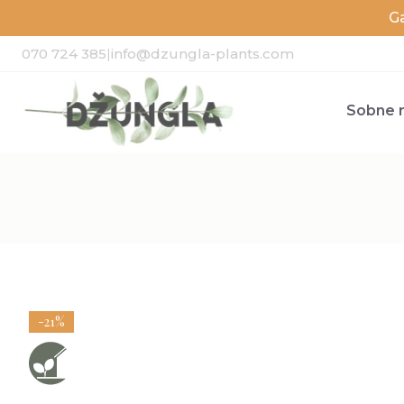
G
070 724 385
|
info@dzungla-plants.com
Sobne r
-21%