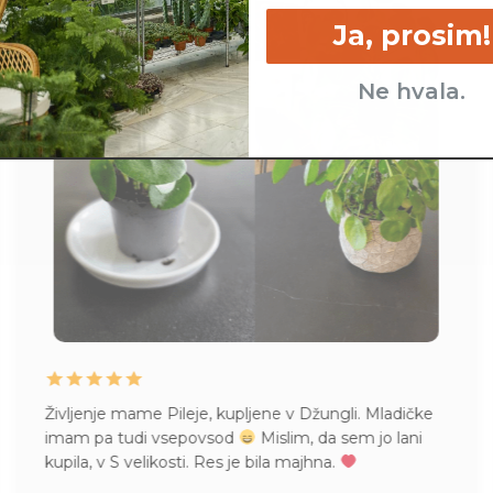
Ja, prosim!
Ne hvala.
Življenje mame Pileje, kupljene v Džungli. Mladičke
imam pa tudi vsepovsod
Mislim, da sem jo lani
kupila, v S velikosti. Res je bila majhna.