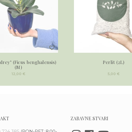
drey’ (Ficus benghalensis)
Perlit (2L)
(M)
12,00
€
5,00
€
AKT
ZABAVNE STVARI
 724 385
(PON-PET: 8:00-