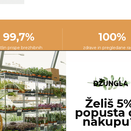
99,7%
100%
stlin prispe brezhibnih
zdrave in pregledane ra
line, ki jo naročite. Ker je vsaka rastlina unikatna, so možne
ej, cvetov, itd …
Želiš 5
ovimo, da gredo na pot zdrave in čim bolj podobne izdelku n
popusta 
nakupu