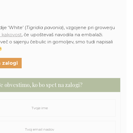
enutna
na
0 €.
ije ‘White’ (
Tigridia pavonia
), vzgojene pri growerju
 kakovost
, če upoštevaš navodila na embalaži.
i več o sajenju čebulic in gomoljev, smo tudi napisali
 zalogi
e obvestimo, ko bo spet na zalogi?