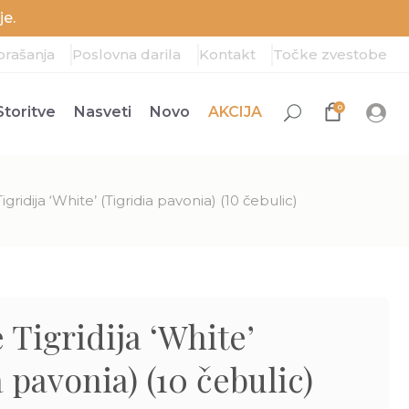
e.
prašanja
Poslovna darila
Kontakt
Točke zvestobe
0
Storitve
Nasveti
Novo
AKCIJA
gridija ‘White’ (Tigridia pavonia) (10 čebulic)
 Tigridija ‘White’
a pavonia) (10 čebulic)