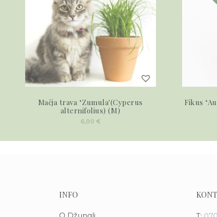
Mačja trava ‘Zumula'(Cyperus
Fikus ‘Au
alternifolius) (M)
6,00
€
INFO
KONT
O Džungli
T:
070