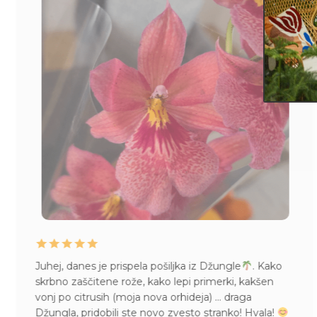
Juhej, danes je prispela pošiljka iz Džungle
. Kako
skrbno zaščitene rože, kako lepi primerki, kakšen
vonj po citrusih (moja nova orhideja) … draga
Džungla, pridobili ste novo zvesto stranko! Hvala!