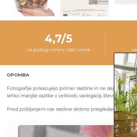
4,7/5
na podlagi mnenj naših strank
ra
OPOMBA
Fotografije prikazujejo primer rastline in ne dejanske rast
lahko manjše razlike v velikosti, variegaciji, številu listov, v
Pred pošiljanjem vse rastline skrbno pregledamo in zagot