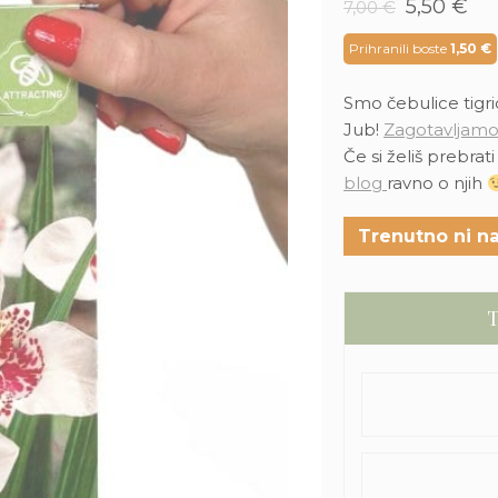
Izvirna
Tr
5,50
€
7,00
€
cena
ce
je
je:
Prihranili boste
1,50
€
bila:
5,5
7,00 €.
Smo čebulice tigrid
Jub!
Zagotavljamo
Če si želiš prebrat
blog
ravno o njih
Trenutno ni na
T