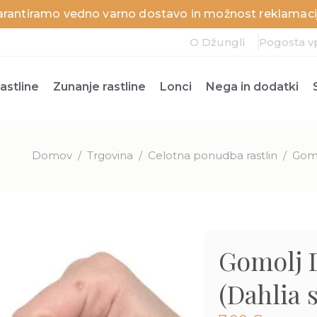
arantiramo vedno varno dostavo in možnost reklamacij
O Džungli
Pogosta v
astline
Zunanje rastline
Lonci
Nega in dodatki
Domov
/
Trgovina
/
Celotna ponudba rastlin
/
Gomol
Gomolj Da
(Dahlia s