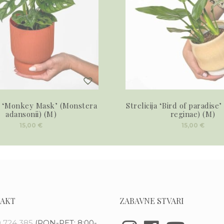
 ‘Monkey Mask’ (Monstera
Strelicija ‘Bird of paradise’ 
adansonii) (M)
reginae) (M)
15,00
€
15,00
€
AKT
ZABAVNE STVARI
 724 385
(PON-PET: 8:00-