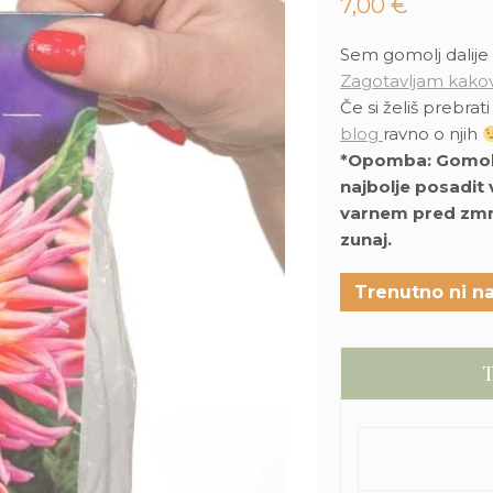
7,00
€
Sem gomolj dalije
Zagotavljam kako
Če si želiš prebrat
blog
ravno o njih
*Opomba: Gomolje 
najbolje posadit 
varnem pred zmrz
zunaj.
Trenutno ni na
T