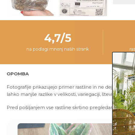
4,7/5
na podlagi mnenj naših strank
ra
OPOMBA
Fotografije prikazujejo primer rastline in ne dejanske rast
lahko manjše razlike v velikosti, variegaciji, številu listov, v
Pred pošiljanjem vse rastline skrbno pregledamo in zagot