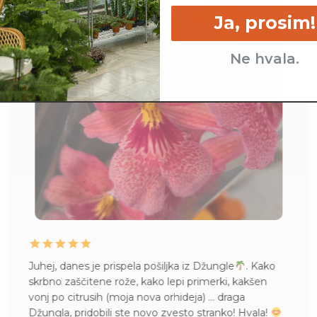
Ja, prosim!
Ne hvala.
Juhej, danes je prispela pošiljka iz Džungle
. Kako
skrbno zaščitene rože, kako lepi primerki, kakšen
vonj po citrusih (moja nova orhideja) … draga
Džungla, pridobili ste novo zvesto stranko! Hvala!