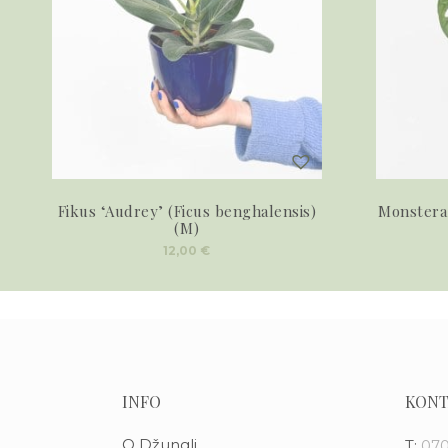
Fikus ‘Audrey’ (Ficus benghalensis)
Monstera
(M)
12,00
€
INFO
KONT
O Džungli
T:
070