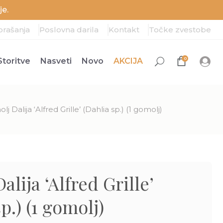
e.
prašanja
Poslovna darila
Kontakt
Točke zvestobe
0
Storitve
Nasveti
Novo
AKCIJA
j Dalija ‘Alfred Grille’ (Dahlia sp.) (1 gomolj)
lija ‘Alfred Grille’
p.) (1 gomolj)