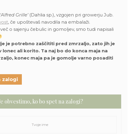
‘Alfred Grille’
(Dahlia sp.), vzgojen pri growerju Jub.
vost
, če upoštevaš navodila na embalaži.
i več o sajenju čebulic in gomoljev, smo tudi napisali
je potrebno zaščititi pred zmrzaljo, zato jih je
v lonec ali korito. Ta naj bo do konca maja na
aljo, konec maja pa je gomolje varno posaditi
 zalogi
e obvestimo, ko bo spet na zalogi?