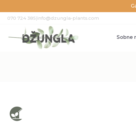
G
070 724 385
|
info@dzungla-plants.com
Sobne r