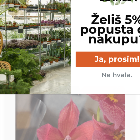
Želiš 5
popusta 
nakupu
cm
Srednje - kadar se zgornji
Veliko - pos
sloj zemlje izsuši.
Ja, prosim!
Ne hvala.