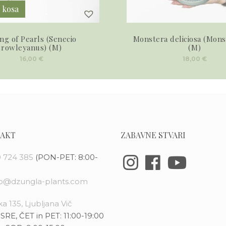
2 kosa
ing of Pearls (Senecio
Monstera deliciosa (Mons
rowleyanus) (M)
(M)
16,00
€
18,00
€
AKT
ZABAVNE STVARI
 724 385
(PON-PET: 8:00-
fo@dzungla-plants.com
a 135, Ljubljana Vič
SRE, ČET in PET: 11:00-19:00