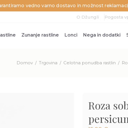
arantiramo vedno varno dostavo in možnost reklamacij
O Džungli
Pogosta v
astline
Zunanje rastline
Lonci
Nega in dodatki
Domov
/
Trgovina
/
Celotna ponudba rastlin
/
Ro
Roza so
persicu