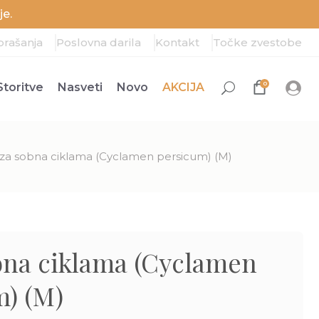
e.
prašanja
Poslovna darila
Kontakt
Točke zvestobe
0
Storitve
Nasveti
Novo
AKCIJA
za sobna ciklama (Cyclamen persicum) (M)
bna ciklama (Cyclamen
m) (M)