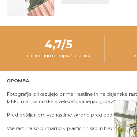
4,7/5
na podlagi mnenj naših strank
ra
OPOMBA
Fotografije prikazujejo primer rastline in ne dejanske rast
lahko manjše razlike v velikosti, variegaciji, številu listov, v
Pred pošiljanjem vse rastline skrbno pregledamo in zagot
Vse rastline so primarno v plastičnih sadilnih lončkih. Viš