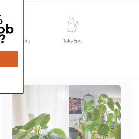
%
ob
?
redna svetloba
Toksično.