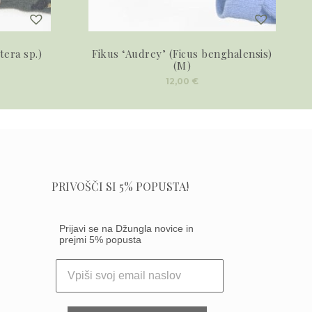
tera sp.)
Fikus ‘Audrey’ (Ficus benghalensis)
(M)
12,00
€
PRIVOŠČI SI 5% POPUSTA!
Prijavi se na Džungla novice in
prejmi 5% popusta