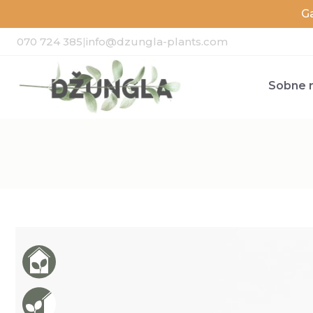
G
070 724 385
|
info@dzungla-plants.com
Sobne r