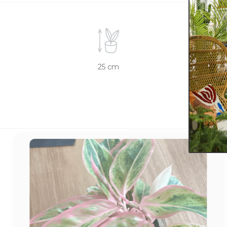
25 cm
11 