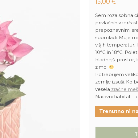
15,00
€
Sem roza sobna ci
privlačnih vzorčasti
prepoznavnimi sre
spomladi. Moje mi
višjih temperatur.
10°C in 18°C. Pole
hladnejši prostor
zimo.
Potrebujem veliko 
zemlje izsuši. Ko b
vesela
zračne meš
Naravni habitat: Tur
Trenutno ni na
T