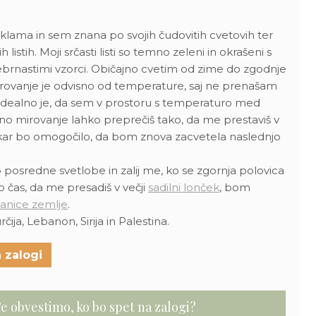
klama in sem znana po svojih čudovitih cvetovih ter
h listih. Moji srčasti listi so temno zeleni in okrašeni s
brnastimi vzorci. Običajno cvetim od zime do zgodnje
rovanje je odvisno od temperature, saj ne prenašam
 Idealno je, da sem v prostoru s temperaturo med
tno mirovanje lahko preprečiš tako, da me prestaviš v
, kar bo omogočilo, da bom znova zacvetela naslednjo
posredne svetlobe in zalij me, ko se zgornja polovica
o čas, da me presadiš v večji
sadilni lonček
, bom
anice zemlje
.
čija, Lebanon, Sirija in Palestina.
 zalogi
e obvestimo, ko bo spet na zalogi?