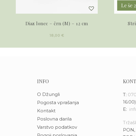
Le še 
Diaz lonec – črn (M) – 12 cm
Str
18,00
€
INFO
KONT
O Džungli
T:
070
16:00)
Pogosta vprašanja
E:
in
Kontakt
Poslovna darila
Tržašk
Varstvo podatkov
PON, 
Pogoji poslovanja