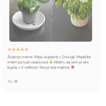
Življenje mame Pileje, kupljene v Džungli. Mladičke
imam pa tudi vsepovsod
Mislim, da sem jo lani
kupila, v S velikosti. Res je bila majhna.
Tea