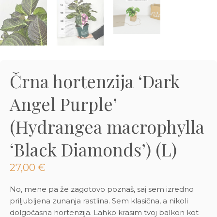
3D tiskani lonci
Preberi prispevek
,00
€
Dodaj v košarico
Črna hortenzija ‘Dark
Angel Purple’
(Hydrangea macrophylla
‘Black Diamonds’) (L)
27,00
€
No, mene pa že zagotovo poznaš, saj sem izredno
priljubljena zunanja rastlina. Sem klasična, a nikoli
dolgočasna hortenzija. Lahko krasim tvoj balkon kot