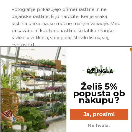
Fotografije prikazujejo primer rastline in ne
dejanske rastline, ki jo naročite. Ker je vsaka
rastlina unikatna, so možne manjše variacije. Med
prikazano in kupljeno rastlino so lahko manjše
razlike v velikosti, variegaciji, številu listov, vej,
cvetov, itd …
Pred pošiljanjem vse rastline skrbno
pregledamo in zagotovimo, da gredo na pot
zdrave in čim bolj podobne izdelku na fotografiji.
Želiš 5%
Vse rastline so primarno v plastičnih sadilnih
popusta ob
lončkih. Okrasni lonec ni vključen v ceno.
nakupu?
Ja, prosim!
Ne hvala.
35 cm
17 cm