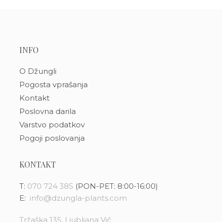
INFO
O Džungli
Pogosta vprašanja
Kontakt
Poslovna darila
Varstvo podatkov
Pogoji poslovanja
KONTAKT
T:
070 724 385
(PON-PET: 8:00-16:00)
E:
info@dzungla-plants.com
Tržaška 135, Ljubljana Vič