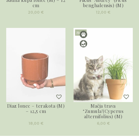
Sadna kupa lonec (M) – 12
Fikus ‘Audrey’ (Ficus
cm
benghalensis) (M)
20,00
€
12,00
€
Novo
Diaz lonec – terakota (M)
Mačja trava
– 12,5 cm
‘Zumula'(Cyperus
alternifolius) (M)
18,00
€
6,00
€