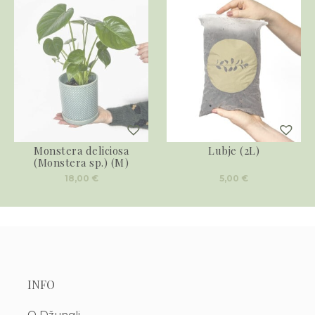
Monstera deliciosa
Lubje (2L)
(Monstera sp.) (M)
18,00
€
5,00
€
INFO
O Džungli