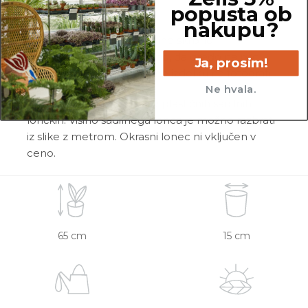
popusta ob
cvetov, itd …
nakupu?
Pred pošiljanjem vse rastline skrbno
pregledamo in zagotovimo, da gredo na pot
Ja, prosim!
zdrave in čim bolj podobne izdelku na fotografiji.
Ne hvala.
Vse rastline so primarno v plastičnih sadilnih
lončkih. Višino sadilnega lonca je možno razbrati
iz slike z metrom. Okrasni lonec ni vključen v
ceno.
65 cm
15 cm