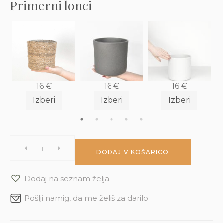
Primerni lonci
16
€
16
€
16
€
Izberi
Izberi
Izberi
Drobnoplodni
DODAJ V KOŠARICO
kivi
Dodaj na seznam želja
'Issai'
Pošlji namig, da me želiš za darilo
(Actinidia