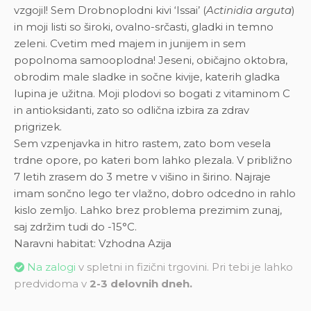
vzgojil! Sem Drobnoplodni kivi ‘Issai’ (
Actinidia arguta
)
in moji listi so široki, ovalno-srčasti, gladki in temno
zeleni. Cvetim med majem in junijem in sem
popolnoma samooplodna! Jeseni, običajno oktobra,
obrodim male sladke in sočne kivije, katerih gladka
lupina je užitna. Moji plodovi so bogati z vitaminom C
in antioksidanti, zato so odlična izbira za zdrav
prigrizek.
Sem vzpenjavka in hitro rastem, zato bom vesela
trdne opore, po kateri bom lahko plezala. V približno
7 letih zrasem do 3 metre v višino in širino. Najraje
imam sončno lego ter vlažno, dobro odcedno in rahlo
kislo zemljo. Lahko brez problema prezimim zunaj,
saj zdržim tudi do -15°C.
Naravni habitat: Vzhodna Azija
Na zalogi
v spletni in fizični trgovini. Pri tebi je lahko
predvidoma v
2-3 delovnih dneh.