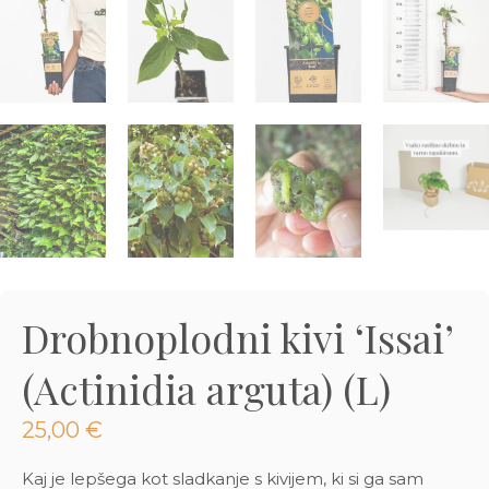
3D tiskani lonci
Preberi prispevek
,00
€
Dodaj v košarico
Drobnoplodni kivi ‘Issai’
(Actinidia arguta) (L)
25,00
€
Kaj je lepšega kot sladkanje s kivijem, ki si ga sam