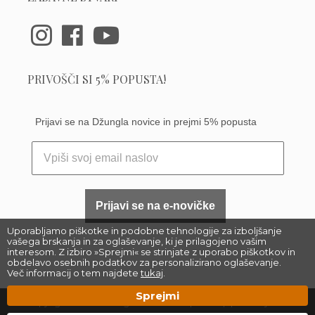
PRIVOŠČI SI 5% POPUSTA!
Prijavi se na Džungla novice in prejmi 5% popusta
Prijavi se na e-novičke
Uporabljamo piškotke in podobne tehnologije za izboljšanje
vašega brskanja in za oglaševanje, ki je prilagojeno vašim
interesom. Z izbiro »Sprejmi« se strinjate z uporabo piškotkov in
obdelavo osebnih podatkov za personalizirano oglaševanje.
Več informacij o tem najdete
tukaj
.
Sprejmi
Copyright 2023 –
Džungla Plants d.o.o.
|
Sitemap
| Made by