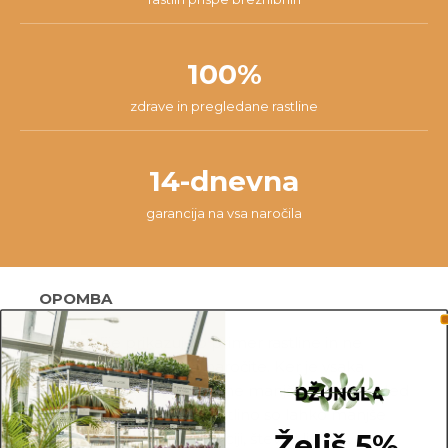
100%
zdrave in pregledane rastline
14-dnevna
garancija na vsa naročila
OPOMBA
Fotografije prikazujejo primer rastline in ne
dejanske rastline, ki jo naročite. Ker je vsaka
rastlina unikatna, so možne manjše variacije. Med
prikazano in kupljeno rastlino so lahko manjše
Želiš 5%
razlike v velikosti, variegaciji, številu listov, vej,