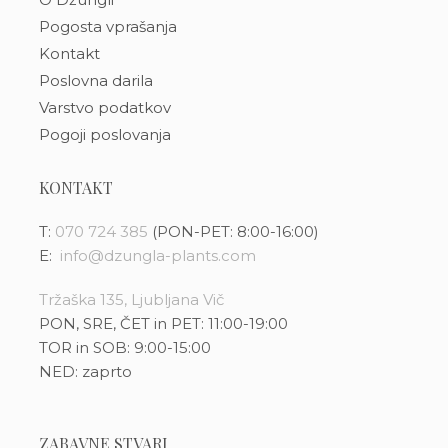
Pogosta vprašanja
Kontakt
Poslovna darila
Varstvo podatkov
Pogoji poslovanja
KONTAKT
T:
070 724 385
(PON-PET: 8:00-16:00)
E:
info@dzungla-plants.com
Tržaška 135, Ljubljana Vič
PON, SRE, ČET in PET: 11:00-19:00
TOR in SOB: 9:00-15:00
NED: zaprto
ZABAVNE STVARI