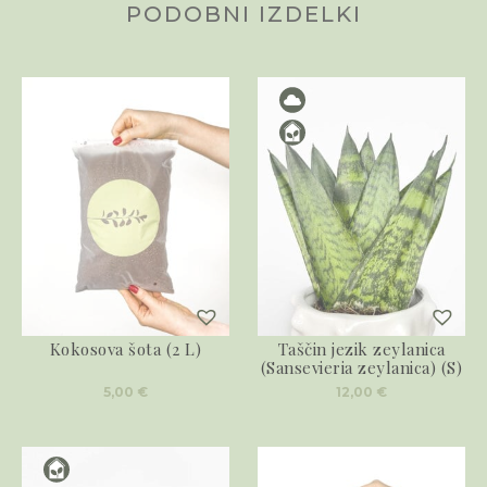
PODOBNI IZDELKI
Kokosova šota (2 L)
Taščin jezik zeylanica
(Sansevieria zeylanica) (S)
5,00
€
12,00
€