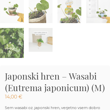
3D tiskani lonci
Preberi prispevek
,00
€
Dodaj v košarico
Japonski hren – Wasabi
(Eutrema japonicum) (M)
14,00
€
Sem wasabi oz. japonski hren, verjetno vsem dobro