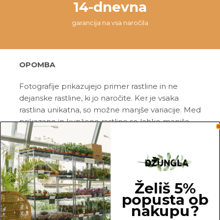
14-dnevna
garancija na vsa naročila
OPOMBA
Fotografije prikazujejo primer rastline in ne
dejanske rastline, ki jo naročite. Ker je vsaka
rastlina unikatna, so možne manjše variacije. Med
prikazano in kupljeno rastlino so lahko manjše
razlike v velikosti, variegaciji, številu listov, vej,
cvetov, itd …
Pred pošiljanjem vse rastline skrbno
pregledamo in zagotovimo, da gredo na pot
Želiš 5%
zdrave in čim bolj podobne izdelku na fotografiji.
popusta ob
nakupu?
Vse rastline so primarno v plastičnih sadilnih