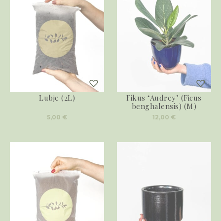
Lubje (2L)
Fikus ‘Audrey’ (Ficus
benghalensis) (M)
5,00
€
12,00
€