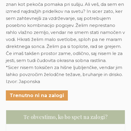
znan kot pekoča pomaka pri sušiju. Ali veš, da sem en
izmed najdražjih pridelkov na svetu? In sicer zato, ker
sem zahtevnejši za vzdrževanje, saj potrebujem
posebno kombinacijo pogojev. Želim neprestano
rahlo vlažno zemljo, vendar ne smem stati namočen v
vodi. Hkrati želim malo svetlobe, sploh pa ne maram
direktnega sonca. Želim pa si toplote, rad se grejem.
Če imaš takšen prostor zame, odlično, saj nisem le za
jesti, sem tudi čudovita okrasna sobna rastlina.
*Sicer nisem toksičen za hišne ljubljenčke, vendar jim
lahko povzročim želodčne težave, bruhanje in drisko.
Izvor: Japonska
Trenutno ni na zalogi
Te obvestimo, ko bo spet na zalogi?