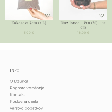
Kokosova šota (2 L)
Diaz lonec – črn (M) – 12
cm
5,00
€
18,00
€
INFO
O Džungli
Pogosta vprašanja
Kontakt
Poslovna darila
Varstvo podatkov