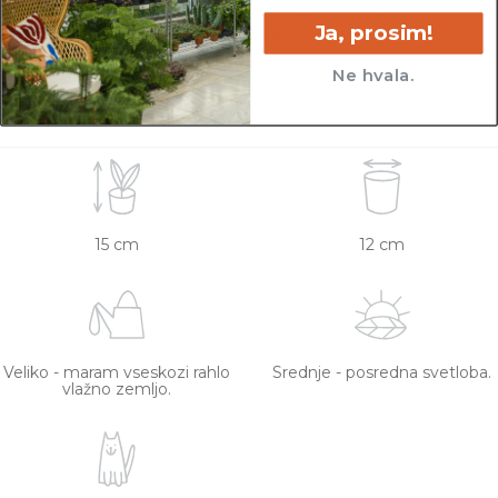
lončkih. Višino sadilnega lonca je možno razbrati
Ja, prosim!
iz slike z metrom. Okrasni lonec ni vključen v
ceno.
Ne hvala.
15 cm
12 cm
Veliko - maram vseskozi rahlo
Srednje - posredna svetloba.
vlažno zemljo.