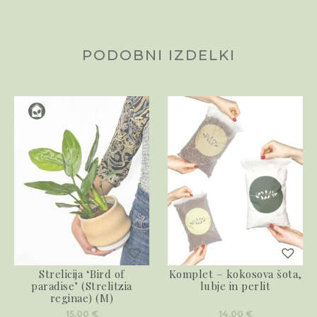
PODOBNI IZDELKI
Strelicija ‘Bird of
Komplet – kokosova šota,
paradise’ (Strelitzia
lubje in perlit
reginae) (M)
15,00
€
14,00
€