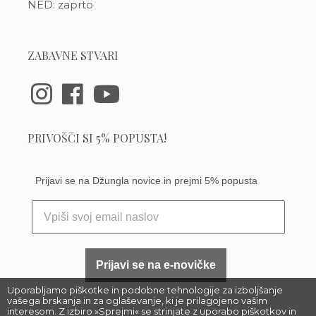
NED: zaprto
ZABAVNE STVARI
PRIVOŠČI SI 5% POPUSTA!
Prijavi se na Džungla novice in prejmi 5% popusta
Prijavi se na e-novičke
Uporabljamo piškotke in podobne tehnologije za izboljšanje
vašega brskanja in za oglaševanje, ki je prilagojeno vašim
interesom. Z izbiro »Sprejmi« se strinjate z uporabo piškotkov in