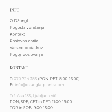
INFO
O Džungli
Pogosta vprašanja
Kontakt
Poslovna darila
Varstvo podatkov
Pogoji poslovanja
KONTAKT
T:
070 724 385
(PON-PET: 8:00-16:00)
E:
info@dzungla-plants.com
Tržaška 135, Ljubljana Vič
PON, SRE, ČET in PET: 11:00-19:00
TOR in SOB: 9:00-15:00