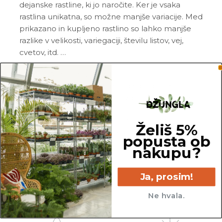
dejanske rastline, ki jo naročite. Ker je vsaka
rastlina unikatna, so možne manjše variacije. Med
prikazano in kupljeno rastlino so lahko manjše
razlike v velikosti, variegaciji, številu listov, vej,
cvetov, itd. …
Pred pošiljanjem vse rastline skrbno
pregledamo in zagotovimo, da gredo na pot
zdrave in čim bolj podobne izdelku na fotografiji.
Vse rastline so primarno v plastičnih sadilnih
Želiš 5%
lončkih. Okrasni lonec ni vključen v ceno.
popusta ob
nakupu?
Ja, prosim!
Ne hvala.
25 cm
10.5 cm