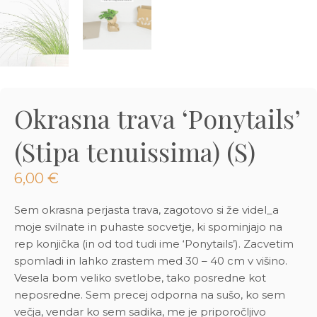
3D tiskani lonci
Preberi prispevek
,00
€
Dodaj v košarico
Okrasna trava ‘Ponytails’
(Stipa tenuissima) (S)
6,00
€
Sem okrasna perjasta trava, zagotovo si že videl_a
moje svilnate in puhaste socvetje, ki spominjajo na
rep konjička (in od tod tudi ime ‘Ponytails’). Zacvetim
spomladi in lahko zrastem med 30 – 40 cm v višino.
Vesela bom veliko svetlobe, tako posredne kot
neposredne. Sem precej odporna na sušo, ko sem
večja, vendar ko sem sadika, me je priporočljivo