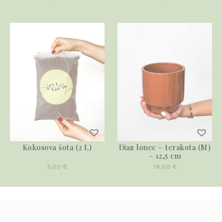
Kokosova šota (2 L)
Diaz lonec – terakota (M)
– 12,5 cm
5,00
€
18,00
€