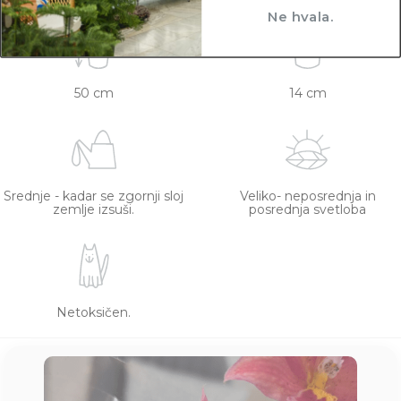
Ne hvala.
50 cm
14 cm
Srednje - kadar se zgornji sloj
Veliko- neposrednja in
zemlje izsuši.
posrednja svetloba
Netoksičen.