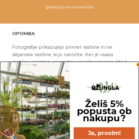
garancija na vsa naročila
OPOMBA
Fotografije prikazujejo primer rastline in ne
dejanske rastline, ki jo naročite. Ker je vsaka
rastlina unikatna, so možne manjše variacije. Med
prikazano in kupljeno rastlino so lahko manjše
razlike v velikosti, variegaciji, številu listov, vej,
cvetov, itd. …
Pred pošiljanjem vse rastline skrbno
Želiš 5%
pregledamo in zagotovimo, da gredo na pot
popusta ob
zdrave in čim bolj podobne izdelku na fotografiji.
nakupu?
Vse rastline so primarno v plastičnih sadilnih
Ja, prosim!
lončkih. Okrasni lonec ni vključen v ceno.