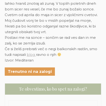
lahko hraniš znotraj ali zunaj. V toplih poletnih dneh
bom sicer res vesel, če me bo zunaj božalo sonce.
Cvetim od aprila do maja in sicer z vijoličnimi cvetovi.
Moj čudovit vonj te bo v mislih popeljal na morje,
hkrati pa bo koristno odganjal razne škodljivce, ki bi
utegnili obiskati tvoj vrt.
Postavi me na sonce – sončim se rad ves dan in me
zalij, ko se zemlja izsuši.
Če si želiš prebrati več o negi balkonskih rastlin, smo
tudi napisali
blog
ravno o njih
Izvor: Mediteran
Trenutno ni na zalogi
Te obvestimo, ko bo spet na zalogi?