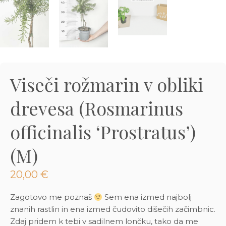
3D tiskani lonci
Preberi prispevek
,00
€
Dodaj v košarico
Viseči rožmarin v obliki
drevesa (Rosmarinus
officinalis ‘Prostratus’)
(M)
20,00
€
Zagotovo me poznaš
Sem ena izmed najbolj
znanih rastlin in ena izmed čudovito dišečih začimbnic.
Zdaj pridem k tebi v sadilnem lončku, tako da me