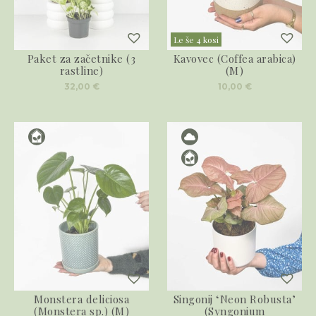
Le še 4 kosi
Paket za začetnike (3
Kavovec (Coffea arabica)
rastline)
(M)
32,00
€
10,00
€
Monstera deliciosa
Singonij ‘Neon Robusta’
(Monstera sp.) (M)
(Syngonium