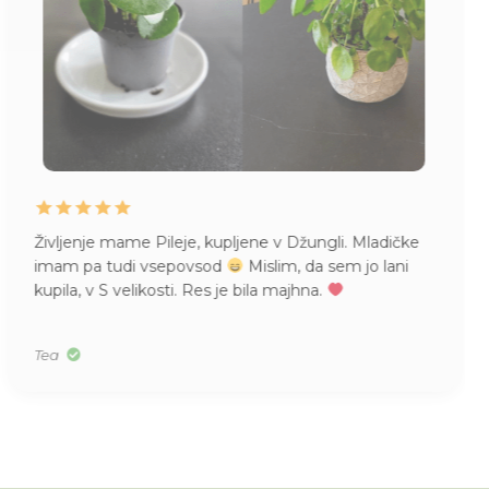
Naročila že večkrat pri vas čudovite različne rožice.
Prispele nepoškodovane, kljub bojazni, da se jim bo
na poti kaj zgodilo. Sedaj rastejo kot nore! Hvala
vsem za vse rožice in nasvete.
Zdenka