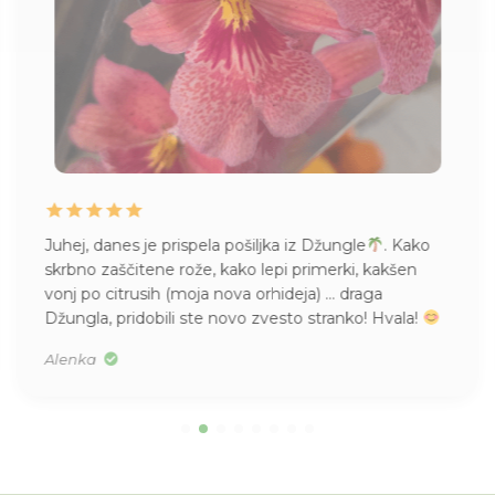
Življenje mame Pileje, kupljene v Džungli. Mladičke
imam pa tudi vsepovsod
Mislim, da sem jo lani
kupila, v S velikosti. Res je bila majhna.
Tea