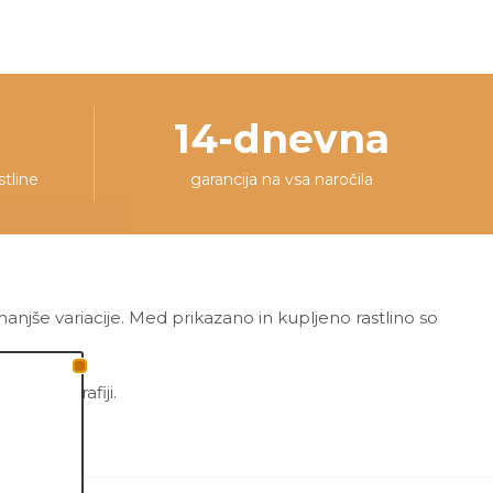
14-dnevna
stline
garancija na vsa naročila
 manjše variacije. Med prikazano in kupljeno rastlino so
a fotografiji.