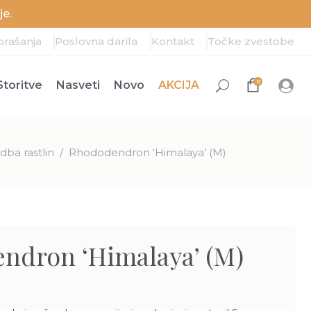
e.
prašanja
Poslovna darila
Kontakt
Točke zvestobe
0
Storitve
Nasveti
Novo
AKCIJA
ba rastlin
/
Rhododendron ‘Himalaya’ (M)
ndron ‘Himalaya’ (M)