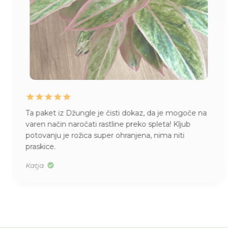
Juhej, danes je prispela pošiljka iz Džungle
. Kako
skrbno zaščitene rože, kako lepi primerki, kakšen
vonj po citrusih (moja nova orhideja) … draga
Džungla, pridobili ste novo zvesto stranko! Hvala!
Alenka