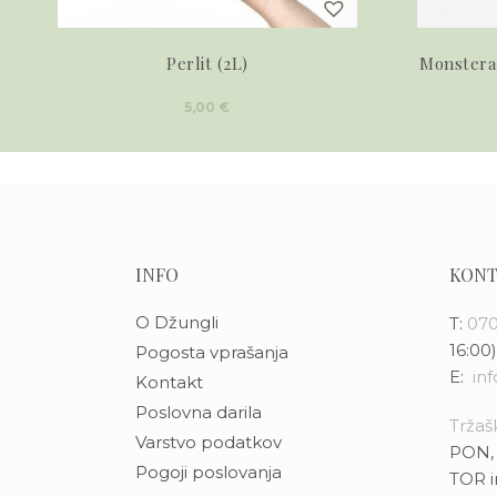
Perlit (2L)
Monstera
5,00
€
INFO
KONT
O Džungli
T:
070
16:00)
Pogosta vprašanja
E:
in
Kontakt
Poslovna darila
Tržašk
Varstvo podatkov
PON, 
Pogoji poslovanja
TOR i