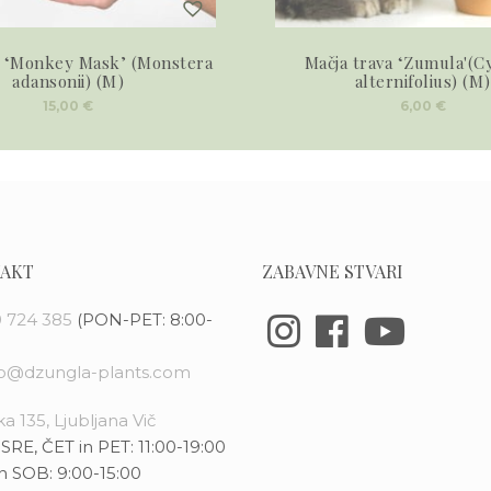
 ‘Monkey Mask’ (Monstera
Mačja trava ‘Zumula'(C
adansonii) (M)
alternifolius) (M)
15,00
€
6,00
€
AKT
ZABAVNE STVARI
 724 385
(PON-PET: 8:00-
fo@dzungla-plants.com
a 135, Ljubljana Vič
SRE, ČET in PET: 11:00-19:00
n SOB: 9:00-15:00