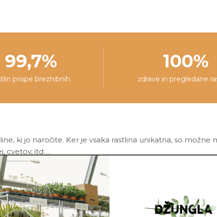
99,7%
100%
stlin prispe brezhibnih
zdrave in pregledane ra
line, ki jo naročite. Ker je vsaka rastlina unikatna, so možne
ej, cvetov, itd …
ovimo, da gredo na pot zdrave in čim bolj podobne izdelku n
asni lonec ni vključen v ceno.