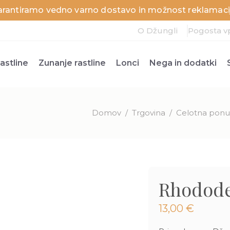
arantiramo vedno varno dostavo in možnost reklamacij
O Džungli
Pogosta v
astline
Zunanje rastline
Lonci
Nega in dodatki
Domov
/
Trgovina
/
Celotna ponud
Rhodode
13,00
€