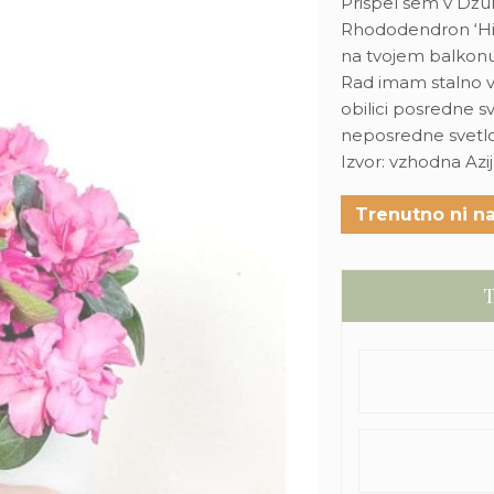
Prispel sem v Džun
Rhododendron ‘Hima
na tvojem balkonu 
Rad imam stalno v
obilici posredne 
neposredne svetl
Izvor: vzhodna Azi
Trenutno ni na
T