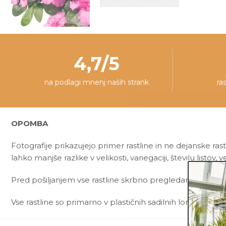
4,7/5
na podlagi mnenj naših strank
ra
OPOMBA
Fotografije prikazujejo primer rastline in ne dejanske rast
lahko manjše razlike v velikosti, variegaciji, številu listov, v
Pred pošiljanjem vse rastline skrbno pregledamo in zagot
Vse rastline so primarno v plastičnih sadilnih lončkih. Okr