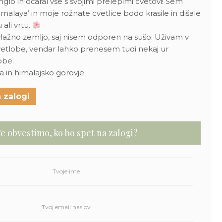
glo in očaral vse s svojimi prelepimi cvetovi! Sem
laya’ in moje rožnate cvetlice bodo krasile in dišale
ali vrtu.
lažno zemljo, saj nisem odporen na sušo. Uživam v
svetlobe, vendar lahko prenesem tudi nekaj ur
obe.
ja in himalajsko gorovje
 zalogi
e obvestimo, ko bo spet na zalogi?