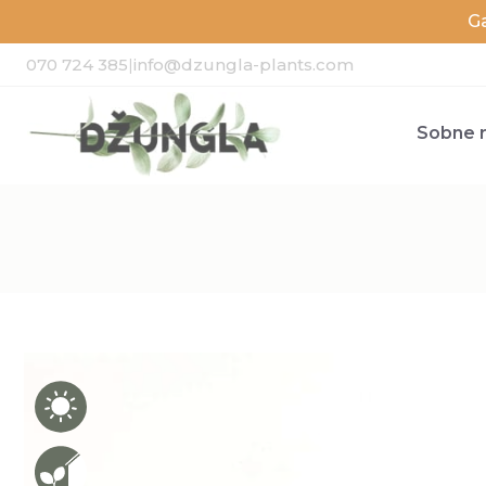
G
070 724 385
|
info@dzungla-plants.com
Sobne r