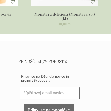
yperus
Monstera deliciosa (Monstera sp.)
(M)
18,00
€
PRIVOŠČI SI 5% POPUSTA!
Prijavi se na Džungla novice in
prejmi 5% popusta
Prijavi se na e-novičke