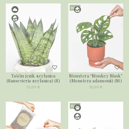
Novo
Taščin jezik zeylanica
Monstera ‘Monkey Mask’
(Sansevieria zeylanica) (S)
(Monstera adansonii) (M)
12,00
€
15,00
€
Novo