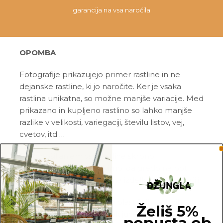
garancija na vsa naročila
OPOMBA
Fotografije prikazujejo primer rastline in ne
dejanske rastline, ki jo naročite. Ker je vsaka
rastlina unikatna, so možne manjše variacije. Med
prikazano in kupljeno rastlino so lahko manjše
razlike v velikosti, variegaciji, številu listov, vej,
cvetov, itd …
Pred pošiljanjem vse rastline skrbno
pregledamo in zagotovimo, da gredo na pot
zdrave in čim bolj podobne izdelku na fotografiji.
Vse rastline so primarno v plastičnih sadilnih
Želiš 5%
lončkih. Okrasni lonec ni vključen v ceno.
popusta ob