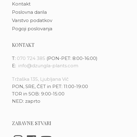
Kontakt
Poslovna darila
Varstvo podatkov
Pogoji poslovanja
KONTAKT
T:
070 724 385
(PON-PET: 8:00-16:00)
E:
info@dzungla-plants.com
Tržaška 135, Ljubljana Vič
PON, SRE, ČET in PET: 11:00-19:00
TOR in SOB: 9:00-15:00
NED: zaprto
ZABAVNE STVARI