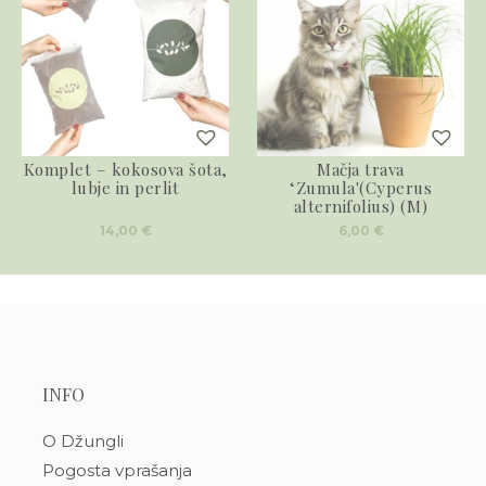
Komplet – kokosova šota,
Mačja trava
lubje in perlit
‘Zumula'(Cyperus
alternifolius) (M)
14,00
€
6,00
€
INFO
O Džungli
Pogosta vprašanja