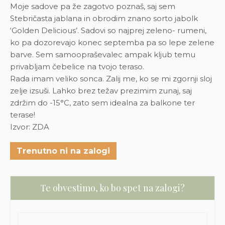
Moje sadove pa že zagotvo poznaš, saj sem
Stebričasta jablana in obrodim znano sorto jabolk
‘Golden Delicious’. Sadovi so najprej zeleno- rumeni,
ko pa dozorevajo konec septemba pa so lepe zelene
barve. Sem samoopraševalec ampak kljub temu
privabljam čebelice na tvojo teraso.
Rada imam veliko sonca. Zalij me, ko se mi zgornji sloj
zelje izsuši.
Lahko brez težav prezimim zunaj, saj
zdržim do -15°C, zato sem idealna za balkone ter
terase!
Izvor: ZDA
Trenutno ni na zalogi
Te obvestimo, ko bo spet na zalogi?