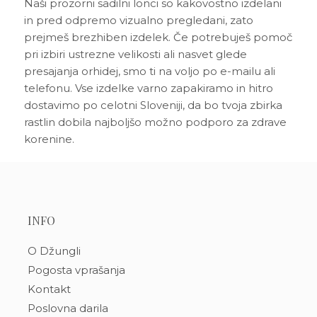
Naši prozorni sadilni lonci so kakovostno izdelani
in pred odpremo vizualno pregledani, zato
prejmeš brezhiben izdelek. Če potrebuješ pomoč
pri izbiri ustrezne velikosti ali nasvet glede
presajanja orhidej, smo ti na voljo po e-mailu ali
telefonu. Vse izdelke varno zapakiramo in hitro
dostavimo po celotni Sloveniji, da bo tvoja zbirka
rastlin dobila najboljšo možno podporo za zdrave
korenine.
INFO
O Džungli
Pogosta vprašanja
Kontakt
Poslovna darila