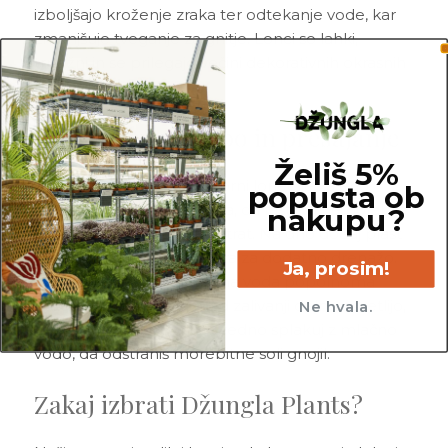
izboljšajo kroženje zraka ter odtekanje vode, kar
zmanjšuje tveganje za gnitje. Lonci so lahki,
trpežni in se prilegajo večini dekorativnih okrasnih
loncev.
Nasveti za uporabo in presajanje
Želiš 5%
Pri presajanju izberi prozorni lonec le za eno
popusta ob
številko večji od prejšnjega, da rastlina ne porablja
nakupu?
energije za odvečen substrat. Na dno dodaj plast
grobega lubja ali glinopora za dodatno drenažo.
Ja, prosim!
Po zalivanju naj se odvečna voda popolnoma
odteče; korenine naj med zalivanji delno osvetlijo,
Ne hvala.
a ne stojijo v luži. Lonček redno splakuj z mlačno
vodo, da odstraniš morebitne soli gnojil.
Zakaj izbrati Džungla Plants?