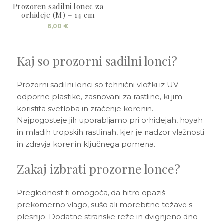
3D tiskani lonci
Preberi prispevek
Prozoren sadilni lonec za
,00
€
orhideje (M) – 14 cm
6,00
€
Dodaj v košarico
Kaj so prozorni sadilni lonci?
Prozorni sadilni lonci so tehnični vložki iz UV-
odporne plastike, zasnovani za rastline, ki jim
koristita svetloba in zračenje korenin.
Najpogosteje jih uporabljamo pri orhidejah, hoyah
in mladih tropskih rastlinah, kjer je nadzor vlažnosti
in zdravja korenin ključnega pomena.
Zakaj izbrati prozorne lonce?
Preglednost ti omogoča, da hitro opaziš
prekomerno vlago, sušo ali morebitne težave s
plesnijo. Dodatne stranske reže in dvignjeno dno