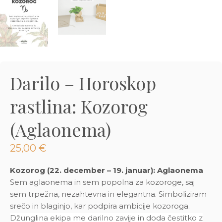
3D tiskani lonci
Preberi prispevek
,00
€
Dodaj v košarico
Darilo – Horoskop
rastlina: Kozorog
(Aglaonema)
25,00
€
Kozorog (22. december – 19. januar): Aglaonema
Sem aglaonema in sem popolna za kozoroge, saj
sem trpežna, nezahtevna in elegantna. Simboliziram
srečo in blaginjo, kar podpira ambicije kozoroga.
Džunglina ekipa me darilno zavije in doda čestitko z