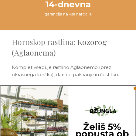
14-dnevna
garancija na vsa naročila
Horoskop rastlina:
Kozorog
(Aglaonema)
Komplet vsebuje rastlino Aglaonemo (brez
okrasnega lončka), darilno pakiranje in čestitko.
OPOMBA
Fotografije prikazujejo primer rastline in ne
dejanske rastline, ki jo naročite. Ker je vsaka
rastlina unikatna, so možne manjše variacije. Med
prikazano in kupljeno rastlino so lahko manjše
Želiš 5%
razlike v velikosti, variegaciji, številu listov, vej,
popusta ob