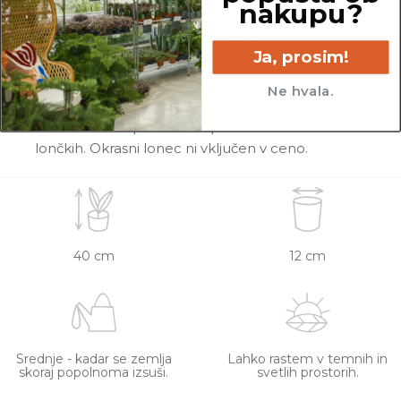
cvetov, itd. …
nakupu?
Pred pošiljanjem vse rastline skrbno
Ja, prosim!
pregledamo in zagotovimo, da gredo na pot
zdrave in čim bolj podobne izdelku na fotografiji.
Ne hvala.
Vse rastline so primarno v plastičnih sadilnih
lončkih. Okrasni lonec ni vključen v ceno.
40 cm
12 cm
Srednje - kadar se zemlja
Lahko rastem v temnih in
skoraj popolnoma izsuši.
svetlih prostorih.