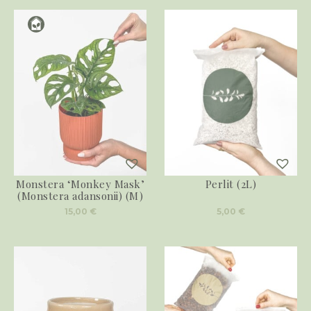
Monstera ‘Monkey Mask’
Perlit (2L)
(Monstera adansonii) (M)
15,00
€
5,00
€