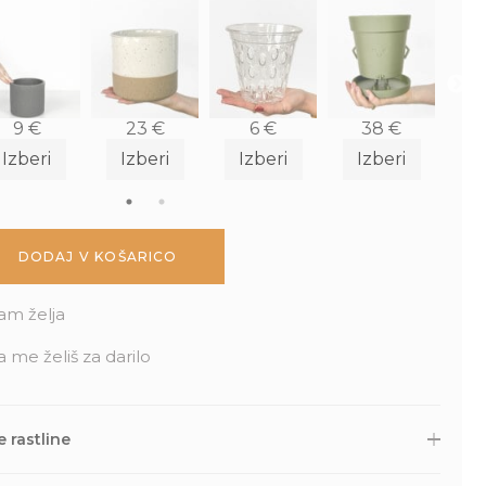
9
€
23
€
6
€
38
€
Izberi
Izberi
Izberi
Izberi
I
DODAJ V KOŠARICO
am želja
a me želiš za darilo
 rastline
 druge naročene izdelke skrbno zapakiramo v varno in