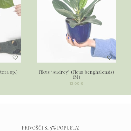
tera sp.)
Fikus ‘Audrey’ (Ficus benghalensis)
(M)
12,00
€
PRIVOŠČI SI 5% POPUSTA!