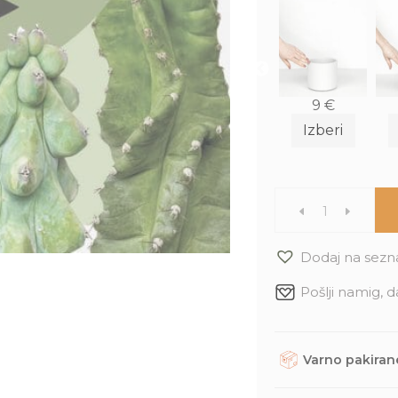
6
€
38
€
2
€
9
€
Izberi
Izberi
Izberi
Izberi
Darilo
-
Dodaj na sezn
Pošlji namig, d
Horoskop
rastlina:
Varno pakirane
Škorpijon
Rastline, dodatke in