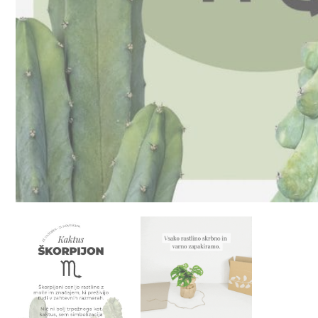
9
€
23
€
Izberi
Izberi