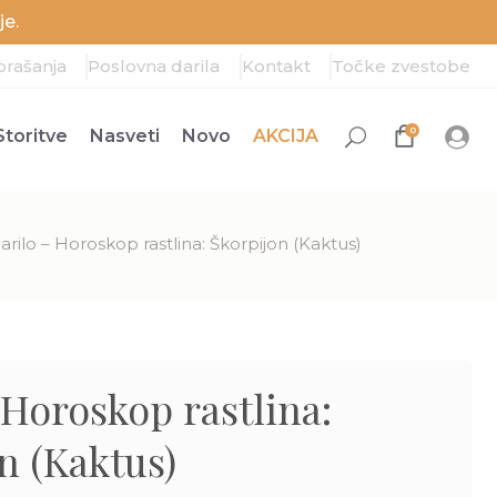
e.
prašanja
Poslovna darila
Kontakt
Točke zvestobe
0
Storitve
Nasveti
Novo
AKCIJA
arilo – Horoskop rastlina: Škorpijon (Kaktus)
 Horoskop rastlina:
n (Kaktus)