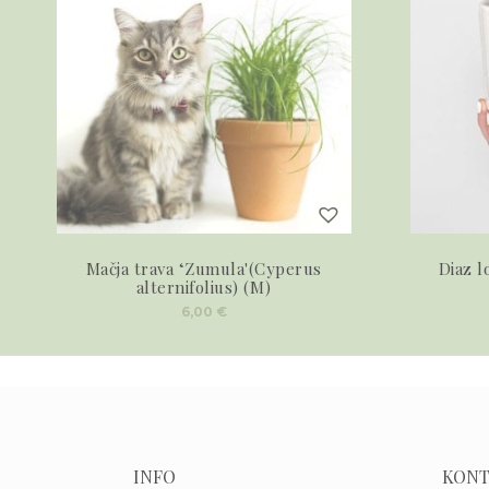
Mačja trava ‘Zumula'(Cyperus
Diaz l
alternifolius) (M)
6,00
€
INFO
KONT