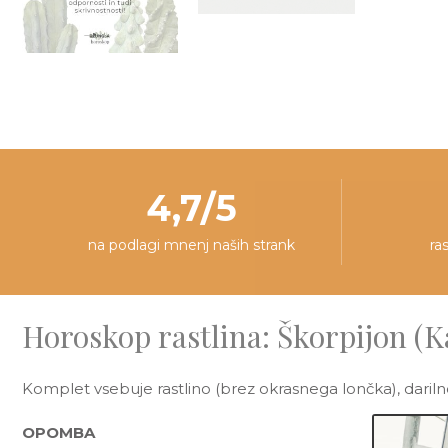
4,7/5
na podlagi mnenj naših strank
ra
Horoskop rastlina: Škorpijon (K
Komplet vsebuje rastlino (brez okrasnega lončka), darilno
OPOMBA