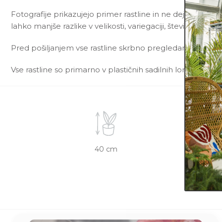
Fotografije prikazujejo primer rastline in ne dejanske rast
lahko manjše razlike v velikosti, variegaciji, številu listov, ve
Pred pošiljanjem vse rastline skrbno pregledamo in zagot
Vse rastline so primarno v plastičnih sadilnih lončkih. Okr
40 cm
12 