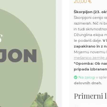
20,00
€
Škorpijon (23. o
Škorpijoni cenijo r
razmerah. Nič ni b
in tudi skrivnostnos
Džunglina ekipa me
le podariš dalje.
V 
zapakirano in z n
Mojemu novemu las
mešanico zemlje z
*Opomba: Ob naroč
pripada izbranem
Na zalogi
v splet
delovnih dneh.
Primerni 