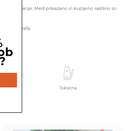
 manjše variacije. Med prikazano in kupljeno rastlino so
a fotografiji.
%
ob
?
posredna in
Toksična.
dna sončna
tloba.