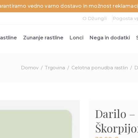
arantiramo vedno varno dostavo in možnost reklamacij
O Džungli
Pogosta v
astline
Zunanje rastline
Lonci
Nega in dodatki
Domov
/
Trgovina
/
Celotna ponudba rastlin
/
D
Darilo –
Škorpijo