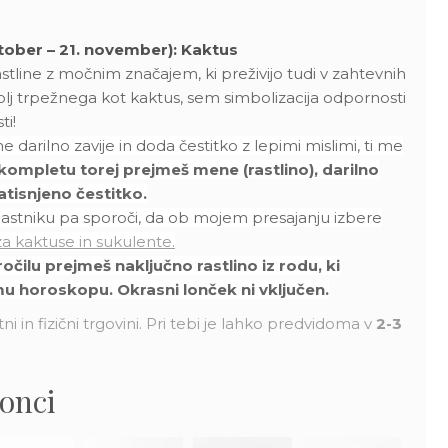
ktober – 21. november): Kaktus
astline z močnim značajem, ki preživijo tudi v zahtevnih
olj trpežnega kot kaktus, sem simbolizacija odpornosti
ti!
 darilno zavije in doda čestitko z lepimi mislimi, ti me
kompletu torej prejmeš mene (rastlino), darilno
atisnjeno čestitko.
tniku pa sporoči, da ob mojem presajanju izbere
a kaktuse in sukulente.
ilu prejmeš naključno rastlino iz rodu, ki
u horoskopu. Okrasni lonček ni vključen.
ni in fizični trgovini. Pri tebi je lahko predvidoma v
2-3
lonci