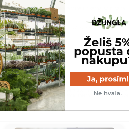
line, ki jo naročite. Ker je vsaka rastlina unikatna, so možne
j, cvetov, itd. …
ovimo, da gredo na pot zdrave in čim bolj podobne izdelku n
Želiš 5
asni lonec ni vključen v ceno.
popusta 
nakupu
Ja, prosim!
cm
Malo - ko se zemlja
Veliko - 
popolnoma izsuši. Zalivaj me
neposre
Ne hvala.
od spodaj, z namakanjem.
sve