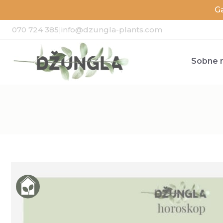
G
070 724 385
|
info@dzungla-plants.com
Sobne r