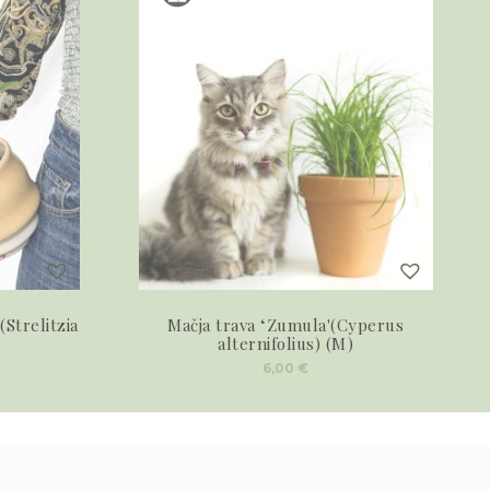
(Strelitzia
Mačja trava ‘Zumula'(Cyperus
alternifolius) (M)
6,00
€