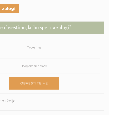
 zalogi
e obvestimo, ko bo spet na zalogi?
am želja