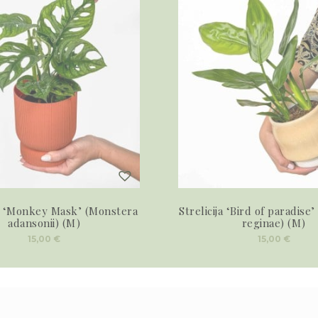
 ‘Monkey Mask’ (Monstera
Strelicija ‘Bird of paradise’ 
adansonii) (M)
reginae) (M)
15,00
€
15,00
€