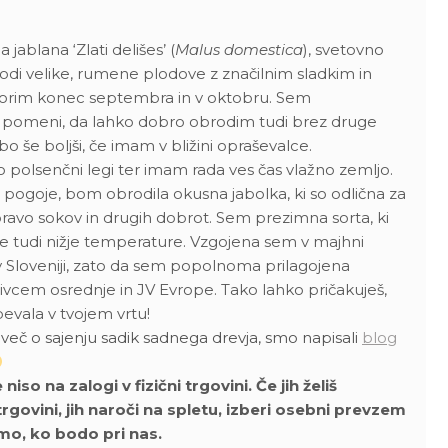
 jablana ‘Zlati delišes’ (
Malus domestica
), svetovno
rodi velike, rumene plodove z značilnim sladkim in
orim konec septembra in v oktobru. Sem
 pomeni, da lahko dobro obrodim tudi brez druge
bo še boljši, če imam v bližini opraševalce.
 polsenčni legi ter imam rada ves čas vlažno zemljo.
 pogoje, bom obrodila okusna jabolka, ki so odlična za
ravo sokov in drugih dobrot. Sem prezimna sorta, ki
e tudi nižje temperature. Vzgojena sem v majhni
 v Sloveniji, zato da sem popolnoma prilagojena
ivcem osrednje in JV Evrope. Tako lahko pričakuješ,
vala v tvojem vrtu!
i več o sajenju sadik sadnega drevja, smo napisali
blog
so na zalogi v fizični trgovini. Če jih želiš
 trgovini, jih naroči na spletu, izberi osebni prevzem
omo, ko bodo pri nas.