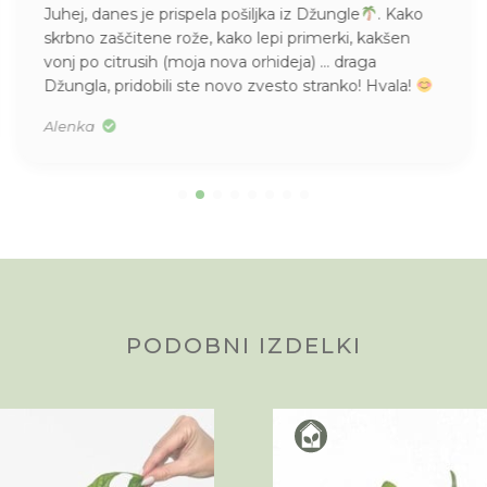
Juhej, danes je prispela pošiljka iz Džungle
. Kako
skrbno zaščitene rože, kako lepi primerki, kakšen
vonj po citrusih (moja nova orhideja) … draga
Džungla, pridobili ste novo zvesto stranko! Hvala!
Alenka
PODOBNI IZDELKI