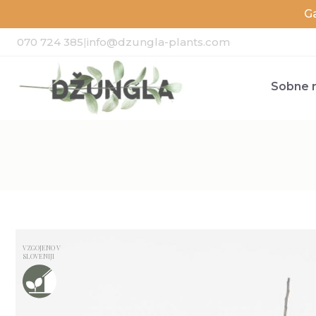
G
070 724 385
|
info@dzungla-plants.com
Sobne r
VZGOJENO V
SLOVENIJI