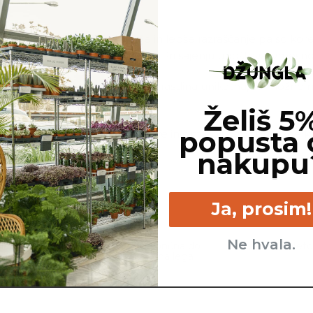
že odrezan vrh, za lažje sajenje in lepše razraščanje pa so k
je oporo le v prvih dveh letih. Pri sajenju upoštevaj vmesno
line, ki jo naročite. Ker je vsaka rastlina unikatna, so možne
ej, cvetov, itd …
Želiš 5
popusta 
ovimo, da gredo na pot zdrave in čim bolj podobne izdelku n
nakupu
Ja, prosim!
Ne hvala.
imam vseskozi
Veliko - sončna do
Neto
zemljo.
polsenčna lega