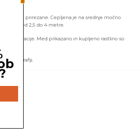
orenine rahlo prirezane. Cepljena je na srednje močno
 razdaljo od 2,5 do 4 metre.
 manjše variacije. Med prikazano in kupljeno rastlino so
%
ob
a fotografiji.
?
ksična.