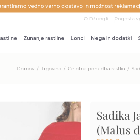
arantiramo vedno varno dostavo in možnost reklamacij
O Džungli
Pogosta v
astline
Zunanje rastline
Lonci
Nega in dodatki
Domov
/
Trgovina
/
Celotna ponudba rastlin
/
Sad
Sadika Ja
(Malus 