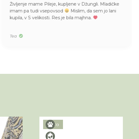
Življenje mame Pileje, kupljene v Džungli. Mladičke
imam pa tudi vsepovsod
Mislim, da sem jo lani
kupila, v S velikosti. Res je bila majhna.
Tea
Novo