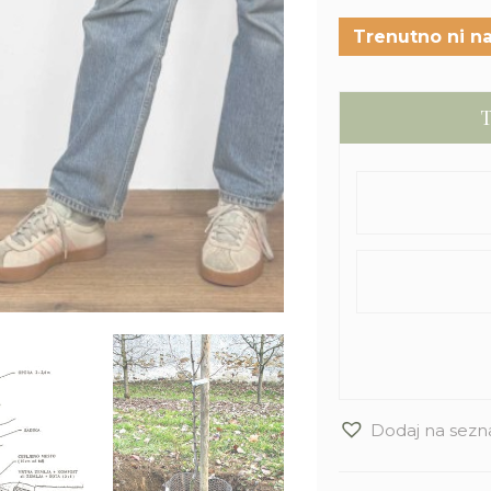
Trenutno ni na
T
Dodaj na sezn