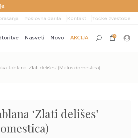
e.
prašanja
Poslovna darila
Kontakt
Točke zvestobe
0
Storitve
Nasveti
Novo
AKCIJA
ika Jablana ‘Zlati delišes’ (Malus domestica)
blana ‘Zlati delišes’
domestica)