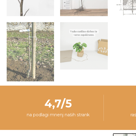
4,7/5
na podlagi mnenj naših strank
ra