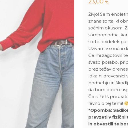
23,00
€
Živjo! Sem enoletna
znana sorta, ki ob
sočnim okusom. Z
samooplodna, kar
sorte, pridelek pa 
Uživam v sončni do
Če mi zagotoviš te
svežo porabo, prip
brez težav prenes
lokalni drevesnici
podnebju in škodlj
da bom dobro uspe
Če si želiš prebrat
ravno o tej temi!
*Opomba: Sadike ni
prevzeti v fizični
in obvestili te b