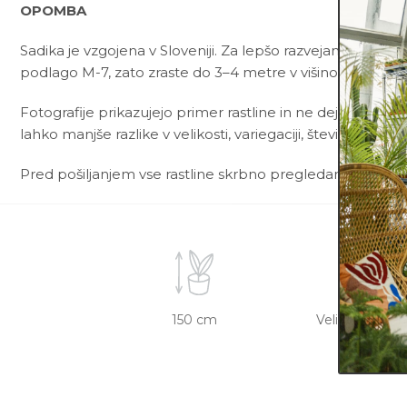
OPOMBA
Sadika je vzgojena v Sloveniji. Za lepšo razvejanost ima 
podlago M-7, zato zraste do 3–4 metre v višino in potrebu
Fotografije prikazujejo primer rastline in ne dejanske rast
lahko manjše razlike v velikosti, variegaciji, številu listov, v
Pred pošiljanjem vse rastline skrbno pregledamo in zagot
150 cm
Veliko - rada 
vlažno 