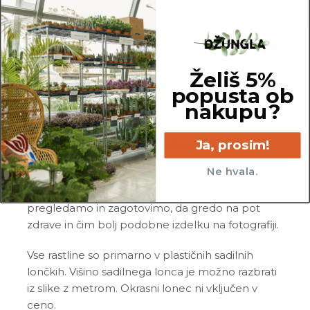
OPOMBA
Želiš 5%
Fotografije prikazujejo primer rastline in ne
popusta ob
dejanske rastline, ki jo naročite. Ker je vsaka
nakupu?
rastlina unikatna, so možne manjše variacije. Med
prikazano in kupljeno rastlino so lahko manjše
Ja, prosim!
razlike v velikosti, variegaciji, številu listov, vej,
cvetov, itd …
Ne hvala.
Pred pošiljanjem vse rastline skrbno
pregledamo in zagotovimo, da gredo na pot
zdrave in čim bolj podobne izdelku na fotografiji.
Vse rastline so primarno v plastičnih sadilnih
lončkih. Višino sadilnega lonca je možno razbrati
iz slike z metrom. Okrasni lonec ni vključen v
ceno.