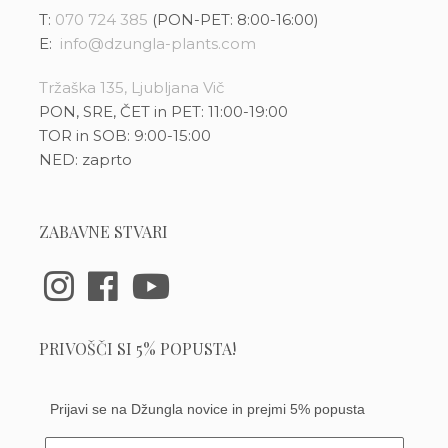
T:
070 724 385
(PON-PET: 8:00-16:00)
E:
info@dzungla-plants.com
Tržaška 135, Ljubljana Vič
PON, SRE, ČET in PET: 11:00-19:00
TOR in SOB: 9:00-15:00
NED: zaprto
ZABAVNE STVARI
PRIVOŠČI SI 5% POPUSTA!
Prijavi se na Džungla novice in prejmi 5% popusta