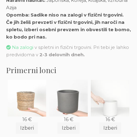
Naravni habitat:
Japonska, Koreja, Kitajska, vzhodna
Azija
Opomba: Sadike niso na zalogi v fizični trgovini.
Če jih želiš prevzeti v fizični trgovini, jih naroči na
spletu, izberi osebni prevzem in obvestili te bomo,
ko bodo pri nas.
Na zalogi
v spletni in fizični trgovini. Pri tebi je lahko
predvidoma v
2-3 delovnih dneh.
Primerni lonci
16
€
16
€
16
€
Izberi
Izberi
Izberi