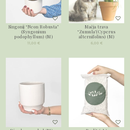
Singonij ‘Neon Robusta’
Mačja trava
(Syngonium
‘Zumula'(Cyperus
podophyllum) (M)
alternifolius) (M)
11,00
€
6,00
€