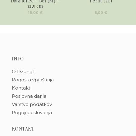
Diaz lonec – bel (M) –
Perlit (2L)
12,5 cm
18,00
€
5,00
€
INFO
O Džungli
Pogosta vprašanja
Kontakt
Poslovna darila
Varstvo podatkov
Pogoji poslovanja
KONTAKT