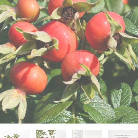
zanimajo stvari, katerih ni na seznamu? Želite
og
asne rastline
ali dodatki
edi sam in inspiracija
jeti specifično ponudbo za vaš produkt?
70 724 385
rabne informacije
rabne informacije
 zunanjih rastlin
 o Džungla Plants
iporočamo
nfo@dzungla-plants.com
rabne informacije
ška 135, Ljubljana Vič
deljek, sreda, četrtek in petek: 11:00-19:00
k in sobota: 9:00-15:00
ajboljših notranjih rastlin za tvoj dom
ivanje z mero: Higrometer kot
ogrešljiv pripomoček za tvoje rastline
ščeš popolne notranje rastline za svoj dom, je
verzalno pravilo - kdaj, kako in koliko
embno izbrati lepe in zanimive, predvsem pa
av se zalivanje rastlin zdi preprosto, je v resnici
ti rastlino?
tavne rastline. Za lažjo…
o precej zapleteno. Preveč vode lahko povzroči
obo korenin, premalo pa…
ogostejše vprašanje, ki nam ga ljudje zastavljajo,
ka s krošnjo (Olea europaea) (L)
Preberi prispevek
ovezano z zalivanjem rastlin. Odgovor na to
Preberi prispevek
lede na letni čas, vsi sanjamo o toplih
šanje ni ravno najenostavnejši, saj…
teranskih plažah. In če me prineseš…