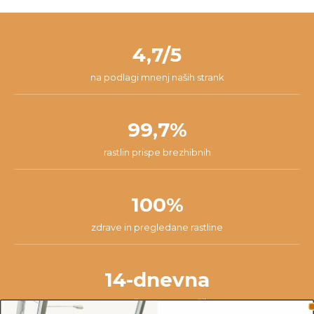
primerih zgodi, da se rastlini na poti kaj pripeti in da z njo nisi
želimo preprečiti, da bi rastlina ostala čez vikend v skladišču na
zadovoljen/-a, zato ponujamo 14-dnevno garancijo. V tem času
pošti. Paket v 98% prispe na tvoj naslov v roku 24 ur od začetka
nam lahko pišeš na
info@dzungla-plants.com
in skupaj bomo
pakiranja.
našli najboljšo rešitev za tvojo situacijo.
4,7/5
na podlagi mnenj naših strank
99,7%
rastlin prispe brezhibnih
100%
zdrave in pregledane rastline
14-dnevna
garancija na vsa naročila