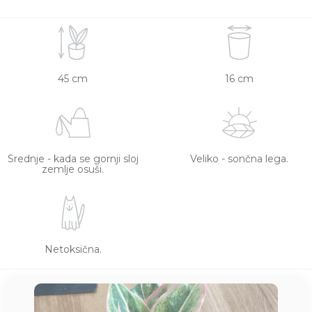
45 cm
16 cm
Srednje - kada se gornji sloj
Veliko - sončna lega.
zemlje osuši.
Netoksična.