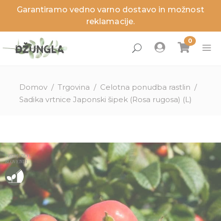
Garantiramo vedno varno dostavo in možnost
zaj
zaj
zaj
zaj
zaj
zaj
reklamacije.
Domov
/
Trgovina
/
Celotna ponudba rastlin
/
Sadika vrtnice Japonski šipek (Rosa rugosa) (L)
ne rastline
anje rastline
nci
ga in dodatki
ritve
sveti
lenitev prostorov
a sobnih rastlin
ita
a zunanjih rastlin
VZGOJENO V
SLOVENIJI
izdelki
izdelki
izdelki
izdelki
Novosti
Novosti
Novosti
Novosti
Akcije
Akcije
Akcije
Akcije
Zadnji kosi
Zadnji kosi
Zadnji kosi
Zadnji kosi
lovna darila
ružinah rastlin
tnosti
užine
stor
sajanje
ezni, škodljivci in težave
užine
a in temperatura
erial loncev
a rastlin
ite storitev, ki je ni na seznamu?
tline pod drobnogledom
stori
tne rastline
ta loncev
ivanje rastlin