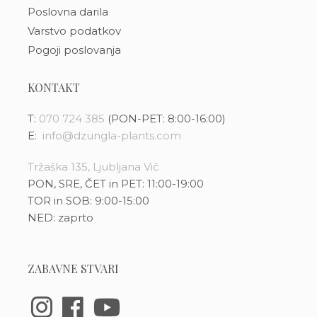
Poslovna darila
Varstvo podatkov
Pogoji poslovanja
KONTAKT
T:
070 724 385
(PON-PET: 8:00-16:00)
E:
info@dzungla-plants.com
Tržaška 135, Ljubljana Vič
PON, SRE, ČET in PET: 11:00-19:00
TOR in SOB: 9:00-15:00
NED: zaprto
ZABAVNE STVARI