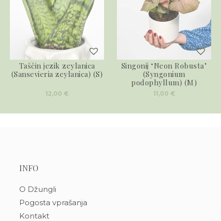
Taščin jezik zeylanica
Singonij ‘Neon Robusta’
(Sansevieria zeylanica) (S)
(Syngonium
podophyllum) (M)
12,00
€
11,00
€
INFO
O Džungli
Pogosta vprašanja
Kontakt