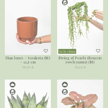
Le še 2 kosa
Diaz lonec – terakota (M)
String of Pearls (Senecio
– 12,5 cm
rowleyanus) (M)
18,00
€
16,00
€